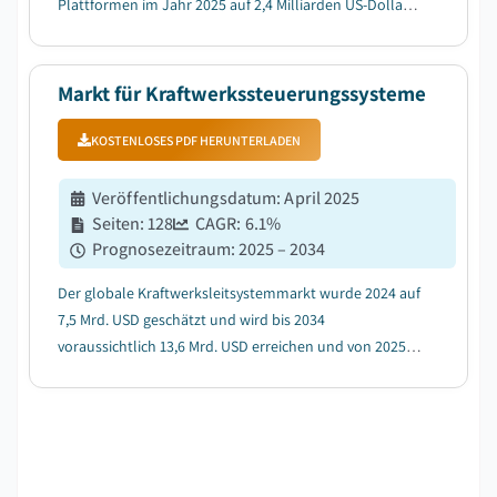
Plattformen im Jahr 2025 auf 2,4 Milliarden US-Dollar
geschatzt. Der Markt soll von 2,8 Milliarden US-Dollar
im Jahr 2026 auf 9,5 Milliarden US-Dollar bis 2035
wachsen, bei einer durchschnittlich...
Markt für Kraftwerkssteuerungssysteme
KOSTENLOSES PDF HERUNTERLADEN
Veröffentlichungsdatum
:
April 2025
Seiten
:
128
CAGR:
6.1
%
Prognosezeitraum
:
2025 – 2034
Der globale Kraftwerksleitsystemmarkt wurde 2024 auf
7,5 Mrd. USD geschätzt und wird bis 2034
voraussichtlich 13,6 Mrd. USD erreichen und von 2025
bis 2034 auf einem CAGR von 6,1 % wachsen....