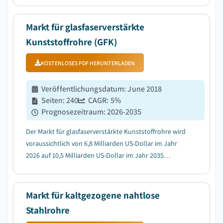
durch die rasche globale Ausweitung der
Produktionskapazitäten für grünen Wasserstoff....
Markt für glasfaserverstärkte
Kunststoffrohre (GFK)
KOSTENLOSES PDF HERUNTERLADEN
Veröffentlichungsdatum
:
June 2018
Seiten
:
240
CAGR:
5
%
Prognosezeitraum
:
2026-2035
Der Markt für glasfaserverstärkte Kunststoffrohre wird
voraussichtlich von 6,8 Milliarden US-Dollar im Jahr
2026 auf 10,5 Milliarden US-Dollar im Jahr 2035
wachsen, mit einer durchschnittlichen jährlichen
Wachstumsrate (CAGR) von 5%....
Markt für kaltgezogene nahtlose
Stahlrohre