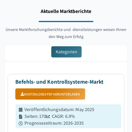
Aktuelle Marktberichte
Unsere Marktforschungsberichte und -dienstleistungen weisen Ihnen
den Weg zum Erfolg
Kategorien
Befehls- und Kontrollsysteme-Markt
KOSTENLOSES PDF HERUNTERLADEN
Veröffentlichungsdatum
:
May 2025
Seiten
:
170
CAGR:
6.9
%
Prognosezeitraum
:
2026-2035