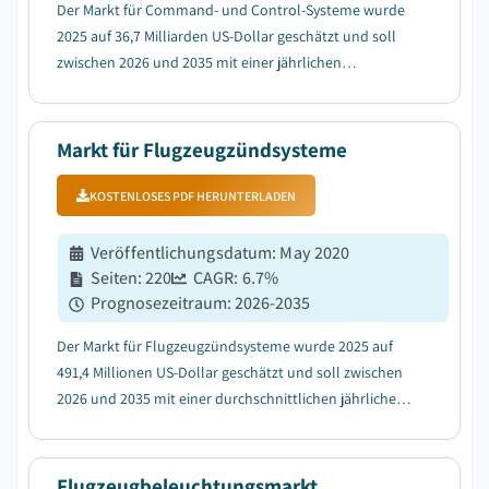
Der Markt für Command- und Control-Systeme wurde
2025 auf 36,7 Milliarden US-Dollar geschätzt und soll
zwischen 2026 und 2035 mit einer jährlichen
Wachstumsrate (CAGR) von 6,9 % wachsen, bedingt
durch weltweit zunehmende
Modernisierungsprogramme im Verteidigungsbereich....
Markt für Flugzeugzündsysteme
KOSTENLOSES PDF HERUNTERLADEN
Veröffentlichungsdatum
:
May 2020
Seiten
:
220
CAGR:
6.7
%
Prognosezeitraum
:
2026-2035
Der Markt für Flugzeugzündsysteme wurde 2025 auf
491,4 Millionen US-Dollar geschätzt und soll zwischen
2026 und 2035 mit einer durchschnittlichen jährlichen
Wachstumsrate (CAGR) von 6,7 % wachsen, getrieben
durch die steigende Produktion von
Schmalrumpfflugzeugen bei globalen OEMs....
Flugzeugbeleuchtungsmarkt