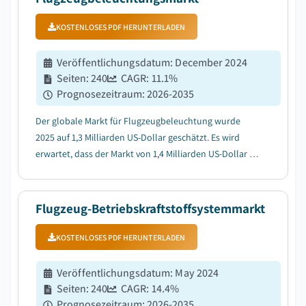
KOSTENLOSES PDF HERUNTERLADEN
Veröffentlichungsdatum
:
December 2024
Seiten
:
240
CAGR:
11.1
%
Prognosezeitraum
:
2026-2035
Der globale Markt für Flugzeugbeleuchtung wurde
2025 auf 1,3 Milliarden US-Dollar geschätzt. Es wird
erwartet, dass der Markt von 1,4 Milliarden US-Dollar im
Jahr 2026 auf 2,2 Milliarden US-Dollar im Jahr 2031 und
3,5 Milliarden US-Dollar im Jahr 2035 wächst, mit einer
jährlichen Wachstumsrate (CAGR...
Flugzeug-Betriebskraftstoffsystemmarkt
KOSTENLOSES PDF HERUNTERLADEN
Veröffentlichungsdatum
:
May 2024
Seiten
:
240
CAGR:
14.4
%
Prognosezeitraum
:
2026-2035