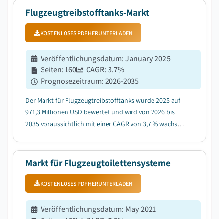
durchschnittlichen jährlichen Wachstumsrate (CAGR)
Flugzeugtreibstofftanks-Markt
vo...
KOSTENLOSES PDF HERUNTERLADEN
Veröffentlichungsdatum
:
January 2025
Seiten
:
160
CAGR:
3.7
%
Prognosezeitraum
:
2026-2035
Der Markt für Flugzeugtreibstofftanks wurde 2025 auf
971,3 Millionen USD bewertet und wird von 2026 bis
2035 voraussichtlich mit einer CAGR von 3,7 % wachsen,
angetrieben durch die steigende Nachfrage nach
treibstoffeffizienten und leichten Tankdesigns mit
Verbundstoffen....
Markt für Flugzeugtoilettensysteme
KOSTENLOSES PDF HERUNTERLADEN
Veröffentlichungsdatum
:
May 2021