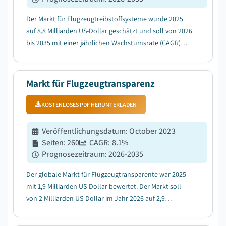
Der Markt für Flugzeugtreibstoffsysteme wurde 2025
auf 8,8 Milliarden US-Dollar geschätzt und soll von 2026
bis 2035 mit einer jährlichen Wachstumsrate (CAGR)
von 14,4 % wachsen, bedingt durch die steigende
Produktion von Verkehrsflugzeugen und ausstehende
Lieferungen....
Markt für Flugzeugtransparenz
KOSTENLOSES PDF HERUNTERLADEN
Veröffentlichungsdatum
:
October 2023
Seiten
:
260
CAGR:
8.1
%
Prognosezeitraum
:
2026-2035
Der globale Markt für Flugzeugtransparente war 2025
mit 1,9 Milliarden US-Dollar bewertet. Der Markt soll
von 2 Milliarden US-Dollar im Jahr 2026 auf 2,9
Milliarden US-Dollar im Jahr 2031 und 4 Milliarden US-
Dollar im Jahr 2035 wachsen, bei einer