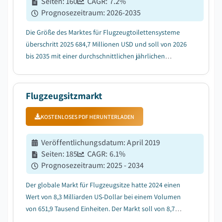
Seiten
:
160
CAGR:
7.2
%
Prognosezeitraum
:
2026-2035
Die Größe des Marktes für Flugzeugtoilettensysteme
überschritt 2025 684,7 Millionen USD und soll von 2026
bis 2035 mit einer durchschnittlichen jährlichen
Wachstumsrate (CAGR) von 7,2 % wachsen, getrieben
durch das Wachstum der weltweiten
Flugzeugauslieferungen....
Flugzeugsitzmarkt
KOSTENLOSES PDF HERUNTERLADEN
Veröffentlichungsdatum
:
April 2019
Seiten
:
185
CAGR:
6.1
%
Prognosezeitraum
:
2025 - 2034
Der globale Markt für Flugzeugsitze hatte 2024 einen
Wert von 8,3 Milliarden US-Dollar bei einem Volumen
von 651,9 Tausend Einheiten. Der Markt soll von 8,7
Milliarden US-Dollar im Jahr 2025 auf 11,5 Milliarden