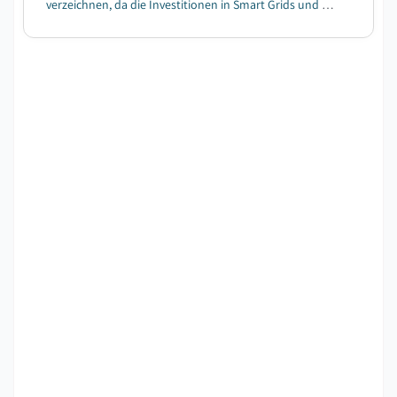
verzeichnen, da die Investitionen in Smart Grids und die
wachsende Zahl der Stromerzeugungsressourcen
zunehmen....