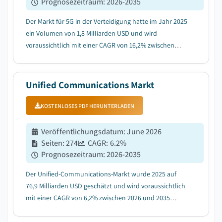
Prognosezeitraum
:
2026-2035
Der Markt für 5G in der Verteidigung hatte im Jahr 2025
ein Volumen von 1,8 Milliarden USD und wird
voraussichtlich mit einer CAGR von 16,2% zwischen
2026 und 2035 wachsen, aufgrund steigender globaler
Verteidigungsmodernisierungsbudgets....
Unified Communications Markt
KOSTENLOSES PDF HERUNTERLADEN
Veröffentlichungsdatum
:
June 2026
Seiten
:
274
CAGR:
6.2
%
Prognosezeitraum
:
2026-2035
Der Unified-Communications-Markt wurde 2025 auf
76,9 Milliarden USD geschätzt und wird voraussichtlich
mit einer CAGR von 6,2% zwischen 2026 und 2035
wachsen, angetrieben durch die steigende Akzeptanz
von Hybrid- und Remote-Work-Modellen....