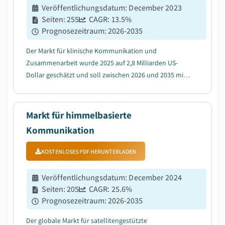
Veröffentlichungsdatum
:
December 2023
Seiten
:
255
CAGR:
13.5
%
Prognosezeitraum
:
2026-2035
Der Markt für klinische Kommunikation und
Zusammenarbeit wurde 2025 auf 2,8 Milliarden US-
Dollar geschätzt und soll zwischen 2026 und 2035 mit
einer jährlichen Wachstumsrate (CAGR) von 13,5 %
wachsen, was auf den verstärkten Fokus auf
verbesserte Patientenversorgung und -sicherheit
Markt für himmelbasierte
zurückzuführen is...
Kommunikation
KOSTENLOSES PDF HERUNTERLADEN
Veröffentlichungsdatum
:
December 2024
Seiten
:
205
CAGR:
25.6
%
Prognosezeitraum
:
2026-2035
Der globale Markt für satellitengestützte