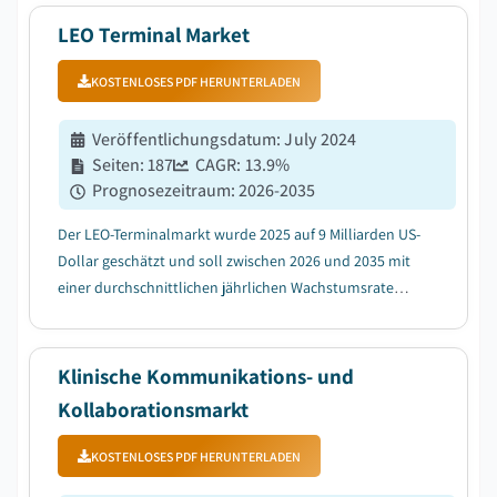
LEO Terminal Market
KOSTENLOSES PDF HERUNTERLADEN
Veröffentlichungsdatum
:
July 2024
Seiten
:
187
CAGR:
13.9
%
Prognosezeitraum
:
2026-2035
Der LEO-Terminalmarkt wurde 2025 auf 9 Milliarden US-
Dollar geschätzt und soll zwischen 2026 und 2035 mit
einer durchschnittlichen jährlichen Wachstumsrate
(CAGR) von 13,9 % wachsen, angetrieben durch die
zunehmende Bereitstellung und Kommerzialisierung
von LEO-Satellitenkonstellationen....
Klinische Kommunikations- und
Kollaborationsmarkt
KOSTENLOSES PDF HERUNTERLADEN