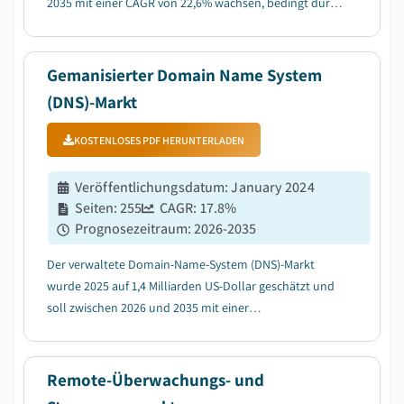
2035 mit einer CAGR von 22,6% wachsen, bedingt durch
die Integration von KI und Edge Computing....
Gemanisierter Domain Name System
(DNS)-Markt
KOSTENLOSES PDF HERUNTERLADEN
Veröffentlichungsdatum
:
January 2024
Seiten
:
255
CAGR:
17.8
%
Prognosezeitraum
:
2026-2035
Der verwaltete Domain-Name-System (DNS)-Markt
wurde 2025 auf 1,4 Milliarden US-Dollar geschätzt und
soll zwischen 2026 und 2035 mit einer
durchschnittlichen jährlichen Wachstumsrate (CAGR)
von 17,8 % wachsen, getrieben durch die zunehmende
Internetpenetration weltweit....
Remote-Überwachungs- und