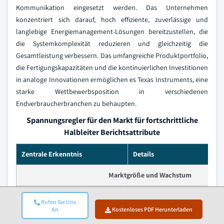
Kommunikation eingesetzt werden. Das Unternehmen
konzentriert sich darauf, hoch effiziente, zuverlässige und
langlebige Energiemanagement-Lösungen bereitzustellen, die
die Systemkomplexität reduzieren und gleichzeitig die
Gesamtleistung verbessern. Das umfangreiche Produktportfolio,
die Fertigungskapazitäten und die kontinuierlichen Investitionen
in analoge Innovationen ermöglichen es Texas Instruments, eine
starke Wettbewerbsposition in verschiedenen
Endverbraucherbranchen zu behaupten.
Spannungsregler für den Markt für fortschrittliche
Halbleiter Berichtsattribute
Zentrale Erkenntnis
Details
Marktgröße und Wachstum
Basisjahr
2025
Rufen Sie Uns
An
Kostenloses PDF Herunterladen
Marktgröße in 2025
USD 1.7 Billion