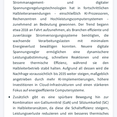
Strommanagement- und digitaler
Spannungsregelungstechnologien hat in fortschrittlichen
Halbleiteranwendungen – einschließlich KI-Prozessoren,
Rechenzentren und Hochleistungscomputersystemen –
zunehmend an Bedeutung gewonnen. Der Trend begann
etwa 2018 an Fahrt aufzunehmen, als Branchen effiziente und
zuverlässige Stromversorgungssysteme benötigten, die
wachsende Verarbeitungslasten mit minimalem
Energieverlust bewältigen konnten. Neuere digitale
Spannungsregler ermöglichen eine dynamischere
Leistungsabstimmung, schnellere Reaktionen und eine
bessere thermische Effizienz, während sie den
Halbleiterbetrieb stabil halten. Aufgrund all dessen wird die
Nachfrage voraussichtlich bis 2035 weiter steigen, maßgeblich
angetrieben durch mehr KI-Implementierungen, höhere
Investitionen in Cloud-Infrastrukturen und einen stärkeren
Fokus auf energieeffiziente Computersysteme.
Zusätzlich gibt es eine spürbare Bewegung hin zur
Kombination von Galliumnitrid (GaN) und Siliziumkarbid (SiC)
in Halbleiteransätzen, da diese die Schalteffizienz steigern,
Leistungsverluste reduzieren und ein besseres thermisches