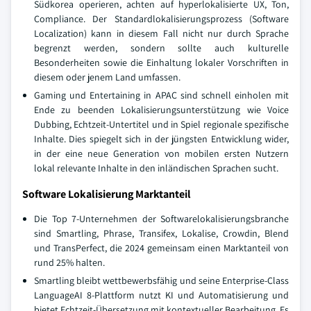
Südkorea operieren, achten auf hyperlokalisierte UX, Ton,
Compliance. Der Standardlokalisierungsprozess (Software
Localization) kann in diesem Fall nicht nur durch Sprache
begrenzt werden, sondern sollte auch kulturelle
Besonderheiten sowie die Einhaltung lokaler Vorschriften in
diesem oder jenem Land umfassen.
Gaming und Entertaining in APAC sind schnell einholen mit
Ende zu beenden Lokalisierungsunterstützung wie Voice
Dubbing, Echtzeit-Untertitel und in Spiel regionale spezifische
Inhalte. Dies spiegelt sich in der jüngsten Entwicklung wider,
in der eine neue Generation von mobilen ersten Nutzern
lokal relevante Inhalte in den inländischen Sprachen sucht.
Software Lokalisierung Marktanteil
Die Top 7-Unternehmen der Softwarelokalisierungsbranche
sind Smartling, Phrase, Transifex, Lokalise, Crowdin, Blend
und TransPerfect, die 2024 gemeinsam einen Marktanteil von
rund 25% halten.
Smartling bleibt wettbewerbsfähig und seine Enterprise-Class
LanguageAI 8-Plattform nutzt KI und Automatisierung und
bietet Echtzeit-Übersetzung mit kontextueller Bearbeitung. Es