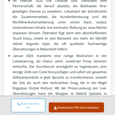
Im Februar 2025 traf Lokalise und Translated eine
Partnerschaft, die darauf abzielte, die Reichweite ihrer
jeweiligen Dienste zu erweitern. Lokalisiert die Schnittstelle
die Zusammenarbeit, die Kundenbetreuung und die
Workflow-Automatisierung unter einem Dach, sodass
Unternehmen Inhalte mit minimaler Reibung an neue Märkte
anpassen können. Übersetzt fügt dann den abschließenden
Touch hinzu, indem er sein Netzwerk von mehr als 500.000
vetted linguists tippt, die oft qualitativ hochwertige
Übersetzungen in Rekordzeit liefern.
Januar 2025 markierte eine ruhige Revolution in der
Lokalisierung, als Ulatus seine JavaScript Proxy Solution
enthüllte. Der Durchbruch ermöglicht es Ingenieuren, eine
einzige Zeile von Code hinzuzufügen und sofort ein gesamtes
Softwareprodukt in jede Sprache zu transformieren, sowohl
die Zeit als auch den technischen Drag, die in der Regel
Engpässe Global Rollout. Mit der Proxy-Lenkung von Live-
Übersetzungen kann ein Shopper in Madrid Updates in
Echtzeit sehen, auch wenn ihr Browserfenster vor Sekunden
Rufen Sie Uns
geöffnet wurde.
An
Kostenloses PDF Herunterladen
Im Oktober 2023, in einer anderen Ecke des Tech-Ökosystems,