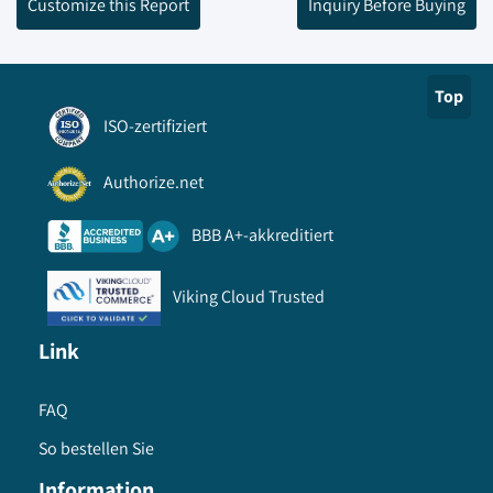
Customize this Report
Inquiry Before Buying
Top
ISO-zertifiziert
Authorize.net
BBB A+-akkreditiert
Viking Cloud Trusted
Link
FAQ
So bestellen Sie
Information