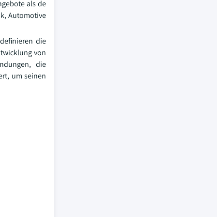
ngebote als de
ik, Automotive
definieren die
ntwicklung von
endungen, die
ert, um seinen