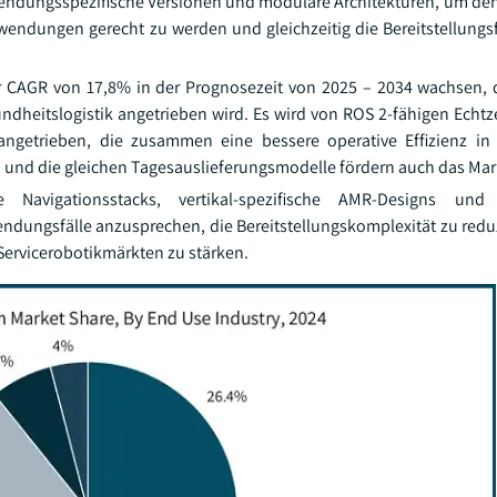
nwendungsspezifische Versionen und modulare Architekturen, um de
endungen gerecht zu werden und gleichzeitig die Bereitstellungsfl
r CAGR von 17,8% in der Prognosezeit von 2025 – 2034 wachsen, 
heitslogistik angetrieben wird. Es wird von ROS 2-fähigen Echtze
ngetrieben, die zusammen eine bessere operative Effizienz in
nd die gleichen Tagesauslieferungsmodelle fördern auch das Ma
Navigationsstacks, vertikal-spezifische AMR-Designs und 
ungsfälle anzusprechen, die Bereitstellungskomplexität zu redu
Servicerobotikmärkten zu stärken.