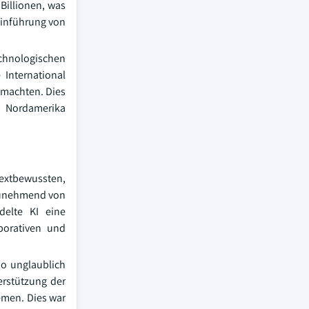
 Billionen, was
Einführung von
echnologischen
International
smachten. Dies
n Nordamerika
textbewussten,
zunehmend von
delte KI eine
borativen und
po unglaublich
erstützung der
emen. Dies war