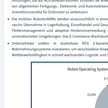
hinzufügen, die auf ROS arbeiten können. Erstellen Sie a
von allgemeinen Fertigungs-, Elektronik- und Automobilanw
Investitionsrendite für Endnutzer zu verbessern.
Die mobilen Roboter/AMRs werden voraussichtlich in eine
rasche Übernahme in Lagerhaltung, Einzelhandel und Gesund
Flottenmanagement und adaptive Hindernisvermeidung a
unstrukturierten Umgebungen. Das E-Commerce-Wachstum u
Unternehmen sollten in skalierbare ROS 2-basierte 
Wahrnehmungssysteme investieren, um verschiedene Anwend
Wettbewerbsfähigkeit in schnell wachsenden Logistik- und 