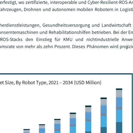
festigt, wo zertifizierte, interoperable und Cyber-Resilient-ROS-A
en Fahrzeugen, Drohnen und autonomen mobilen Robotern in Logist
cherdienstleistungen, Gesundheitsversorgung und Landwirtschaft 
onserntemaschinen und Rehabilitationshilfen betrieben. Bei der E
 ROS-Stacks den Einstieg für KMU und nichtindustrielle Anw
tumsrate von mehr als zehn Prozent. Dieses Phänomen wird projizi