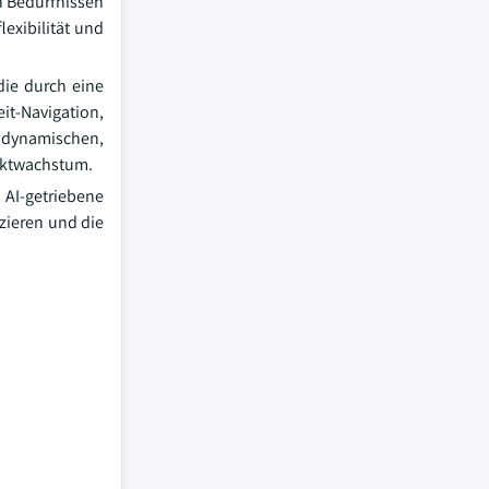
n Bedürfnissen
exibilität und
die durch eine
it-Navigation,
 dynamischen,
rktwachstum.
AI-getriebene
zieren und die