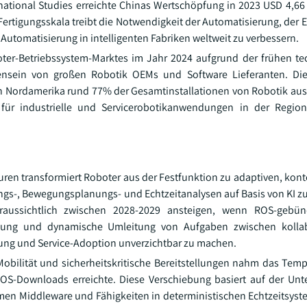
ernational Studies erreichte Chinas Wertschöpfung in 2023 USD 4,66
ertigungsskala treibt die Notwendigkeit der Automatisierung, der 
Automatisierung in intelligenten Fabriken weltweit zu verbessern.
ter-Betriebssystem-Marktes im Jahr 2024 aufgrund der frühen t
nsein von großen Robotik OEMs und Software Lieferanten. Die 
A in Nordamerika rund 77% der Gesamtinstallationen von Robotik au
 für industrielle und Servicerobotikanwendungen in der Regio
uren transformiert Roboter aus der Festfunktion zu adaptiven, kon
s-, Bewegungsplanungs- und Echtzeitanalysen auf Basis von KI 
voraussichtlich zwischen 2028-2029 ansteigen, wenn ROS-gebün
dung und dynamische Umleitung von Aufgaben zwischen kolla
igung und Service-Adoption unverzichtbar zu machen.
obilität und sicherheitskritische Bereitstellungen nahm das Tem
S-Downloads erreichte. Diese Verschiebung basiert auf der Unt
rmen Middleware und Fähigkeiten in deterministischen Echtzeitsyst