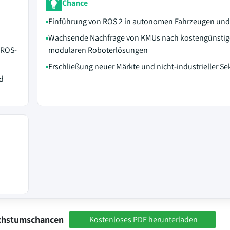
Chance
Einführung von ROS 2 in autonomen Fahrzeugen un
Wachsende Nachfrage von KMUs nach kostengünsti
 ROS-
modularen Roboterlösungen
Erschließung neuer Märkte und nicht-industrieller Se
d
achstumschancen
Kostenloses PDF herunterladen