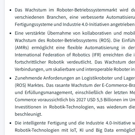
Das Wachstum im Roboter-Betriebssystemmarkt wird dur
verschiedenen Branchen, eine verbesserte Automatisier
Fertigungssysteme und Industrie 4.0-Initiativen angetrieben
Eine verstärkte Übernahme von kollaborativen und mobil
Wachstum des Roboter-Betriebssystems (ROS). Die Einfü
(AMRs) ermöglicht eine flexible Automatisierung in d
International Federation of Robotics (IFR) erreichten die
fortschrittlicher Robotik verdeutlicht. Das Wachstum d
Verbindungen, um skalierbare und interoperable Roboter i
Zunehmende Anforderungen an Logistikroboter und Lagera
(ROS) Marktes. Das rasante Wachstum der E-Commerce-Bran
und Erfüllungsmanagement, einschließlich der letzten Mei
Commerce voraussichtlich bis 2027 USD 5,5 Billionen im Um
Investitionen in Robotik-Technologien, was wiederum di
beschleunigt.
Die intelligente Fertigung und die Industrie 4.0-Initiativ
Robotik-Technologien mit IoT, KI und Big Data ermögl