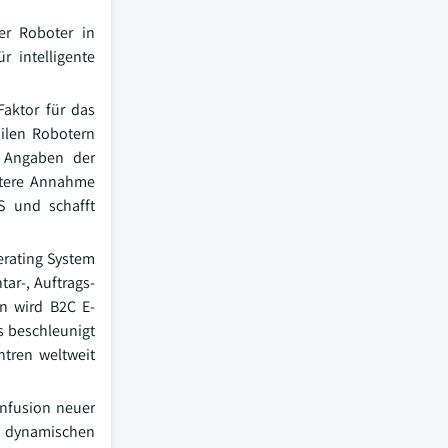
er Roboter in
 intelligente
Faktor für das
ilen Robotern
h Angaben der
eitere Annahme
S und schafft
erating System
ar-, Auftrags-
on wird B2C E-
s beschleunigt
ntren weltweit
Infusion neuer
u dynamischen