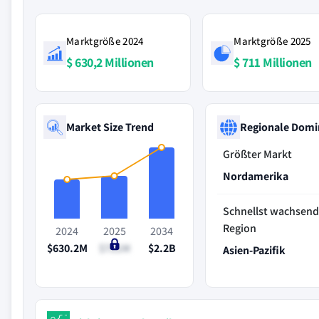
Marktgröße 2024
Marktgröße 2025
$ 630,2 Millionen
$ 711 Millionen
Market Size Trend
Regionale Domi
Größter Markt
Nordamerika
Schnellst wachsen
Region
2024
2025
2034
$630.2M
$711M
$2.2B
Asien-Pazifik