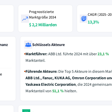
Prognostizierte
CAGR (2025–20
Marktgröße 2034
13,3%
$ 2,2 Milliarden
nanz
Schlüssels Akteure
Marktführer:
ABB Ltd. führte 2024 mit über
23,1 %
Marktanteil.
Führende Akteure:
Die Top 5 Akteure in diesem Mar
de
ABB Ltd., Fanuc, KUKA AG, Omron Corporation un
Yaskawa Electric Corporation
, die 2024 gemeinsam
Marktanteil von
51,1 %
hielten.