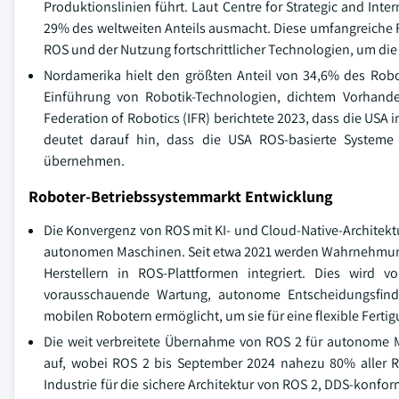
Produktionslinien führt. Laut Centre for Strategic and Int
29% des weltweiten Anteils ausmacht. Diese umfangreiche F
ROS und der Nutzung fortschrittlicher Technologien, um die 
Nordamerika hielt den größten Anteil von 34,6% des Robo
Einführung von Robotik-Technologien, dichtem Vorhande
Federation of Robotics (IFR) berichtete 2023, dass die US
deutet darauf hin, dass die USA ROS-basierte Systeme
übernehmen.
Roboter-Betriebssystemmarkt Entwicklung
Die Konvergenz von ROS mit KI- und Cloud-Native-Architekt
autonomen Maschinen. Seit etwa 2021 werden Wahrnehmung
Herstellern in ROS-Plattformen integriert. Dies wird 
vorausschauende Wartung, autonome Entscheidungsfin
mobilen Robotern ermöglicht, um sie für eine flexible Fert
Die weit verbreitete Übernahme von ROS 2 für autonome M
auf, wobei ROS 2 bis September 2024 nahezu 80% aller RO
Industrie für die sichere Architektur von ROS 2, DDS-konfo