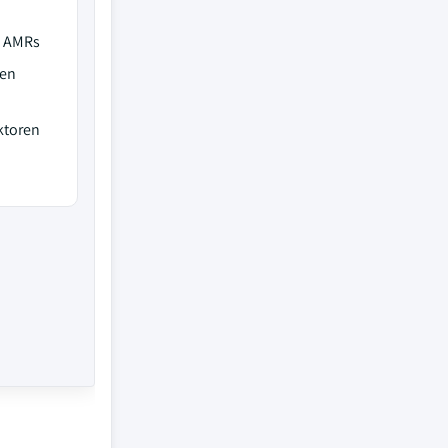
d AMRs
gen
ktoren