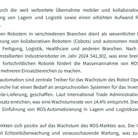
ch die weit verbreitete Übernahme mobiler und kollaborativ
ung von Lagern und Logistik sowie einen erhöhten Aufwand für
.
en Robotern in verschiedenen Branchen dient als wesentlicher 
hrung von kollaborativen Robotern (Cobots) und autonomen mob
er Fertigung, Logistik, Healthcare und anderen Branchen. Nac
 installierten Industrieroboter im Jahr 2024 541,302, was eine br
er fortschrittlichen Robotik fördert die Massenannahme von RO
n mehreren Einsatzbereichen zu machen.
utomation sind zentrale Treiber für das Wachstum des Robot Op
che hat einen Bedarf an anspruchsvollen Systemen für das Invent
le-Lieferung, geschaffen. Laut International Trade Administrati
satz erreichen, was eine Wachstumsrate von 14,4% entspricht. Die
e Einführung von ROS-Automatisierung in Lagern und Logistikze
e wirkten sich positiv auf das Wachstum des ROS-Marktes aus. Die 
icht Echtzeitüberwachung und vorausschauende Wartung, was z