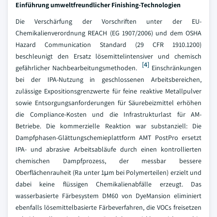
Einführung umweltfreundlicher Finishing-Technologien
Die Verschärfung der Vorschriften unter der EU-
Chemikalienverordnung REACH (EG 1907/2006) und dem OSHA
Hazard Communication Standard (29 CFR 1910.1200)
beschleunigt den Ersatz lösemittelintensiver und chemisch
[4]
gefährlicher Nachbearbeitungsmethoden.
Einschränkungen
bei der IPA-Nutzung in geschlossenen Arbeitsbereichen,
zulässige Expositionsgrenzwerte für feine reaktive Metallpulver
sowie Entsorgungsanforderungen für Säurebeizmittel erhöhen
die Compliance-Kosten und die Infrastrukturlast für AM-
Betriebe. Die kommerzielle Reaktion war substanziell: Die
Dampfphasen-Glättungschemieplattform AMT PostPro ersetzt
IPA- und abrasive Arbeitsabläufe durch einen kontrollierten
chemischen Dampfprozess, der messbar bessere
Oberflächenrauheit (Ra unter 1μm bei Polymerteilen) erzielt und
dabei keine flüssigen Chemikalienabfälle erzeugt. Das
wasserbasierte Färbesystem DM60 von DyeMansion eliminiert
ebenfalls lösemittelbasierte Färbeverfahren, die VOCs freisetzen