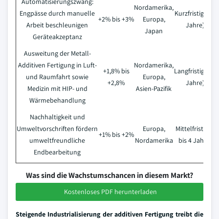
Automatisierungszwang:
Nordamerika,
Engpässe durch manuelle
Kurzfristig (≤ 2
+2% bis +3%
Europa,
Arbeit beschleunigen
Jahre)
Japan
Geräteakzeptanz
Ausweitung der Metall-
Additiven Fertigung in Luft-
Nordamerika,
+1,8% bis
Langfristig (≥ 4
und Raumfahrt sowie
Europa,
+2,8%
Jahre)
Medizin mit HIP- und
Asien-Pazifik
Wärmebehandlung
Nachhaltigkeit und
Umweltvorschriften fördern
Europa,
Mittelfristig (2
+1% bis +2%
umweltfreundliche
Nordamerika
bis 4 Jahre)
Endbearbeitung
Was sind die Wachstumschancen in diesem Markt?
Kostenloses PDF herunterladen
Steigende Industrialisierung der additiven Fertigung treibt die