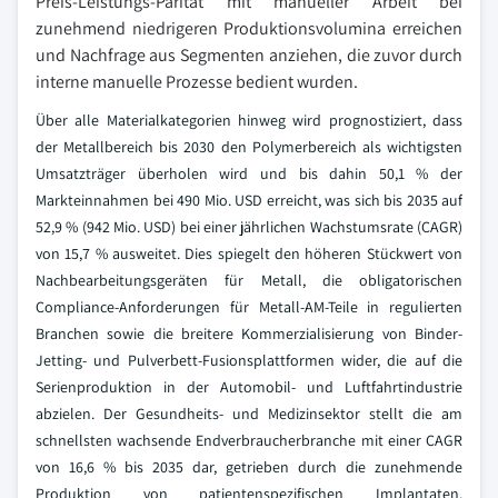
Preis-Leistungs-Parität mit manueller Arbeit bei
zunehmend niedrigeren Produktionsvolumina erreichen
und Nachfrage aus Segmenten anziehen, die zuvor durch
interne manuelle Prozesse bedient wurden.
Über alle Materialkategorien hinweg wird prognostiziert, dass
der Metallbereich bis 2030 den Polymerbereich als wichtigsten
Umsatzträger überholen wird und bis dahin 50,1 % der
Markteinnahmen bei 490 Mio. USD erreicht, was sich bis 2035 auf
52,9 % (942 Mio. USD) bei einer jährlichen Wachstumsrate (CAGR)
von 15,7 % ausweitet. Dies spiegelt den höheren Stückwert von
Nachbearbeitungsgeräten für Metall, die obligatorischen
Compliance-Anforderungen für Metall-AM-Teile in regulierten
Branchen sowie die breitere Kommerzialisierung von Binder-
Jetting- und Pulverbett-Fusionsplattformen wider, die auf die
Serienproduktion in der Automobil- und Luftfahrtindustrie
abzielen. Der Gesundheits- und Medizinsektor stellt die am
schnellsten wachsende Endverbraucherbranche mit einer CAGR
von 16,6 % bis 2035 dar, getrieben durch die zunehmende
Produktion von patientenspezifischen Implantaten,