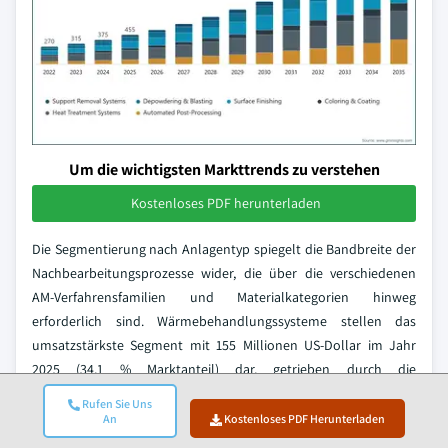
Um die wichtigsten Markttrends zu verstehen
Kostenloses PDF herunterladen
Die Segmentierung nach Anlagentyp spiegelt die Bandbreite der
Nachbearbeitungsprozesse wider, die über die verschiedenen
AM-Verfahrensfamilien und Materialkategorien hinweg
erforderlich sind. Wärmebehandlungssysteme stellen das
umsatzstärkste Segment mit 155 Millionen US-Dollar im Jahr
2025 (34,1 % Marktanteil) dar, getrieben durch die
obligatorischen Spannungsarmglüh- und HIP-Anforderungen für
Rufen Sie Uns
metallische AM-Bauteile in den Bereichen Luft- und Raumfahrt,
An
Kostenloses PDF Herunterladen
Verteidigung sowie Medizintechnik. Bei Produktionsmaßstäben