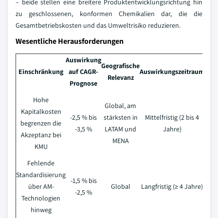
– beide stellen eine breitere Produktentwicklungsrichtung hin
zu geschlossenen, konformen Chemikalien dar, die die
Gesamtbetriebskosten und das Umweltrisiko reduzieren.
Wesentliche Herausforderungen
Auswirkung
Geografische
Einschränkung
auf CAGR-
Auswirkungszeitraum
Relevanz
Prognose
Hohe
Global, am
Kapitalkosten
-2,5 % bis
stärksten in
Mittelfristig (2 bis 4
begrenzen die
-3,5 %
LATAM und
Jahre)
Akzeptanz bei
MENA
KMU
Fehlende
Standardisierung
-1,5 % bis
über AM-
Global
Langfristig (≥ 4 Jahre)
-2,5 %
Technologien
hinweg