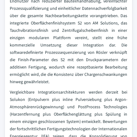
Endnutzer nach reduzierter Bauteilhandhabung, vereinfachter
Prozessqualifizierung und einheitlicher Datennachverfolgbarkeit
über die gesamte Nachbearbeitungskette vorangetrieben. Das
integrierte Oberflächenfinishsystem S2 von AM Solutions, das
Tauchvibrationsfinish und Zentrifugalscheibenfinish in einer
einzigen modularen Plattform vereint, stellt eine frühe
kommerzielle Umsetzung dieser Integration dar. Die
softwaredefinierte Prozesssequenzierung von Rösler verknüpft
die Finish-Parameter des S2 mit den Druckparametern der
additiven Fertigung, wodurch eine rezeptbasierte Bearbeitung
ermöglicht wird, die die Konsistenz über Chargenschwankungen
hinweg gewährleistet.
Vergleichbare Integrationsarchitekturen werden derzeit bei
Solukon (Entpulvern plus inline Pulversiebung plus Argon-
Atmosphärenrückgewinnung) und PostProcess Technologies
(Harzentfernung plus Oberflächenglättung plus Spülung in
einem einzigen geschlossenen System) entwickelt. Bewertungen
der fortschrittlichen Fertigungstechnologien der Internationalen
Energieagentur (IEA) zeigen, dass die Konsolidierung von