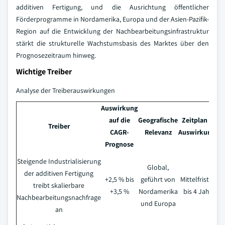
additiven Fertigung, und die Ausrichtung öffentlicher
Förderprogramme in Nordamerika, Europa und der Asien-Pazifik-
Region auf die Entwicklung der Nachbearbeitungsinfrastruktur
stärkt die strukturelle Wachstumsbasis des Marktes über den
Prognosezeitraum hinweg.
Wichtige Treiber
Analyse der Treiberauswirkungen
Auswirkung
auf die
Geografische
Zeitplan der
Treiber
CAGR-
Relevanz
Auswirkungen
Prognose
Steigende Industrialisierung
Global,
der additiven Fertigung
+2,5 % bis
geführt von
Mittelfristig (2
treibt skalierbare
+3,5 %
Nordamerika
bis 4 Jahre)
Nachbearbeitungsnachfrage
und Europa
an