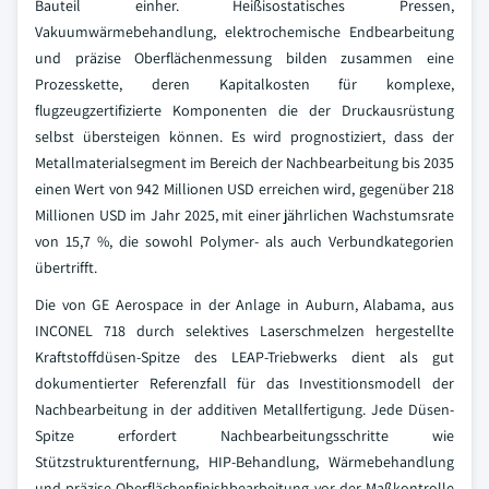
Bauteil einher. Heißisostatisches Pressen,
Vakuumwärmebehandlung, elektrochemische Endbearbeitung
und präzise Oberflächenmessung bilden zusammen eine
Prozesskette, deren Kapitalkosten für komplexe,
flugzeugzertifizierte Komponenten die der Druckausrüstung
selbst übersteigen können. Es wird prognostiziert, dass der
Metallmaterialsegment im Bereich der Nachbearbeitung bis 2035
einen Wert von 942 Millionen USD erreichen wird, gegenüber 218
Millionen USD im Jahr 2025, mit einer jährlichen Wachstumsrate
von 15,7 %, die sowohl Polymer- als auch Verbundkategorien
übertrifft.
Die von GE Aerospace in der Anlage in Auburn, Alabama, aus
INCONEL 718 durch selektives Laserschmelzen hergestellte
Kraftstoffdüsen-Spitze des LEAP-Triebwerks dient als gut
dokumentierter Referenzfall für das Investitionsmodell der
Nachbearbeitung in der additiven Metallfertigung. Jede Düsen-
Spitze erfordert Nachbearbeitungsschritte wie
Stützstrukturentfernung, HIP-Behandlung, Wärmebehandlung
und präzise Oberflächenfinishbearbeitung vor der Maßkontrolle