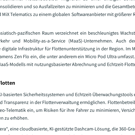
solidieren und so Ausfallzeiten zu minimieren und die Gesamtbet
d MiX Telematics zu einem globalen Softwareanbieter mit größerer R
asiatisch-pazifischen Raum verzeichnet ein beschleunigtes Wachs
erkehr und Mobility-as-a-Service (MaaS)-Unternehmen. Auch de
igitale Infrastruktur für Flottenunterstützung in der Region. Im M
 namens Zen Flo ein, die unter anderem ein Micro Pod Ultra umfasst
MaaS-Modells mit nutzungsbasierter Abrechnung und Echtzeit-Flott
Flotten
 KI-basierten Sicherheitssystemen und Echtzeit-Überwachungstools e
nd Transparenz in der Flottenverwaltung ermöglichen. Flottenbetrei
-Telematik ein, um Risiken für ihre Fahrer zu minimieren, Versi
ten zu erhöhen.
mera“, eine cloudbasierte, KI-gestützte Dashcam-Lösung, die 360-Gr