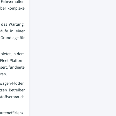
 Fahrverhalten
 über komplexe
, das Wartung,
äufe in einer
e Grundlage für
 bietet, in dem
Fleet Platform
ert, fundierte
ren.
twagen-Flotten
tzen Betreiber
tstoffverbrauch
uteneffizienz,