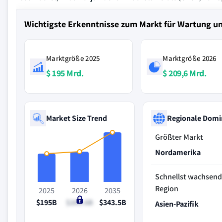
Wichtigste Erkenntnisse zum Markt für Wartung u
Marktgröße 2025
Marktgröße 2026
$ 195 Mrd.
$ 209,6 Mrd.
Market Size Trend
Regionale Domi
Größter Markt
Nordamerika
Schnellst wachsen
Region
2025
2026
2035
$195B
$209.6B
$343.5B
Asien-Pazifik