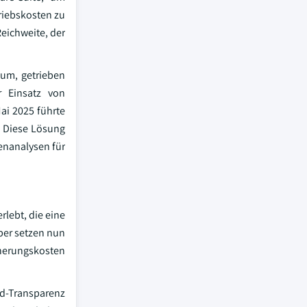
riebskosten zu
eichweite, der
tum, getrieben
r Einsatz von
ai 2025 führte
. Diese Lösung
enanalysen für
rlebt, die eine
ber setzen nun
cherungskosten
ad-Transparenz