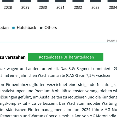
zu verstehen
Kostenloses PDF herunterladen
paktwagen und andere unterteilt. Das SUV-Segment dominierte 2
035 mit einer jährlichen Wachstumsrate (CAGR) von 7,1 % wachsen.
n Firmenfahrzeugflotten verzeichnet eine steigende Nachfrage,
enstleistungen und Premium-Mobilitätsdiensten vorangetrieben wir
slösungen geführt, um Ausfallzeiten zu reduzieren und die Kundenz
ungskomplexität – zu verbessern. Das Wachstum mobiler Wartung
im städtischen Flottenmanagement. Im Juni 2024 führte MG Mot
 Reparaturen und Wartung über die mobile App von MG Motor India 