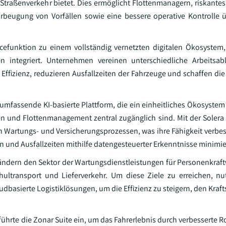
 Straßenverkehr bietet. Dies ermöglicht Flottenmanagern, riskantes
orbeugung von Vorfällen sowie eine bessere operative Kontrolle
vicefunktion zu einem vollständig vernetzten digitalen Ökosystem
integriert. Unternehmen vereinen unterschiedliche Arbeitsabl
e Effizienz, reduzieren Ausfallzeiten der Fahrzeuge und schaffen di
ne umfassende KI-basierte Plattform, die ein einheitliches Ökosystem
und Flottenmanagement zentral zugänglich sind. Mit der Solera 
n Wartungs- und Versicherungsprozessen, was ihre Fähigkeit verbess
n und Ausfallzeiten mithilfe datengesteuerter Erkenntnisse minimie
ändern den Sektor der Wartungsdienstleistungen für Personenkraf
chultransport und Lieferverkehr. Um diese Ziele zu erreichen, nu
dbasierte Logistiklösungen, um die Effizienz zu steigern, den Kraf
rte die Zonar Suite ein, um das Fahrerlebnis durch verbesserte Ro