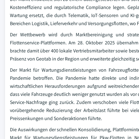
Kosteneffizienz und regulatorische Compliance legen. Gep
Wartung ersetzt, die durch Telematik, IoT-Sensoren und KI-g
Bereichen Logistik, Lieferverkehr und Versorgungsflotten, wo 
Der Wettbewerb wird durch Marktbereinigung und strat
Flottenservice-Plattformen. Am 28. Oktober 2025 übernahm
brachte damit über 400 lokale Vertriebsmitarbeiter sowie b
Präsenz von Geotab in der Region und erweiterte gleichzeitig s
Der Markt für Wartungsdienstleistungen von Fahrzeugflot
Pandemie betroffen. Die Pandemie hatte direkte und indire
wirtschaftlichen Herausforderungen aufgrund weitreichender
dass viele Fahrzeuge deutlich weniger genutzt wurden als vor
Service-Nachfrage ging zurück. Zudem verschoben viele Flott
vorübergehende Reduzierung der Arbeitslast führte bei vie
Preissenkungen und Sonderaktionen führte.
Die Auswirkungen der schnellen Konsolidierung, Plattformint
Markt für Wartungsdienstleistungen für Pkw-Flotten in No