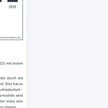
025 mit einem
 die durch die
d. Dies hat zu
ufriedenheit –
smodelle wird
or India sein
zu planen.