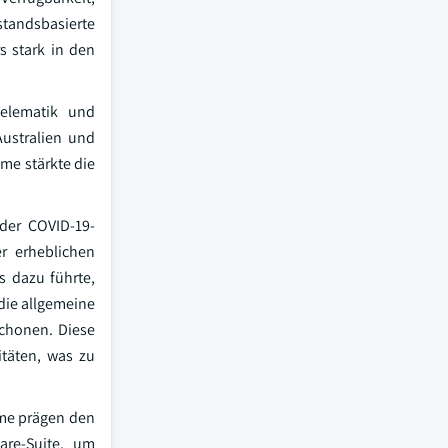
tandsbasierte
s stark in den
Telematik und
ustralien und
me stärkte die
der COVID-19-
er erheblichen
s dazu führte,
die allgemeine
schonen. Diese
itäten, was zu
eme prägen den
are-Suite, um