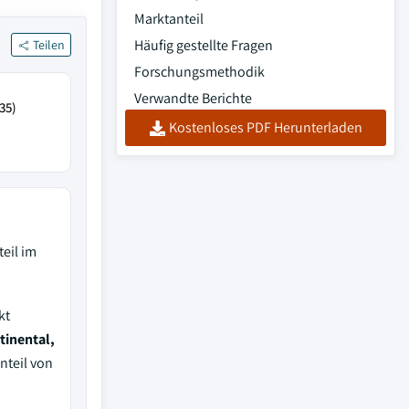
Marktanteil
Häufig gestellte Fragen
Teilen
Forschungsmethodik
Verwandte Berichte
35)
Kostenloses PDF Herunterladen
eil im
kt
tinental,
nteil von