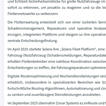
und Echtzeit-Sicherheitseinblicke für große Nutzfahrzeuge im
sofort zu erkennen, um proaktiv zu reagieren und so die V
Flottennetzwerke zu verbessern.
Die Flottenwartung entwickelt sich von einer isolierten Ser
Schadensmanagement, Reparaturen und operative Analysen 
einzigen, integrierten Plattform und steigern so ihre operativ
zentrale Entscheidungsfindung.
Im April 2025 startete Solera ihre „Solera Fleet Platform“, ei
Fahrzeug-(Nutzfahrzeug-)Schadensmeldungen, Reparaturdaten 
erhalten Flottenbetreiber eine nahtlose Koordination zwische
Entscheidungen zu treffen, die Fahrzeugreparaturen optimiere
Digitale Routenoptimierung und Nischendienstleistungen ver
erheblich, insbesondere in spezialisierten Bereichen wie S
fortschrittliche Routing-Algorithmen, Automatisierung und clou
zu senken und zuverlässigere Dienstleistungen anzubieten.
Im September 2025 übernahm Zonar Systems ez enRoute und füh