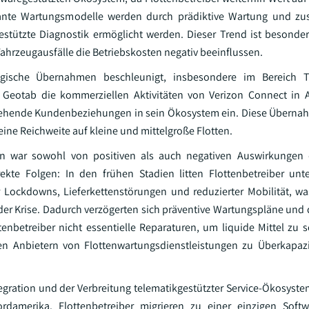
lante Wartungsmodelle werden durch prädiktive Wartung und zus
estützte Diagnostik ermöglicht werden. Dieser Trend ist besonder
Fahrzeugausfälle die Betriebskosten negativ beeinflussen.
egische Übernahmen beschleunigt, insbesondere im Bereich 
 Geotab die kommerziellen Aktivitäten von Verizon Connect in A
estehende Kundenbeziehungen in sein Ökosystem ein. Diese Übernah
eine Reichweite auf kleine und mittelgroße Flotten.
ten war sowohl von positiven als auch negativen Auswirkungen 
kte Folgen: In den frühen Stadien litten Flottenbetreiber unt
 Lockdowns, Lieferkettenstörungen und reduzierter Mobilität, wa
 der Krise. Dadurch verzögerten sich präventive Wartungspläne und 
enbetreiber nicht essentielle Reparaturen, um liquide Mittel zu 
len Anbietern von Flottenwartungsdienstleistungen zu Überkapaz
egration und der Verbreitung telematikgestützter Service-Ökosyst
rdamerika. Flottenbetreiber migrieren zu einer einzigen Softw