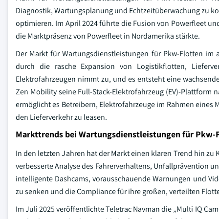
Diagnostik, Wartungsplanung und Echtzeitüberwachung zu kon
optimieren. Im April 2024 führte die Fusion von Powerfleet un
die Marktpräsenz von Powerfleet in Nordamerika stärkte.
Der Markt für Wartungsdienstleistungen für Pkw-Flotten im 
durch die rasche Expansion von Logistikflotten, Lieferv
Elektrofahrzeugen nimmt zu, und es entsteht eine wachsende d
Zen Mobility seine Full-Stack-Elektrofahrzeug (EV)-Plattform
ermöglicht es Betreibern, Elektrofahrzeuge im Rahmen eines 
den Lieferverkehr zu leasen.
Markttrends bei Wartungsdienstleistungen für Pkw-
In den letzten Jahren hat der Markt einen klaren Trend hin zu
verbesserte Analyse des Fahrerverhaltens, Unfallprävention u
intelligente Dashcams, vorausschauende Warnungen und Video
zu senken und die Compliance für ihre großen, verteilten Flot
Im Juli 2025 veröffentlichte Teletrac Navman die „Multi IQ Ca