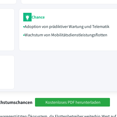
Chance
Adoption von prädiktiver Wartung und Telematik
Wachstum von Mobilitätsdienstleistungsflotten
achstumschancen
Kostenloses PDF herunterladen
waregestützten Ökosystem, da Flottenbetreiber weiterhin Wert auf 