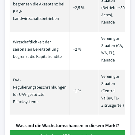
Staaten
begrenzen die Akzeptanz bei
Ku
−2,5 %
(Betriebe <50
KMU-
J
Acres),
Landwirtschaftsbetrieben
Kanada
Vereinigte
Wirtschaftlichkeit der
Staaten (CA,
Mi
saisonalen Bereitstellung
−2 %
WA, FL),
4 
begrenzt die Kapitalrendite
Kanada
Vereinigte
FAA-
Staaten
Regulierungsbeschränkungen
La
−1 %
(Central
für UAV-gestützte
J
Valley, FL-
Pflücksysteme
Zitrusgürtel)
Was sind die Wachstumschancen in diesem Markt?