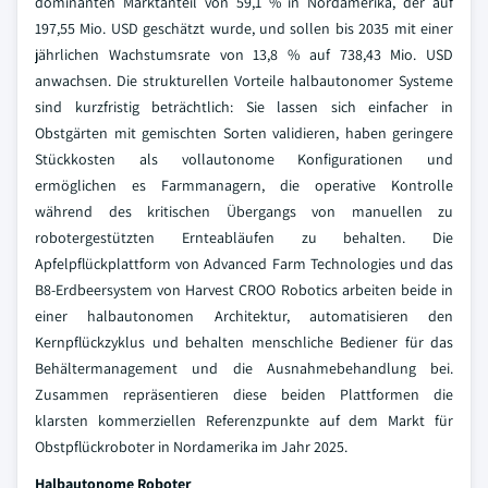
dominanten Marktanteil von 59,1 % in Nordamerika, der auf
197,55 Mio. USD geschätzt wurde, und sollen bis 2035 mit einer
jährlichen Wachstumsrate von 13,8 % auf 738,43 Mio. USD
anwachsen. Die strukturellen Vorteile halbautonomer Systeme
sind kurzfristig beträchtlich: Sie lassen sich einfacher in
Obstgärten mit gemischten Sorten validieren, haben geringere
Stückkosten als vollautonome Konfigurationen und
ermöglichen es Farmmanagern, die operative Kontrolle
während des kritischen Übergangs von manuellen zu
robotergestützten Ernteabläufen zu behalten. Die
Apfelpflückplattform von Advanced Farm Technologies und das
B8-Erdbeersystem von Harvest CROO Robotics arbeiten beide in
einer halbautonomen Architektur, automatisieren den
Kernpflückzyklus und behalten menschliche Bediener für das
Behältermanagement und die Ausnahmebehandlung bei.
Zusammen repräsentieren diese beiden Plattformen die
klarsten kommerziellen Referenzpunkte auf dem Markt für
Obstpflückroboter in Nordamerika im Jahr 2025.
Halbautonome Roboter