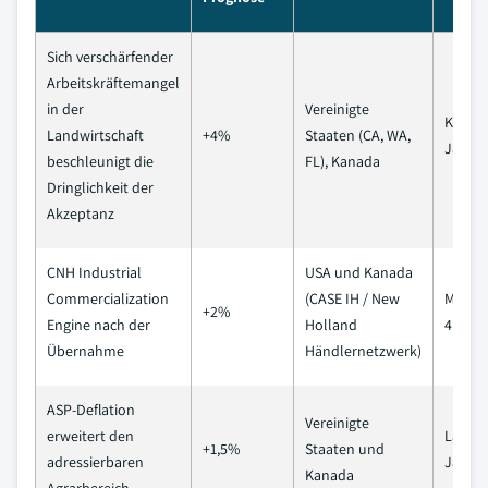
Sich verschärfender
Arbeitskräftemangel
in der
Vereinigte
Kurzfri
Landwirtschaft
+4%
Staaten (CA, WA,
Jahre)
beschleunigt die
FL), Kanada
Dringlichkeit der
Akzeptanz
CNH Industrial
USA und Kanada
Commercialization
(CASE IH / New
Mittelf
+2%
Engine nach der
Holland
4 Jahr
Übernahme
Händlernetzwerk)
ASP-Deflation
Vereinigte
erweitert den
Langfri
+1,5%
Staaten und
adressierbaren
Jahre)
Kanada