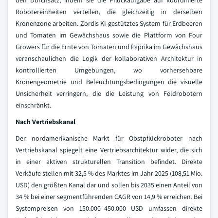
den Durchsatz, indem sie die Pflückaufgabe auf koordinierte
Robotereinheiten verteilen, die gleichzeitig in derselben
Kronenzone arbeiten. Zordis KI-gestütztes System für Erdbeeren
und Tomaten im Gewächshaus sowie die Plattform von Four
Growers für die Ernte von Tomaten und Paprika im Gewächshaus
veranschaulichen die Logik der kollaborativen Architektur in
kontrollierten Umgebungen, wo vorhersehbare
Kronengeometrie und Beleuchtungsbedingungen die visuelle
Unsicherheit verringern, die die Leistung von Feldrobotern
einschränkt.
Nach Vertriebskanal
Der nordamerikanische Markt für Obstpflückroboter nach
Vertriebskanal spiegelt eine Vertriebsarchitektur wider, die sich
in einer aktiven strukturellen Transition befindet. Direkte
Verkäufe stellen mit 32,5 % des Marktes im Jahr 2025 (108,51 Mio.
USD) den größten Kanal dar und sollen bis 2035 einen Anteil von
34 % bei einer segmentführenden CAGR von 14,9 % erreichen. Bei
Systempreisen von 150.000–450.000 USD umfassen direkte