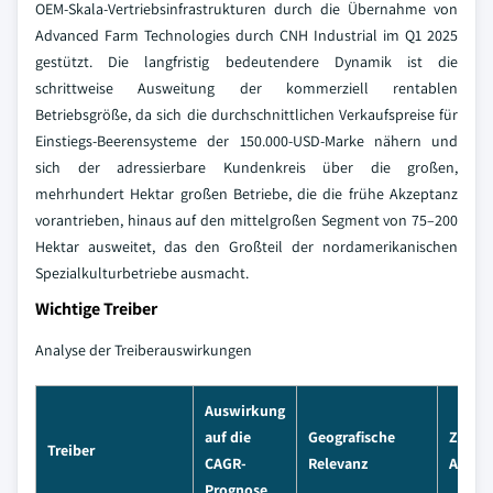
OEM-Skala-Vertriebsinfrastrukturen durch die Übernahme von
Advanced Farm Technologies durch CNH Industrial im Q1 2025
gestützt. Die langfristig bedeutendere Dynamik ist die
schrittweise Ausweitung der kommerziell rentablen
Betriebsgröße, da sich die durchschnittlichen Verkaufspreise für
Einstiegs-Beerensysteme der 150.000-USD-Marke nähern und
sich der adressierbare Kundenkreis über die großen,
mehrhundert Hektar großen Betriebe, die die frühe Akzeptanz
vorantrieben, hinaus auf den mittelgroßen Segment von 75–200
Hektar ausweitet, das den Großteil der nordamerikanischen
Spezialkulturbetriebe ausmacht.
Wichtige Treiber
Analyse der Treiberauswirkungen
Auswirkung
auf die
Geografische
Zeitpl
Treiber
CAGR-
Relevanz
Auswi
Prognose