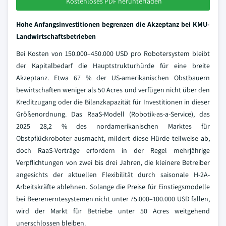
Kostenloses PDF herunterladen
Hohe Anfangsinvestitionen begrenzen die Akzeptanz bei KMU-
Landwirtschaftsbetrieben
Bei Kosten von 150.000–450.000 USD pro Robotersystem bleibt
der Kapitalbedarf die Hauptstrukturhürde für eine breite
Akzeptanz. Etwa 67 % der US-amerikanischen Obstbauern
bewirtschaften weniger als 50 Acres und verfügen nicht über den
Kreditzugang oder die Bilanzkapazität für Investitionen in dieser
Größenordnung. Das RaaS-Modell (Robotik-as-a-Service), das
2025 28,2 % des nordamerikanischen Marktes für
Obstpflückroboter ausmacht, mildert diese Hürde teilweise ab,
doch RaaS-Verträge erfordern in der Regel mehrjährige
Verpflichtungen von zwei bis drei Jahren, die kleinere Betreiber
angesichts der aktuellen Flexibilität durch saisonale H-2A-
Arbeitskräfte ablehnen. Solange die Preise für Einstiegsmodelle
bei Beerenerntesystemen nicht unter 75.000–100.000 USD fallen,
wird der Markt für Betriebe unter 50 Acres weitgehend
unerschlossen bleiben.