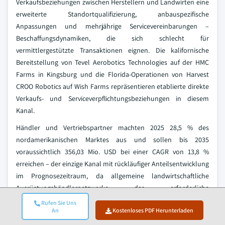
Verkaufsbeziehungen zwischen Herstellern und Landwirten eine
erweiterte Standortqualifizierung, anbauspezifische
Anpassungen und mehrjährige Servicevereinbarungen –
Beschaffungsdynamiken, die sich schlecht für
vermittlergestützte Transaktionen eignen. Die kalifornische
Bereitstellung von Tevel Aerobotics Technologies auf der HMC
Farms in Kingsburg und die Florida-Operationen von Harvest
CROO Robotics auf Wish Farms repräsentieren etablierte direkte
Verkaufs- und Serviceverpflichtungsbeziehungen in diesem
Kanal.
Händler und Vertriebspartner machten 2025 28,5 % des
nordamerikanischen Marktes aus und sollen bis 2035
voraussichtlich 356,03 Mio. USD bei einer CAGR von 13,8 %
erreichen – der einzige Kanal mit rückläufiger Anteilsentwicklung
im Prognosezeitraum, da allgemeine landwirtschaftliche
Ausrüstungshändlernetzwerke das erforderliche
Anwendungstechnik-Know-how für komplexe
Rufen Sie Uns
An
Kostenloses PDF Herunterladen
Roboterbereitstellungen fehlt. Der RaaS-, Leasing- und
Inkubator-Kanal hielt 2025 einen Anteil von 28,2 % und soll bis