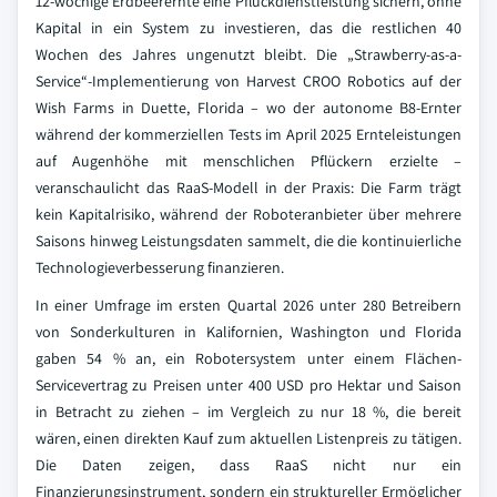
12-wöchige Erdbeerernte eine Pflückdienstleistung sichern, ohne
Kapital in ein System zu investieren, das die restlichen 40
Wochen des Jahres ungenutzt bleibt. Die „Strawberry-as-a-
Service“-Implementierung von Harvest CROO Robotics auf der
Wish Farms in Duette, Florida – wo der autonome B8-Ernter
während der kommerziellen Tests im April 2025 Ernteleistungen
auf Augenhöhe mit menschlichen Pflückern erzielte –
veranschaulicht das RaaS-Modell in der Praxis: Die Farm trägt
kein Kapitalrisiko, während der Roboteranbieter über mehrere
Saisons hinweg Leistungsdaten sammelt, die die kontinuierliche
Technologieverbesserung finanzieren.
In einer Umfrage im ersten Quartal 2026 unter 280 Betreibern
von Sonderkulturen in Kalifornien, Washington und Florida
gaben 54 % an, ein Robotersystem unter einem Flächen-
Servicevertrag zu Preisen unter 400 USD pro Hektar und Saison
in Betracht zu ziehen – im Vergleich zu nur 18 %, die bereit
wären, einen direkten Kauf zum aktuellen Listenpreis zu tätigen.
Die Daten zeigen, dass RaaS nicht nur ein
Finanzierungsinstrument, sondern ein struktureller Ermöglicher