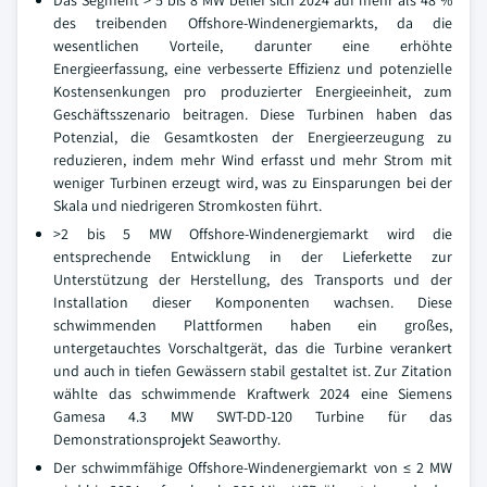
Das Segment > 5 bis 8 MW belief sich 2024 auf mehr als 48 %
des treibenden Offshore-Windenergiemarkts, da die
wesentlichen Vorteile, darunter eine erhöhte
Energieerfassung, eine verbesserte Effizienz und potenzielle
Kostensenkungen pro produzierter Energieeinheit, zum
Geschäftsszenario beitragen. Diese Turbinen haben das
Potenzial, die Gesamtkosten der Energieerzeugung zu
reduzieren, indem mehr Wind erfasst und mehr Strom mit
weniger Turbinen erzeugt wird, was zu Einsparungen bei der
Skala und niedrigeren Stromkosten führt.
>2 bis 5 MW Offshore-Windenergiemarkt wird die
entsprechende Entwicklung in der Lieferkette zur
Unterstützung der Herstellung, des Transports und der
Installation dieser Komponenten wachsen. Diese
schwimmenden Plattformen haben ein großes,
untergetauchtes Vorschaltgerät, das die Turbine verankert
und auch in tiefen Gewässern stabil gestaltet ist. Zur Zitation
wählte das schwimmende Kraftwerk 2024 eine Siemens
Gamesa 4.3 MW SWT-DD-120 Turbine für das
Demonstrationsprojekt Seaworthy.
Der schwimmfähige Offshore-Windenergiemarkt von ≤ 2 MW