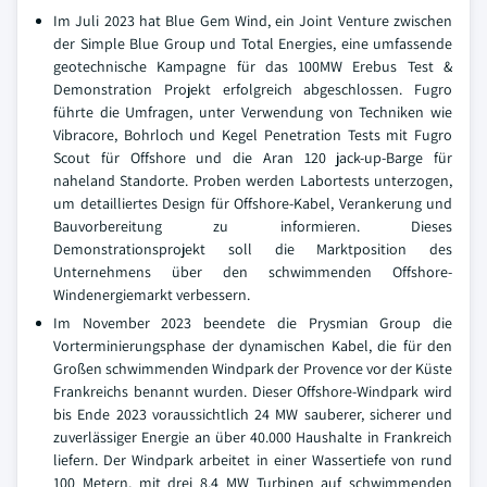
Im Juli 2023 hat Blue Gem Wind, ein Joint Venture zwischen
der Simple Blue Group und Total Energies, eine umfassende
geotechnische Kampagne für das 100MW Erebus Test &
Demonstration Projekt erfolgreich abgeschlossen. Fugro
führte die Umfragen, unter Verwendung von Techniken wie
Vibracore, Bohrloch und Kegel Penetration Tests mit Fugro
Scout für Offshore und die Aran 120 jack-up-Barge für
naheland Standorte. Proben werden Labortests unterzogen,
um detailliertes Design für Offshore-Kabel, Verankerung und
Bauvorbereitung zu informieren. Dieses
Demonstrationsprojekt soll die Marktposition des
Unternehmens über den schwimmenden Offshore-
Windenergiemarkt verbessern.
Im November 2023 beendete die Prysmian Group die
Vorterminierungsphase der dynamischen Kabel, die für den
Großen schwimmenden Windpark der Provence vor der Küste
Frankreichs benannt wurden. Dieser Offshore-Windpark wird
bis Ende 2023 voraussichtlich 24 MW sauberer, sicherer und
zuverlässiger Energie an über 40.000 Haushalte in Frankreich
liefern. Der Windpark arbeitet in einer Wassertiefe von rund
100 Metern, mit drei 8,4 MW Turbinen auf schwimmenden