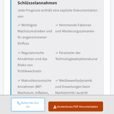
Schlüsselannahmen
Jede Prognose enthält eine explizite Dokumentation
von:
✓ Wichtigste
✓ Hemmende Faktoren
Wachstumstreiber und
und Minderungsszenarien
ihr angenommener
Einfluss
✓ Regulatorische
✓ Parameter der
Annahmen und das
Technologieadoptionskurve
Risiko von
Politikwechseln
✓ Makroökonomische
✓ Wettbewerbsdynamik
Annahmen (BIP-
und Erwartungen beim
Wachstum, Inflation,
Markteintritt/-austritt
Währung)
Rufen Sie Uns
An
Kostenloses PDF Herunterladen