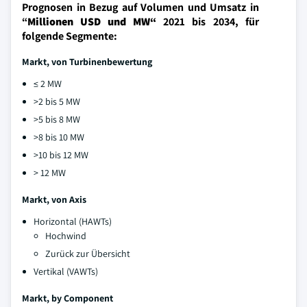
Prognosen in Bezug auf Volumen und Umsatz in
“
Millionen USD und MW“
2021 bis 2034, für
folgende Segmente:
Markt, von Turbinenbewertung
≤ 2 MW
>2 bis 5 MW
>5 bis 8 MW
>8 bis 10 MW
>10 bis 12 MW
> 12 MW
Markt, von Axis
Horizontal (HAWTs)
Hochwind
Zurück zur Übersicht
Vertikal (VAWTs)
Markt, by Component