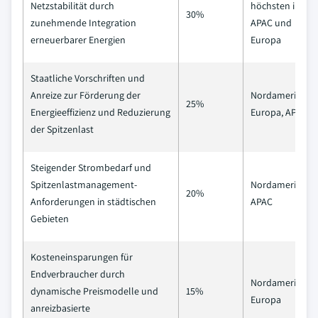
Netzstabilität durch
höchsten in
30%
zunehmende Integration
APAC und
erneuerbarer Energien
Europa
Staatliche Vorschriften und
Anreize zur Förderung der
Nordamerika,
25%
Energieeffizienz und Reduzierung
Europa, APAC
der Spitzenlast
Steigender Strombedarf und
Spitzenlastmanagement-
Nordamerika,
20%
Anforderungen in städtischen
APAC
Gebieten
Kosteneinsparungen für
Endverbraucher durch
Nordamerika,
dynamische Preismodelle und
15%
Europa
anreizbasierte