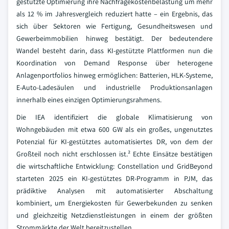
gestützte Optimierung ihre Nachfragekostenbelastung um mehr
als 12 % im Jahresvergleich reduziert hatte – ein Ergebnis, das
sich über Sektoren wie Fertigung, Gesundheitswesen und
Gewerbeimmobilien hinweg bestätigt. Der bedeutendere
Wandel besteht darin, dass KI-gestützte Plattformen nun die
Koordination von Demand Response über heterogene
Anlagenportfolios hinweg ermöglichen: Batterien, HLK-Systeme,
E-Auto-Ladesäulen und industrielle Produktionsanlagen
innerhalb eines einzigen Optimierungsrahmens.
Die IEA identifiziert die globale Klimatisierung von
Wohngebäuden mit etwa 600 GW als ein großes, ungenutztes
Potenzial für KI-gestütztes automatisiertes DR, von dem der
Großteil noch nicht erschlossen ist.² Echte Einsätze bestätigen
die wirtschaftliche Entwicklung: Constellation und GridBeyond
starteten 2025 ein KI-gestütztes DR-Programm in PJM, das
prädiktive Analysen mit automatisierter Abschaltung
kombiniert, um Energiekosten für Gewerbekunden zu senken
und gleichzeitig Netzdienstleistungen in einem der größten
Strommärkte der Welt bereitzustellen.