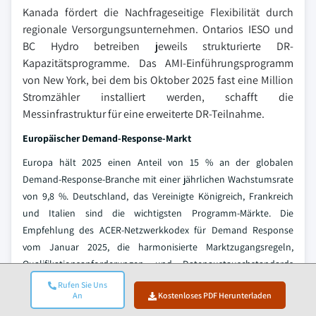
Kanada fördert die Nachfrageseitige Flexibilität durch
regionale Versorgungsunternehmen. Ontarios IESO und
BC Hydro betreiben jeweils strukturierte DR-
Kapazitätsprogramme. Das AMI-Einführungsprogramm
von New York, bei dem bis Oktober 2025 fast eine Million
Stromzähler installiert werden, schafft die
Messinfrastruktur für eine erweiterte DR-Teilnahme.
Europäischer Demand-Response-Markt
Europa hält 2025 einen Anteil von 15 % an der globalen
Demand-Response-Branche mit einer jährlichen Wachstumsrate
von 9,8 %. Deutschland, das Vereinigte Königreich, Frankreich
und Italien sind die wichtigsten Programm-Märkte. Die
Empfehlung des ACER-Netzwerkkodex für Demand Response
vom Januar 2025, die harmonisierte Marktzugangsregeln,
Qualifikationsanforderungen und Datenaustauschstandards
festlegt, stellt die bedeutendste regulatorische Entwicklung
Rufen Sie Uns
An
Kostenloses PDF Herunterladen
Europas in diesem Zeitraum dar. Sie schafft einen Rahmen für
die grenzüberschreitende Aggregator-Teilnahme und beseitigt