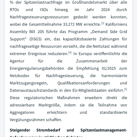
% der Spitzenlastnachfrage im Großhandelsmarkt über alle
RTOs und ISOs hinweg im Jahr 2024 durch
Nachfragesteuerungsressourcen gedeckt werden konnten,
[3]
wobei die Gesamtteilnahme 33.272 MW erreichte.
Kaliforniens
Assembly Bill 205 führte das Programm „Demand Side Grid
Support“ (DSGS) ein, das kapazitätsbasierte Zahlungen für
nachfrageseitige Ressourcen vorsieht, die die Nettolast während
[4]
extremer Ereignisse reduzieren.
In Europa veröffentlichte die
Agentur für die Zusammenarbeit der
Energieregulierungsbehörden die Empfehlung 01/2025 zum
Netzkodex für Nachfragesteuerung, die harmonisierte
Marktzugangsregeln, Qualifikationsanforderungen und
[5]
Datenaustauschstandards in den EU-Mitgliedstaaten einführt.
Diese regulatorischen Maßnahmen erweitern direkt die
adressierbare Marktgröße, indem sie die Teilnahme von
Aggregatoren erleichtern und standardisierte
Vergütungsrahmen schaffen.
Steigender Strombedarf und Spitzenlastmanagement-