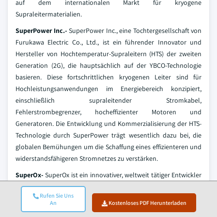
auf dem internationalen Markt für kryogene
Supraleitermaterialien.
SuperPower Inc.-
SuperPower Inc., eine Tochtergesellschaft von
Furukawa Electric Co., Ltd., ist ein führender Innovator und
Hersteller von Hochtemperatur-Supraleitern (HTS) der zweiten
Generation (2G), die hauptsächlich auf der YBCO-Technologie
basieren. Diese fortschrittlichen kryogenen Leiter sind für
Hochleistungsanwendungen im Energiebereich konzipiert,
einschließlich supraleitender Stromkabel,
Fehlerstrombegrenzer, hocheffizienter Motoren und
Generatoren. Die Entwicklung und Kommerzialisierung der HTS-
Technologie durch SuperPower trägt wesentlich dazu bei, die
globalen Bemühungen um die Schaffung eines effizienteren und
widerstandsfähigeren Stromnetzes zu verstärken.
SuperOx-
SuperOx ist ein innovativer, weltweit tätiger Entwickler
und Hersteller von Hochtemperatur-Supraleiterdraht (HTS) der
Rufen Sie Uns
zweiten Generation (2G), der speziell auf der YBCO-Technologie
An
Kostenloses PDF Herunterladen
basiert. Ihre kryogenen Materialien wurden für verschiedene