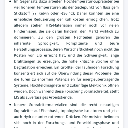
Im Gegensatz dazu arbeiten Hochtemperatur-Supraleiter bei
viel höheren Temperaturen als der Siedepunkt von flüssigem
Stickstoff (77 Kelvin oder -196 °C); Daher könnten sie eine
erhebliche Reduzierung der Kühlkosten ermöglichen. Trotz
alledem stehen HTS-Materialien immer noch vor vielen
Hindernissen, die sie daran hindern, den Markt wirklich zu
dominieren. Zu den größten Nachteilen gehören die
inhärente Sprödigkeit, komplizierte und teure
Herstellungsprozesse, deren Wirtschaftlichkeit noch nicht die
Kosten von LTS erreicht hat, und die Schwierigkeit, lange
Drahtlängen zu erzeugen, die hohe kritische Ströme ohne
Degradation erreichen. Ein Großteil der laufenden Forschung
konzentriert sich auf die Überwindung dieser Probleme, die
die Türen zu enormen Potenzialen für energieübertragende
Systeme, Hochfeldmagnete und zukünftige Elektronik öffnen
werden. Doch während diese Forschung voranschreitet, steht
LTS als zuverlässiges Arbeitstier da.
Neuere Supraleitermaterialien sind die recht neuartigen
Supraleiter auf Eisenbasis, topologische Isolatoren und jetzt
auch Hydride unter extremen Drücken. Die meisten befinden
sich noch in der Forschungs- und Entwicklungsphase und