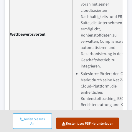
voran mit seiner
cloudbasierten
Nachhaltigkeits- und ERP-
Suite, die Unternehmen
ermöglicht,
Wettbewerbsvorteil
Kohlenstoffdaten zu
verwalten, Compliance zu
automatisieren und
Dekarbonisierung in den
Geschäftsbetrieb zu
integrieren.
Salesforce fördert den CMS-
Markt durch seine Net Zero
Cloud-Plattform, die
einheitliches
Kohlenstofftracking, ESG-
Berichterstattung und KI-
gestützte
Nachhaltigkeitsanalysen
Rufen Sie Uns
bietet, die in Unternehmens-
An
Kostenloses PDF Herunterladen
CRM-Workflows integriert