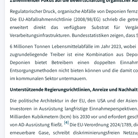
Zunehmender Fokus auf die Bewirtschaftung organischer Ab
Regulatorischer Druck, organische Abfälle von Deponien fernz
Die EU-Abfallrahmenrichtlinie (2008/98/EG) schrieb die getr
erweitert direkt das verfügbare Substrat für Vergä
Verarbeitungsinfrastrukturen. Bundesstatistiken zeigen, dass
6 Millionen Tonnen Lebensmittelabfälle im Jahr 2023, wobei 
zugrundeliegende Treiber ist eine Kombination aus Dep
Deponien bietet Betreibern einen doppelten Einnah
Entsorgungsmethoden nicht bieten können und die damit con
im kommunalen Sektor untermauern.
Unterstützende Regierungsrichtlinien, Anreize und Nachhalt
Die politische Architektur in der EU, den USA und der Asien-
Investoren in Ausrüstung langfristige Einnahmeperspektive
Milliarden Kubikmetern (bcm) bis 2030 vor und erfordert gesch
[4]
von AD-Ausrüstung fließt.
Die EU-Verordnung 2024/1789, die
erneuerbare Gase, schreibt diskriminierungsfreien Net