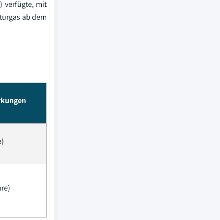
 verfügte, mit
aturgas ab dem
irkungen
e)
hre)