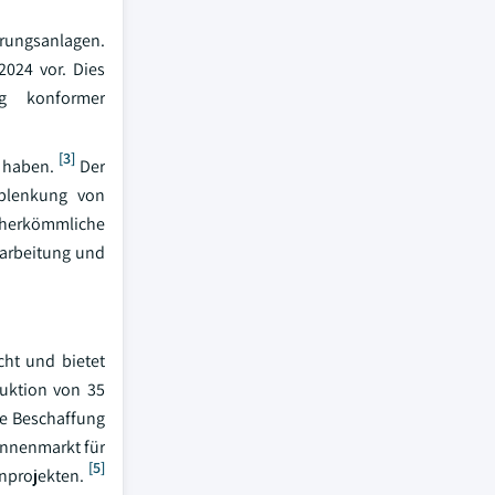
ärungsanlagen.
2024 vor. Dies
ng konformer
[3]
 haben.
Der
Ablenkung von
herkömmliche
rarbeitung und
cht und bietet
duktion von 35
die Beschaffung
innenmarkt für
[5]
projekten.