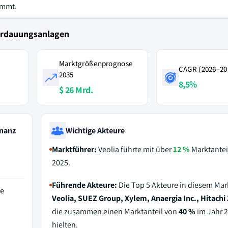
ommt.
Verdauungsanlagen
Marktgrößenprognose
CAGR (2026–20
2035
8,5%
$ 26 Mrd.
nanz
Wichtige Akteure
Marktführer:
Veolia führte mit über
12 %
Marktantei
2025.
Führende Akteure:
Die Top 5 Akteure in diesem Mar
de
Veolia, SUEZ Group, Xylem, Anaergia Inc., Hitachi
die zusammen einen Marktanteil von
40 %
im Jahr 
hielten.