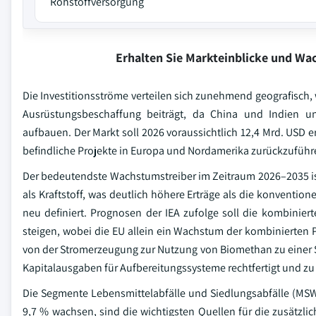
Rohstoffversorgung
Erhalten Sie Markteinblicke und W
Die Investitionsströme verteilen sich zunehmend geografisch,
Ausrüstungsbeschaffung beiträgt, da China und Indien un
aufbauen. Der Markt soll 2026 voraussichtlich 12,4 Mrd. USD er
befindliche Projekte in Europa und Nordamerika zurückzuführe
Der bedeutendste Wachstumstreiber im Zeitraum 2026–2035 is
als Kraftstoff, was deutlich höhere Erträge als die konventio
neu definiert. Prognosen der IEA zufolge soll die kombini
steigen, wobei die EU allein ein Wachstum der kombinierten 
von der Stromerzeugung zur Nutzung von Biomethan zu einer 
Kapitalausgaben für Aufbereitungssysteme rechtfertigt und zu
Die Segmente Lebensmittelabfälle und Siedlungsabfälle (MSW
9,7 % wachsen, sind die wichtigsten Quellen für die zusätzli