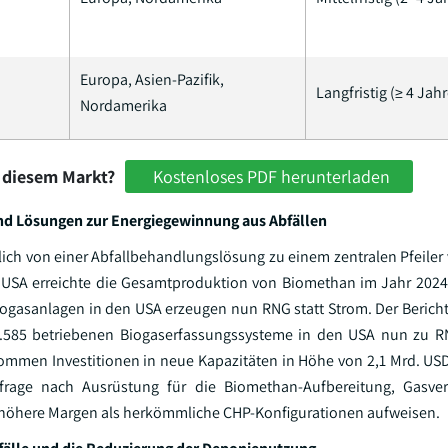
Europa, Asien-Pazifik,
Langfristig (≥ 4 Jahr
Nordamerika
 diesem Markt?
Kostenloses PDF herunterladen
nd Lösungen zur Energiegewinnung aus Abfällen
lich von einer Abfallbehandlungslösung zu einem zentralen Pfeiler 
 USA erreichte die Gesamtproduktion von Biomethan im Jahr 2024
Biogasanlagen in den USA erzeugen nun RNG statt Strom. Der Berich
2.585 betriebenen Biogaserfassungssysteme in den USA nun zu R
kommen Investitionen in neue Kapazitäten in Höhe von 2,1 Mrd. USD
frage nach Ausrüstung für die Biomethan-Aufbereitung, Gasve
h höhere Margen als herkömmliche CHP-Konfigurationen aufweisen.