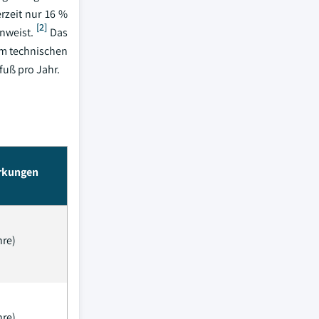
rzeit nur 16 %
[2]
nweist.
Das
em technischen
fuß pro Jahr.
irkungen
hre)
hre)