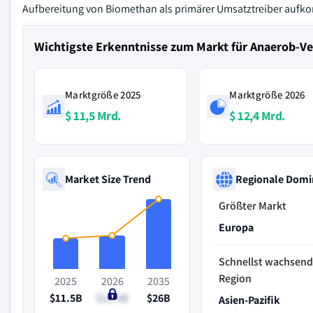
Aufbereitung von Biomethan als primärer Umsatztreiber aufk
Wichtigste Erkenntnisse zum Markt für Anaerob-
Marktgröße 2025
Marktgröße 2026
$ 11,5 Mrd.
$ 12,4 Mrd.
Market Size Trend
Regionale Domi
Größter Markt
Europa
Schnellst wachsen
Region
2025
2026
2035
$11.5B
$12.4B
$26B
Asien-Pazifik