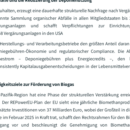
fälle und die Reduzierung der Deponienutzung
uhalten, erzeugt eine dauerhafte strukturelle Nachfrage nach Verg
ennte Sammlung organischer Abfälle in allen Mitgliedstaaten bis 
rungsanlagen und schafft Verpflichtungen zur Einrichtu
 58 Vergärungsanlagen in den USA
Herstellungs- und Verarbeitungsbetriebe den größten Anteil daran
oniegebühren-Ökonomie und regulatorischer Compliance. Die 
mestrom – Deponiegebühren plus Energiecredits –, den 
sistently Kapitalausgabenentscheidungen in der Lebensmittelve
igkeitsziele zur Förderung von Biogas
Pazifik-Region hat eine Phase der strukturellen Verstärkung errei
n. Der REPowerEU-Plan der EU sieht eine jährliche Biomethanpro
ätzte Investitionen von 37 Milliarden Euro, wobei der Großteil in 
 im Februar 2025 in Kraft trat, schafft den Rechtsrahmen für den B
zzugang vor und beschleunigt die Genehmigung von Biomethan