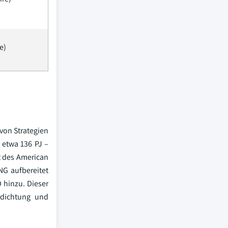
e)
von Strategien
 etwa 136 PJ –
t des American
NG aufbereitet
 hinzu. Dieser
rdichtung und