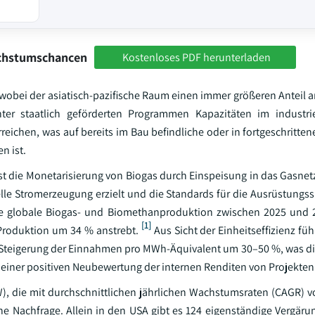
achstumschancen
Kostenloses PDF herunterladen
 wobei der asiatisch-pazifische Raum einen immer größeren Anteil a
ter staatlich geförderten Programmen Kapazitäten im industri
reichen, was auf bereits im Bau befindliche oder in fortgeschritte
n ist.
t die Monetarisierung von Biogas durch Einspeisung in das Gasne
nelle Stromerzeugung erzielt und die Standards für die Ausrüstungs
erte globale Biogas- und Biomethanproduktion zwischen 2025 un
[1]
Produktion um 34 % anstrebt.
Aus Sicht der Einheitseffizienz fü
Steigerung der Einnahmen pro MWh-Äquivalent um 30–50 %, was di
 einer positiven Neubewertung der internen Renditen von Projekten 
), die mit durchschnittlichen jährlichen Wachstumsraten (CAGR) v
che Nachfrage. Allein in den USA gibt es 124 eigenständige Vergäru