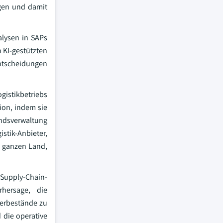
gen und damit
alysen in SAPs
n KI-gestützten
Entscheidungen
istikbetriebs
ion, indem sie
ndsverwaltung
istik-Anbieter,
m ganzen Land,
upply-Chain-
hersage, die
gerbestände zu
 die operative