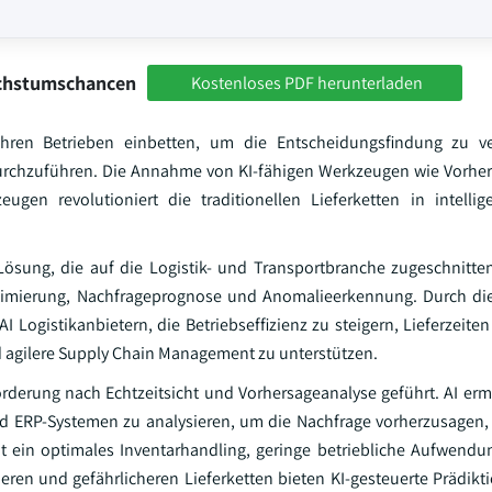
achstumschancen
Kostenloses PDF herunterladen
en Betrieben einbetten, um die Entscheidungsfindung zu ve
urchzuführen. Die Annahme von KI-fähigen Werkzeugen wie Vorhe
gen revolutioniert die traditionellen Lieferketten in intellig
Lösung, die auf die Logistik- und Transportbranche zugeschnitten
optimierung, Nachfrageprognose und Anomalieerkennung. Durch d
Logistikanbietern, die Betriebseffizienz zu steigern, Lieferzeiten
d agilere Supply Chain Management zu unterstützen.
rderung nach Echtzeitsicht und Vorhersageanalyse geführt. AI erm
d ERP-Systemen zu analysieren, um die Nachfrage vorherzusagen,
ht ein optimales Inventarhandling, geringe betriebliche Aufwend
en und gefährlicheren Lieferketten bieten KI-gesteuerte Prädik