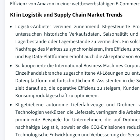
Effizienz von Amazon in einer wettbewerbsfähigen E-Commerc
KI in Logistik und Supply Chain Market Trends
Logistik-Anbieter vereinen zunehmend KI-gesteuerte Pr
untersuchen historische Verkaufsdaten, Saisonalität u
Lagerbestände oder Lagerbestände zu vermeiden. Ein solch
Nachfrage des Marktes zu synchronisieren, ihre Effizienz 
und Big Data-Plattformen erhöht auch die Akzeptanz von Vo
So kooperierte die International Business Machines Corp
Einzelhandelsbranche zugeschnittene AI-Lösungen zu entwic
Datenplattform mit fortschrittlichen KI-Assistenten in d
zielt darauf ab, die operative Effizienz zu steigern, Ku
Konsumproduktgeschäft zu optimieren.
KI-getriebene autonome Lieferfahrzeuge und Drohnen w
Technologien verkürzen die Lieferzeit, verringern die Arb
prominente Beispiele für Unternehmen, die auf Drohne
nachhaltige Logistik, soweit er die CO2-Emissionen redu
Technologische Entwicklungen und Verbesserung der Senso