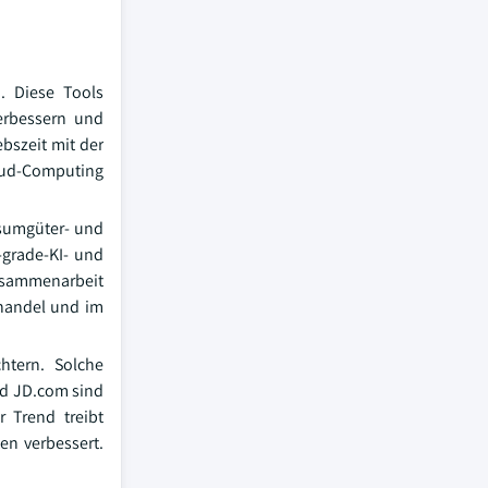
. Diese Tools
erbessern und
bszeit mit der
loud-Computing
nsumgüter- und
-grade-KI- und
Zusammenarbeit
lhandel und im
htern. Solche
nd JD.com sind
 Trend treibt
en verbessert.