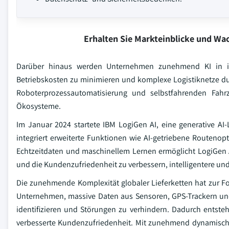
Erhalten Sie Markteinblicke und W
Darüber hinaus werden Unternehmen zunehmend KI in ihr
Betriebskosten zu minimieren und komplexe Logistiknetze d
Roboterprozessautomatisierung und selbstfahrenden Fahrzeu
Ökosysteme.
Im Januar 2024 startete IBM LogiGen AI, eine generative AI-
integriert erweiterte Funktionen wie AI-getriebene Routen
Echtzeitdaten und maschinellem Lernen ermöglicht LogiGen AI 
und die Kundenzufriedenheit zu verbessern, intelligentere un
Die zunehmende Komplexität globaler Lieferketten hat zur Fo
Unternehmen, massive Daten aus Sensoren, GPS-Trackern un
identifizieren und Störungen zu verhindern. Dadurch entste
verbesserte Kundenzufriedenheit. Mit zunehmend dynamischer