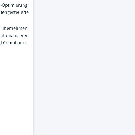
-Optimierung,
atengesteuerte
zu übernehmen.
automatisieren
nd Compliance-