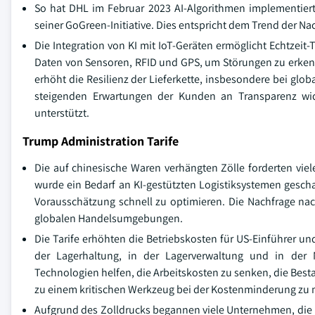
So hat DHL im Februar 2023 AI-Algorithmen implementiert
seiner GoGreen-Initiative. Dies entspricht dem Trend der N
Die Integration von KI mit IoT-Geräten ermöglicht Echtzeit-
Daten von Sensoren, RFID und GPS, um Störungen zu erken
erhöht die Resilienz der Lieferkette, insbesondere bei glo
steigenden Erwartungen der Kunden an Transparenz wider 
unterstützt.
Trump Administration Tarife
Die auf chinesische Waren verhängten Zölle forderten viel
wurde ein Bedarf an KI-gestützten Logistiksystemen gescha
Vorausschätzung schnell zu optimieren. Die Nachfrage na
globalen Handelsumgebungen.
Die Tarife erhöhten die Betriebskosten für US-Einführer 
der Lagerhaltung, in der Lagerverwaltung und in der 
Technologien helfen, die Arbeitskosten zu senken, die Be
zu einem kritischen Werkzeug bei der Kostenminderung zu
Aufgrund des Zolldrucks begannen viele Unternehmen, die 