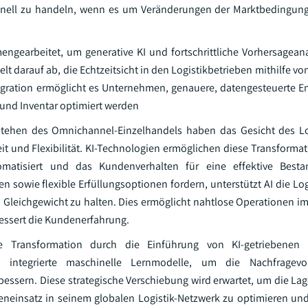
chnell zu handeln, wenn es um Veränderungen der Marktbedingun
gearbeitet, um generative KI und fortschrittliche Vorhersagean
t darauf ab, die Echtzeitsicht in den Logistikbetrieben mithilfe vo
egration ermöglicht es Unternehmen, genauere, datengesteuerte 
 und Inventar optimiert werden
ehen des Omnichannel-Einzelhandels haben das Gesicht des Log
t und Flexibilität. KI-Technologien ermöglichen diese Transformat
omatisiert und das Kundenverhalten für eine effektive Besta
 sowie flexible Erfüllungsoptionen fordern, unterstützt AI die Log
 Gleichgewicht zu halten. Dies ermöglicht nahtlose Operationen i
bessert die Kundenerfahrung.
Transformation durch die Einführung von KI-getriebenen S
 integrierte maschinelle Lernmodelle, um die Nachfragevor
essern. Diese strategische Verschiebung wird erwartet, um die La
ceneinsatz in seinem globalen Logistik-Netzwerk zu optimieren und