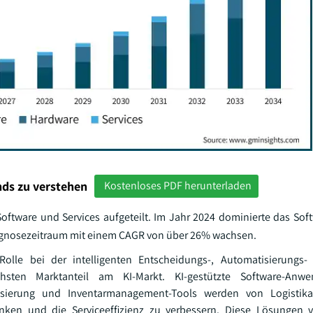
ds zu verstehen
Kostenloses PDF herunterladen
oftware und Services aufgeteilt. Im Jahr 2024 dominierte das So
Prognosezeitraum mit einem CAGR von über 26% wachsen.
olle bei der intelligenten Entscheidungs-, Automatisierungs- 
sten Marktanteil am KI-Markt. KI-gestützte Software-Anw
isierung und Inventarmanagement-Tools werden von Logistika
nken und die Serviceeffizienz zu verbessern. Diese Lösungen v