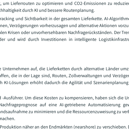
, um Lieferrouten zu optimieren und CO2-Emissionen zu reduzier
achhaltigkeit durch KI und bessere Routenplanung.
Tracking und Sichtbarkeit in der gesamten Lieferkette. AI-Algorith
nen, Verzögerungen vorherzusagen und alternative Aktionen vorzu
balen Krisen oder unvorhersehbaren Nachfragerückständen. Der Tren
und wird durch Investitionen in intelligente Logistikinfrastr
e Unternehmen auf, die Lieferketten durch alternative Länder umz
ffen, die in der Lage sind, Routen, Zollverwaltungen und Verzöge
ch KI-Lösungen erhöht dadurch die Agilität und Szenarienplanun
und -Ausführer. Um diese Kosten zu kompensieren, haben sich die 
Nachfrageprognose auf eine AI-getriebene Automatisierung ge
standsaufnahme zu minimieren und die Ressourcenzuweisung zu ver
 machen.
Produktion näher an den Endmärkten (nearshore) zu verschieben. D