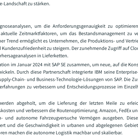
e-Landschaft zu stärken.
ognoseanalysen, um die Anforderungsgenauigkeit zu optimieren
nd aktuelle Zeitmarktfaktoren, um das Bestandsmanagement zu v
er Trend ermöglicht es Unternehmen, die Produktions- und Vertrie
und Kundenzufriedenheit zu steigern. Der zunehmende Zugriff auf C
rhersageanalysen in Lieferketten.
oration im Januar 2024 mit SAP SE zusammen, um neue, auf die Ko
keln. Durch diese Partnerschaft integrierte IBM seine Enterprise
ie Supply-Chain- und Business-Technologie-Lösungen von SAP. Die 
ndenerfahrungen zu verbessern und Entscheidungsprozesse im Einze
erden abgeholt, um die Lieferung der letzten Meile zu erleic
eitskosten und verbessern die Routenoptimierung. Amazon, FedEx u
n- und autonome Fahrzeugversuche Vermögen ausgeben. Dieser
ziert und die Geschwindigkeit in urbanen und abgelegenen Gebiet
ren machen die autonome Logistik machbar und skalierbar.