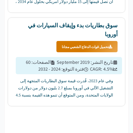
أن تصل قيمتها إلى 15 مليار دولار أمريكي بحلول عام 2034 ،
بمعدل نمو سنوي مركب قدره 4.3٪ من عام 2025 إلى عام
2034....
سوق بطاريات بدء وإيقاف السيارات في
أوروبا
تحميل قوات الدفاع الشعبي مجانا
تاريخ النشر
:
September 2019
الصفحات
:
60
%
4.5
CAGR:
فترة التوقع
:
2024 - 2032
وفي عام 2023، قُدرت قيمة سوق البطاريات المتجهة إلى
التشغيل الآلي في أوروبا بمبلغ 2.7 بليون دولار من دولارات
الولايات المتحدة، ومن المتوقع أن تنمو هذه القيمة بنسبة 4.5
في المائة بين عامي 2024 و2032....