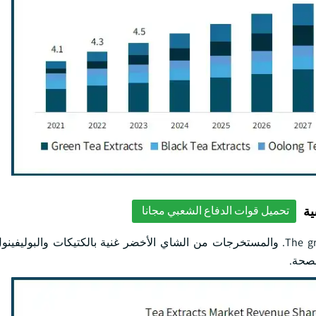
ية
تحميل قوات الدفاع الشعبي مجانا
The green tea extracts market size held over USD 0.9 billion in 2022. والمستخرجات من الشاي الأخضر غنية بالكتيكات 
لصحة.