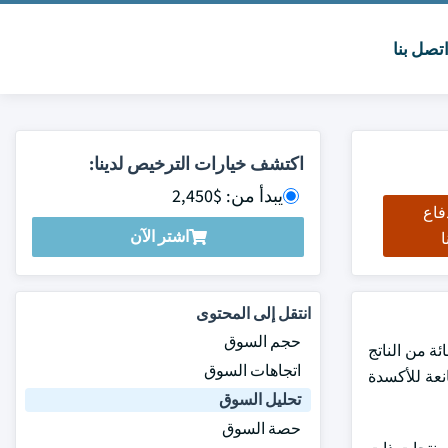
تصل بنا
اكتشف خيارات الترخيص لدينا:
يبدأ من: $2,450
فاع
اشتر الآن
ا
انتقل إلى المحتوى
حجم السوق
 من دولارات الولايات المتحدة في عام 2023 ويُقدَّر أن ينمو بما يزيد على 5.9 في المائة من الناتج
اتجاهات السوق
 المانعة للأكسدة
تحليل السوق
حصة السوق