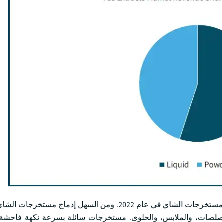
واستأثر قطاع الاستمارة السائلة بنسبة 55 في المائة من حصة سوق مستخرجات الشاي في عام 2022. ومن السه
صلصات، والملابس، والحلوى. مستخرجات سائلة بسرعة نكهة فاحشة، 