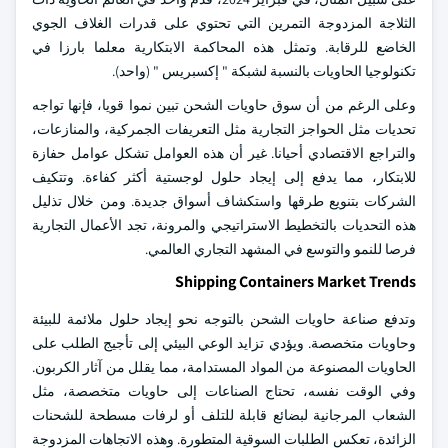
الثلاجة المزدوجة التمرين التي تحتوي على قدرات الغلاف الجوي
الخاضع للرقابة. وتمثل هذه المحاكمة الابتكارية معلما بارزا في
تكنولوجيا الحاويات بالنسبة لشبكة " إكسبريس " (واحد).
وعلى الرغم من أن سوق حاويات الشحن تبين نموا قويا، فإنها تواجه
تحديات مثل الحواجز التجارية مثل التعريفات الجمركية، والمنازعات،
والتراجع الاقتصادي أحيانا. غير أن هذه العوامل تشكل عوامل حفازة
للابتكار، مما يدفع إلى إيجاد حلول لوجستية أكثر كفاءة. وتتكيف
الشركات بتنويع طرقها واستكشاف أسواق جديدة. ومن خلال تذليل
هذه التحديات بالتخطيط الاستراتيجي والمرونة، تجد الأعمال التجارية
فرصا للنمو والتوسع في المشهد التجاري العالمي.
Shipping Containers Market Trends
وتدفع صناعة حاويات الشحن بالتوجه نحو إيجاد حلول ملائمة للبيئة
وحاويات متخصصة. ويؤدي تزايد الوعي البيئي إلى تأجيج الطلب على
الحاويات المصنوعة من المواد المستدامة، مما يقلل من آثار الكربون.
وفي الوقت نفسه، تحتاج الصناعات إلى حاويات متخصصة، مثل
الشعاب المرجانية لبضائع قابلة للتلف أو لرفات مسطحة للشحنات
الزائدة، تعكس الطلبات السوقية المتطورة. وهذه الاتجاهات المزدوجة