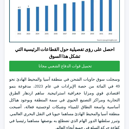
احصل على رؤى تفصيلية حول القطاعات الرئيسية التي
تشكل هذا السوق
تحميل قوات الدفاع الشعبي مجانا
وسجلت سوق حاويات الشحن في منطقة آسيا والمحيط الهادئ نحو
49 في المائة من حصة الإيرادات في عام 2023، مدفوعة بنمو
اقتصادي قوي ومزايا جغرافية استراتيجية. ساهم ازدهار الطرق
التجارية ومراكز التصنيع الحيوي في سمة المنطقة وبوجود هياكل
أساسية واسعة النطاق للميناء وشبكات لوجستية فعالة، أصبحت
منطقة آسيا والمحيط الهادئ مساهما حيويا في النقل البحري العالمي.
وتبرز سلطتها الدور الهام الذي تضطلع به بوصفها مساهما رئيسيا في
كفاءة حركة السلع في جميع أنحاء العالم.