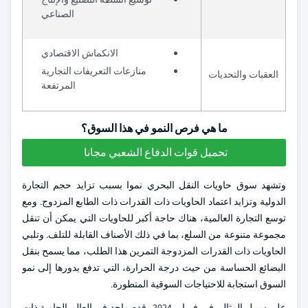
الصناعي
الانكماش الاقتصادي
منازعات التعريفات التجارية
العقبات والتحديات
المرتفعة
ما هي فرص النمو في هذا السوق؟
تحميل قوات الدفاع الشعبي مجانا
وتشهد سوق حاويات النقل البحري نموا بسبب تزايد حجم التجارة
الدولية وتزايد اعتماد الحاويات ذات القدرات ذات الطابع المزدوج. ومع
توسع التجارة العالمية، هناك حاجة أكبر للحاويات التي يمكن أن تنقل
مجموعة متنوعة من السلع، بما في ذلك الأصناف القابلة للتلف. وتلبي
الحاويات ذات القدرات المزدوجة التمرين هذا الطلب، مما يسمح بنقل
البضائع الحساسة من حيث درجة الحرارة، التي تدفع بدورها إلى نمو
السوق استجابة للاحتياجات السوقية المتطورة.
على سبيل المثال، في فبراير 2024، قدم واحد في العالم الحاوية ذات