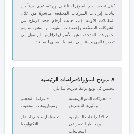
يُبنى تحديد حجم السوق لدينا على نهج تصاعدي، بدءاً من
بيانات إيرادات الشركات المجمّعة مباشرةً من خلال
المقابلات الأولية، إلى جانب أرقام حجم الإنتاج من
الشركات المصنّعة وإحصاءات التثبيت أو النشر. ثم يتم
تجميع هذه المدخلات عبر الأسواق الإقليمية للوصول إلى
تقدير عالمي مستند إلى النشاط الفعلي للصناعة.
5. نموذج التنبؤ والافتراضات الرئيسية
يتضمن كل توقع توثيقاً صريحاً لما يلي:
✓ محركات النمو الرئيسية
✓ عوامل التحجيم
وتأثيرها المفترض
وسيناريوهات التخفيف
✓ الافتراضات التنظيمية
✓ معامل منحنى انتشار
ومخاطر التغيير في
التكنولوجيا
السياسات