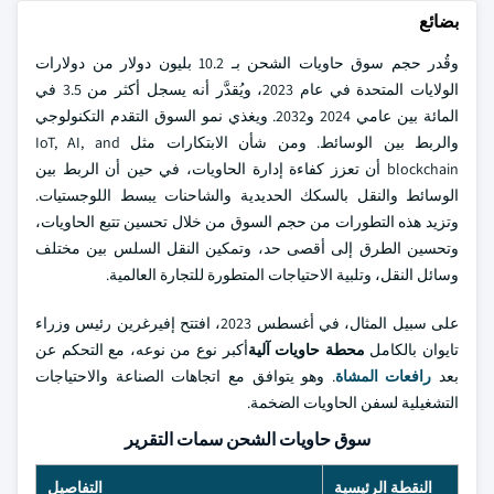
بضائع
وقُدر حجم سوق حاويات الشحن بـ 10.2 بليون دولار من دولارات
الولايات المتحدة في عام 2023، ويُقدَّر أنه يسجل أكثر من 3.5 في
المائة بين عامي 2024 و2032. ويغذي نمو السوق التقدم التكنولوجي
والربط بين الوسائط. ومن شأن الابتكارات مثل IoT, AI, and
blockchain أن تعزز كفاءة إدارة الحاويات، في حين أن الربط بين
الوسائط والنقل بالسكك الحديدية والشاحنات يبسط اللوجستيات.
وتزيد هذه التطورات من حجم السوق من خلال تحسين تتبع الحاويات،
وتحسين الطرق إلى أقصى حد، وتمكين النقل السلس بين مختلف
وسائل النقل، وتلبية الاحتياجات المتطورة للتجارة العالمية.
على سبيل المثال، في أغسطس 2023، افتتح إفيرغرين رئيس وزراء
تايوان بالكامل
محطة حاويات آلية
أكبر نوع من نوعه، مع التحكم عن
بعد
رافعات المشاة
. وهو يتوافق مع اتجاهات الصناعة والاحتياجات
التشغيلية لسفن الحاويات الضخمة.
سوق حاويات الشحن سمات التقرير
النقطة الرئيسية
التفاصيل