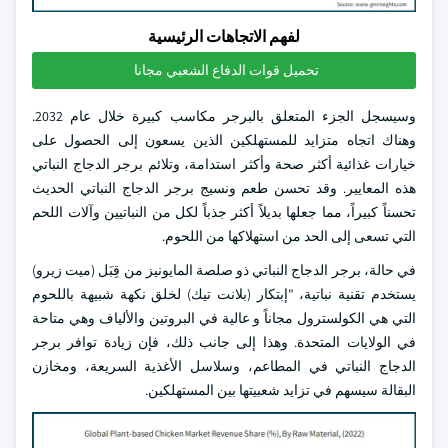
لفهم الاتجاهات الرئيسية
تحميل قوات الدفاع الشعبي مجانا
وسيسجل الجزء المتعلق بالبرجر مكاسب كبيرة خلال عام 2032.
وهناك اتجاه متزايد للمستهلكين الذين يسعون إلى الحصول على
خيارات غذائية أكثر صحة وأكثر استدامة، وتلائم برجر الدجاج النباتي
هذه المعايير. وقد تحسن طعم ونسيج برجر الدجاج النباتي الحديث
تحسناً كبيراً، مما جعلها بديلاً أكثر جذباً لكل من النباتيين وآلات اللحم
التي تسعى إلى الحد من استهلاكها من اللحوم.
في حالة، برجر الدجاج النباتي ذو صلصة المايونيز من قِبَل (ميت زيرو)
يستخدم تقنية نباتية، "إبتكار (بلانت تيك) لخلق نكهة شبيهة باللحوم
التي هي الكولسترول مجاناً و عالية في البروتين والألياف وهي متاحة
في الولايات المتحدة. وهذا إلى جانب ذلك، فإن زيادة توافر برجر
الدجاج النباتي في المطاعم، وسلاسل الأغذية السريعة، ومخازن
البقالة سيسهم في تزايد شعبيتها بين المستهلكين.