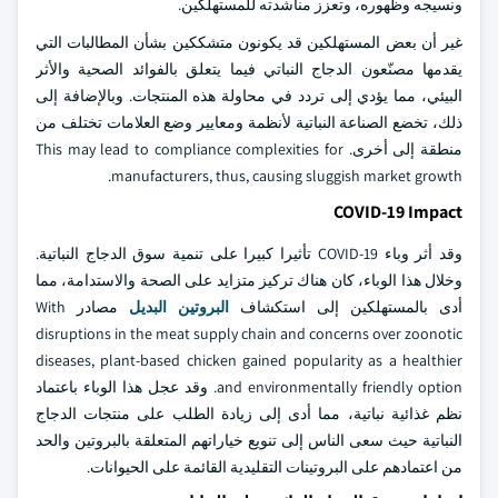
ونسيجه وظهوره، وتعزز مناشدته للمستهلكين.
غير أن بعض المستهلكين قد يكونون متشككين بشأن المطالبات التي
يقدمها مصنّعون الدجاج النباتي فيما يتعلق بالفوائد الصحية والأثر
البيئي، مما يؤدي إلى تردد في محاولة هذه المنتجات. وبالإضافة إلى
ذلك، تخضع الصناعة النباتية لأنظمة ومعايير وضع العلامات تختلف من
منطقة إلى أخرى. This may lead to compliance complexities for
manufacturers, thus, causing sluggish market growth.
COVID-19 Impact
وقد أثر وباء COVID-19 تأثيرا كبيرا على تنمية سوق الدجاج النباتية.
وخلال هذا الوباء، كان هناك تركيز متزايد على الصحة والاستدامة، مما
أدى بالمستهلكين إلى استكشاف
البروتين البديل
مصادر With
disruptions in the meat supply chain and concerns over zoonotic
diseases, plant-based chicken gained popularity as a healthier
and environmentally friendly option. وقد عجل هذا الوباء باعتماد
نظم غذائية نباتية، مما أدى إلى زيادة الطلب على منتجات الدجاج
النباتية حيث سعى الناس إلى تنويع خياراتهم المتعلقة بالبروتين والحد
من اعتمادهم على البروتينات التقليدية القائمة على الحيوانات.