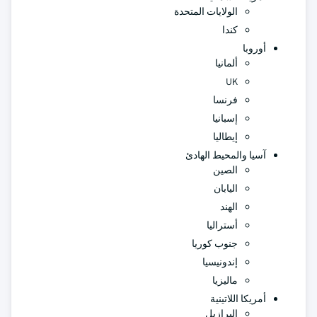
الولايات المتحدة
كندا
أوروبا
ألمانيا
UK
فرنسا
إسبانيا
إيطاليا
آسيا والمحيط الهادئ
الصين
اليابان
الهند
أستراليا
جنوب كوريا
إندونيسيا
ماليزيا
أمريكا اللاتينية
البرازيل