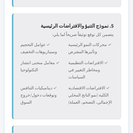
5. نموذج التنبؤ والافتراضات الرئيسية
يتضمن كل توقع توثيقاً صريحاً لما يلي:
✓ محركات النمو الرئيسية
✓ عوامل التحجيم
وتأثيرها المفترض
وسيناريوهات التخفيف
✓ الافتراضات التنظيمية
✓ معامل منحنى انتشار
ومخاطر التغيير في
التكنولوجيا
السياسات
✓ الافتراضات الاقتصادية
✓ ديناميكيات التنافس
الكلية (نمو الناتج المحلي
وتوقعات دخول/خروج
الإجمالي، التضخم، العملة)
السوق