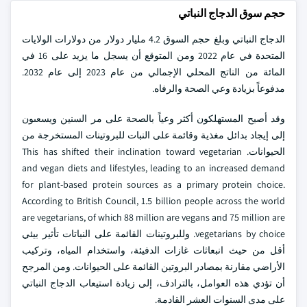
حجم سوق الدجاج النباتي
الدجاج النباتي وبلغ حجم السوق 4.2 مليار دولار من دولارات الولايات
المتحدة في عام 2022 ومن المتوقع أن يسجل ما يزيد على 16 في
المائة من الناتج المحلي الإجمالي من عام 2023 إلى عام 2032.
مدفوعاً بزيادة وعي الصحة والرفاه.
وقد أصبح المستهلكون أكثر وعياً بالصحة على مر السنين ويسعىون
إلى إيجاد بدائل مغذية وقائمة على النبات للبروتينات المستخرجة من
الحيوانات. This has shifted their inclination toward vegetarian
and vegan diets and lifestyles, leading to an increased demand
for plant-based protein sources as a primary protein choice.
According to British Council, 1.5 billion people across the world
are vegetarians, of which 88 million are vegans and 75 million are
vegetarians by choice. وللبروتينات القائمة على النباتات تأثير بيئي
أقل من حيث انبعاثات غازات الدفيئة، واستخدام المياه، وتركيب
الأراضي مقارنة بمصادر البروتين القائمة على الحيوانات. ومن المرجح
أن تؤدي هذه العوامل، بالترادف، إلى زيادة استيعاب الدجاج النباتي
على مدى السنوات العشر القادمة.