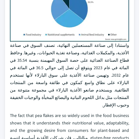
واستنادا إلى صناعة المستعملين النهائية، تصنف السوق في صناعة
الأغذية، والمكملات الغذائية، وصناعة تغذية الحيوانات، وغيرها. وحافظ
قطاع الصناعة الغذائية على حصة السوق المهيمنة بنسبة 35.54 في
المائة في عام 2023 ويتوقع أن تصل إلى حوالي 36.5 في المائة في
عام 2032. وتهيمن صناعة الأغذية على سوق البازلاء لأنها تستخدم
البازلاء على نطاق واسع كمكون في طائفة واسعة من المنتجات
الطائفية. ويستخدم صانعو الأغذية البازلاء في مجموعة متنوعة من
المنتجات مثل بدائل اللحوم النباتية والبضائع المخبأة والوجبات الخفيفة
وحبوب الإفطار.
The fact that pea flakes are so widely used in the food business
shows that it understands their nutritional value, adaptability,
and the growing desire from consumers for plant-based and
gluten-free products. وبالتالي، فإن شركات الأغذية أساسية لتنمية