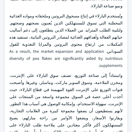
ونمو صناعة البازلاء.
وتُستخدم البازلاء في إنتاج مسحوق البروتين وملحقاته ومواده الغذائية
المحصَّنة التي تسوق للمستهلكين الذين يُعنىون بصحتهم وصحتهم.
ولتلبية الطلب المتزايد من العملاء الذين يتطلعون إلى دعم أساليب
حياتهم الفعالة وأهدافهم الغذائية لمصادر البروتين النباتية، تستفيد هذه
المكملات من ارتفاع محتوى البروتين والمزايا التغذوية للفول
السوداني. As a result, the market expansion and application
diversity of pea flakes are significantly aided by nutritious
supplements.
واستناداً إلى صناعة التوزيع، تصنف سوق البازلاء على الإنترنت،
ومخزن الملاءمة، وسوق السوبر ماركت، وماسلر، وغيرها. وأصبحت
قنوات التوزيع على الإنترنت القوة المهيمنة في قطاع البازلاء، حيث
أخذت أعلى حصة في السوق. مجموعة واسعة من المنتجات على
الإنترنت، سهولة الاستخدام، وإمكانية الوصول هي أسباب هذا التطور.
لأنهم يستطيعون أن يصفوا مجموعة كبيرة من العلامات التجارية،
ويقارنوا الأسعار، ويضعوا الأوامر من راحة منازلهم، يصبح
المستهلكون أكثر فأكثر معتادين على ملاءمة طلب البازلاء على