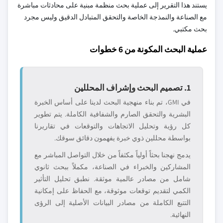
يستند هذا التقرير إلى عملية بحث منظمة مبنية على محادثات مباشرة
مع الصناعة والنمذجة الخاصة والتحقق المتبادل الدقيق وليس مجرد
بحث مكتبي.
عملية البحث المكونة من 6 خطوات
1. تصميم البحث وإشراف المحللين
في GMI، تم بناء منهجية البحث لدينا على أساس الخبرة
البشرية والتحقق الصارم والشفافية الكاملة. يتم تطوير
كل رؤية وتحليل الاتجاهات والتوقعات في تقاريرنا
بواسطة محللين ذوي خبرة يفهمون دقائق سوقك.
يدمج نهجنا بحثاً أولياً مكثفاً من خلال التواصل المباشر مع
المشاركين والخبراء في الصناعة، مكملاً ببحث ثانوي
شامل من مصادر عالمية موثقة. نطبق تحليل التأثير
الكمي لتقديم توقعات موثوقة، مع الحفاظ على إمكانية
التتبع الكاملة من مصادر البيانات الأصلية إلى الرؤى
النهائية.