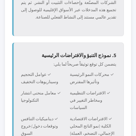
الشركات المصنّعة وإحصاءات التثبيت أو النشر. ثم يتم
تجميع هذه المدخلات عبر الأسواق الإقليمية للوصول إلى
تقدير عالمي مستند إلى النشاط الفعلي للصناعة.
5. نموذج التنبؤ والافتراضات الرئيسية
يتضمن كل توقع توثيقاً صريحاً لما يلي:
✓ محركات النمو الرئيسية
✓ عوامل التحجيم
وتأثيرها المفترض
وسيناريوهات التخفيف
✓ الافتراضات التنظيمية
✓ معامل منحنى انتشار
ومخاطر التغيير في
التكنولوجيا
السياسات
✓ الافتراضات الاقتصادية
✓ ديناميكيات التنافس
الكلية (نمو الناتج المحلي
وتوقعات دخول/خروج
الإجمالي، التضخم، العملة)
السوق