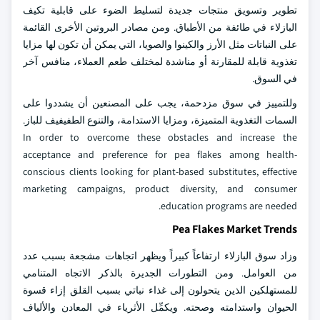
تطوير وتسويق منتجات جديدة لتسليط الضوء على قابلية تكيف
البازلاء في طائفة من الأطباق. ومن مصادر البروتين الأخرى القائمة
على النباتات مثل الأرز والكينوا والصويا، التي يمكن أن تكون لها مزايا
تغذوية قابلة للمقارنة أو مناشدة لمختلف طعم العملاء، منافس آخر
في السوق.
وللتمييز في سوق مزدحمة، يجب على المصنعين أن يشددوا على
السمات التغذوية المتميزة، ومزايا الاستدامة، والتنوع الطفيفيف للباز.
In order to overcome these obstacles and increase the
acceptance and preference for pea flakes among health-
conscious clients looking for plant-based substitutes, effective
marketing campaigns, product diversity, and consumer
education programs are needed.
Pea Flakes Market Trends
وزاد سوق البازلاء ارتفاعاً كبيراً ويظهر اتجاهات مشجعة بسبب عدد
من العوامل. ومن التطورات الجديرة بالذكر الاتجاه المتنامي
للمستهلكين الذين يتحولون إلى غذاء نباتي بسبب القلق إزاء قسوة
الحيوان واستدامته وصحته. ويكمِّل الأثرياء في المعادن والألياف