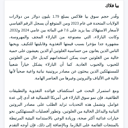
بيا فلاك
وقُدر حجم سوق بيا فلاكس بمبلغ 1.79 بليون دولار من دولارات
الولايات المتحدة في عام 2023 ومن المتوقع أن يسجل الرقم القياسي
لأسعار الاستهلاك بما يزيد على 7.6 في المائة بين عامي 2024 و2032.
وكانت البازلاء، التي مصنوعة من البازلاء المجف والمهروسة،
مشهورة جدا مؤخرا بسبب قيمتها التغذوية وقابليتها للتكيف. ويحبها
الناس الذين يعانون من حساسية الغلوتين أو الذين يعيشون على حمية
خالية من الغلوتين حيث يمكن استخدامهم كبديل خال من الغلوتين
للحبوب والحبوب العادية. كما أن البازلاء يشكل خياراً شعبياً
للمستهلكين الذين يبحثون عن مصادر بروتينية نباتية واعية صحياً لأنها
عالية في الألياف والبروتين وغيرها من العناصر الهامة.
ومع استمرار البحث في استكشاف فوائده التغذوية والتطبيقات
الطائفية، فإن نمو سوق البازلاء في أمريكا الشمالية قد أدى إلى عدة
عوامل. وتشمل هذه التحديات تزايد الطلب على مصادر البروتين
النباتية والبدائل الخالية من الغلوتين، وتطور أفضليات المستهلكين نحو
خيارات غذائية أكثر صحة، وزيادة الوعي بالاستدامة البيئية المرتبطة
بالمنتجات القائمة على البلازما. وبالإضافة إلى ذلك، فإن أوجه التقدم