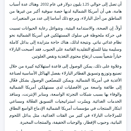
أن تصل إلى حوالي 1.25 بليون دولار في عام 2032. وهناك عدة أسباب
هامة، هي أن أمريكا الشمالية لديها حصة سوقية أكبر من غيرها من
المناطق من أجل البازلاء، ويرجع ذلك أساسا إلى عدد من المتغيرات.
أولاً، إن الصحة، والاستدامة البيئية، وشواغل رعاية الحيوانات تسببت
في حركة ملحوظة في سلوك المستهلكين في أمريكا الشمالية نحو
نظام غذائي نباتي. ونتيجة لذلك، هناك حاجة متزايدة إلى بدائل كاملة
وسليمة بيئيا للسلع التقليدية القائمة على الحبوب. فقد أصبحت البازلاء
خياراً شعبياً بسبب ارتفاع محتوى التغذية ونقص الغلوتين.
وعلاوة على ذلك، يمكن الوصول إلى قاعدة استهلاكية كبيرة من خلال
تصنيع وتوزيع وتسويق الفطائر البازلاء بفضل الهياكل الأساسية لصناعة
الأغذية في أمريكا الشمالية. ويمكن للمصنّعين الوصول بشكل فعّال
إلى طائفة واسعة من الأفضليات لدى مستهلكي أمريكا الشمالية
والوفاء بها بسبب شبكات التجزئة الواسعة، ومنابر الإنترنت، ومنافذ
الخدمات الغذائية. ويسّرت استراتيجيات التسويق الفعّالة ومساعي
ابتكار المنتجات في مؤسسات أمريكا الشمالية الإدماج الواسع النطاق
للمزلاجات البازلاء في كثير من الفئات الغذائية، مثل بدائل اللحوم
النباتية، وحبوب الإفطار، والوجبات الخفيفة، والمنتجات المخبزة.