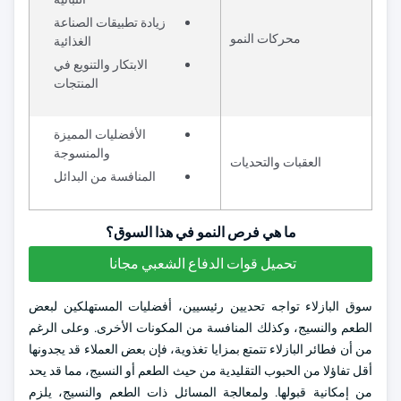
زيادة تطبيقات الصناعة
محركات النمو
الغذائية
الابتكار والتنويع في
المنتجات
الأفضليات المميزة
والمنسوجة
العقبات والتحديات
المنافسة من البدائل
ما هي فرص النمو في هذا السوق؟
تحميل قوات الدفاع الشعبي مجانا
سوق البازلاء تواجه تحديين رئيسيين، أفضليات المستهلكين لبعض
الطعم والنسيج، وكذلك المنافسة من المكونات الأخرى. وعلى الرغم
من أن فطائر البازلاء تتمتع بمزايا تغذوية، فإن بعض العملاء قد يجدونها
أقل تفاؤلا من الحبوب التقليدية من حيث الطعم أو النسيج، مما قد يحد
من إمكانية قبولها. ولمعالجة المسائل ذات الطعم والنسيج، يلزم