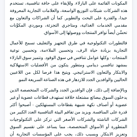
المكونات القائمة على البازلاء. وللإبقاء على حافة تنافسية، تستخدم
هذه الشركات شبكات التوزيع الواسعة، والعلامات التجارية المعروفة
جيدا، والقدرة على البحث والتطوير. كما أن الشراكات والتعاون مع
مقدمي الخدمات الغذائية، ومتاجري التجزئة، وموردي المكوِّنات
تحسِّن أيضاً توافر المنتجات ووصولها إلى الأسواق.
فالتطورات التكنولوجية في طرق التجهيز والتغليف تسمح للأعمال
التجارية بزيادة حياة الرف، وتحسين الملاءمة، وتحسين نوعية
المنتجات - وكلها عوامل تتنافس في سوق الوقود. وتتميز سوق البازلاء
بمشهد تنافسي دينامي ومتطور يتكون من الأفضليات الاستهلاكية
والابتكار والتعاون الاستراتيجي. ويتيح هذا فرصا لكل من اللاعبين
الحاليين والوافدين الجدد للازدهار في هذه الصناعة السريعة النمو.
وبالإضافة إلى ذلك، فإن الوافدين الجدد والشركات المتخصصة الذين
يدخلون السوق ببضائع مشتعلة خلاقة تستهدف قطاعات عضوية أو غير
عضوية أو أصناف نكهة شبيهة بقطاعات المستهلكين - أصبحوا أكثر
قدرة على المنافسة. ويزيد من تفاقم البيئة التنافسية العدد الكبير من
الشركات الناشئة والشركات الأصغر التي تركز على التكنولوجيات
المتطورة أو الأسواق المتخصصة، مما يساعد على تقسيم السوق
وتعزيز الابتكار. وبسبب ذلك، يجب على المؤسسات التجارية أن