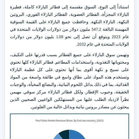
استناداً إلى النوع، السوق مقسمة إلى فطائر البازلاء كاملة، فطيرة
البازلاء المجزأة، الفطائر العضوية، الفطائر البازلاء الفوري، البروتين
النكهة، البازلاء النكهة. وحافظت جميع البازلاء على القيمة السوقية
المهيمنة البالغة 547.2 مليون دولار من دولارات الولايات المتحدة في
عام 2023 ويتوقع أن تصل إلى نحو 1.08 بليون دولار من دولارات
الولايات المتحدة في عام 2032.
وتهيمن سوق البازلاء على جميع الفطائر بسبب قدرتها على التكيف،
ومحتوياتها التغذوية، واستخدامات المطاعم. فطائر البازلاء كلها تحتوي
على نسيج و نكهة أقوى بما أنها تحتوي على كل عظمة البازلاء
وتستخدم هذه المواد على نطاق واسع في طائفة واسعة من المواد
الغذائية، بما في ذلك بدائل اللحوم النباتية، والبضائع المخبأة، والوجبات
الخفيفة، وحبوب الإفطار. ولكل فطائر البازلاء مركز سوقي مهيمن
نظراً لازدياد الطلب عليها من المستهلكين الواعيين الصحيين الذين
يبحثون عن مصادر بروتين نباتية وبدائل خالية من الغلوتين.