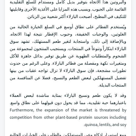
والبروتين هذا الاتجاه بتوفير بديل كامل ومستدام للسلع التقليدية
القائمة على الحبوب. وبسبب هذه المزايا على الأغذية الأخرى وقابليتها
للتكيف في المطبخ، أصبحت البازلاء أكثر شعبية بين الزبائن.
ويُستخدم الفطائر على نطاق أوسع في السلع الخبازة الخالية من
الغلوتين، والوجبات الخفيفة، وحبوب الإفطار نتيجة لهذا الاتجاه.
وبالإضافة إلى ذلك، واستجابة لتغير طعم المستهلك، تشهد سوق
البازلاء ابتكاراً وتنوعاً في المنتجات. ويستجيب المنتجون لمجموعة من
الشحوم والمتطلبات الطهوية عن طريق توفير بدائل جاهزة للأكل
ومتغيرات نكهة ومفصلة من فطائر البازلاء. وعلى الرغم من حدوث
تطورات مشجعة، فإن سوق البازلاء لا تزال تواجه عقبات من بينها
تفضيل المستهلكين لبعض الطعم والنسيج، فضلا عن المنافسة من
المنتجات البديلة.
وقد لا يكون طعم ونسيج البازلاء بمثابة مناشدة لبعض العملاء
باعتبارهما حبة تقليدية، مما قد يحول دون قبولهما على نطاق واسع.
Furthermore, the expansion of the market is threatened by
competition from other plant-based protein sources including
quinoa, lentils, and soy.
ومع استمرار إذكاء وعي المستهلكين والطلب على الخيارات الخالية