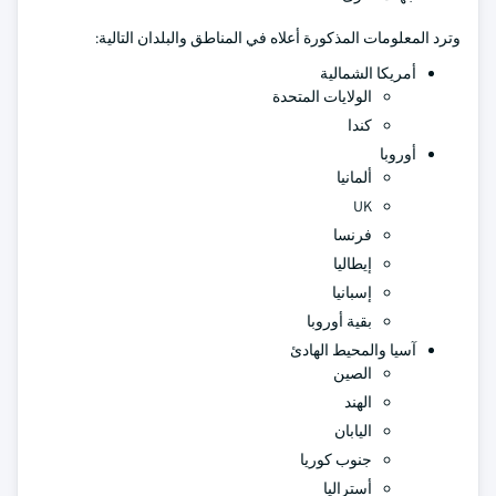
وترد المعلومات المذكورة أعلاه في المناطق والبلدان التالية:
أمريكا الشمالية
الولايات المتحدة
كندا
أوروبا
ألمانيا
UK
فرنسا
إيطاليا
إسبانيا
بقية أوروبا
آسيا والمحيط الهادئ
الصين
الهند
اليابان
جنوب كوريا
أستراليا