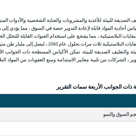
يف الصديقة للبيئة للأغذية والمشروبات والعناية الشخصية والأدوات المن
كياس أحادية المواد قابلة لإعادة التدوير حصة في السوق ، مما يؤدي إلى 
ايات البلاستيكية ، مما يشجع على استخدام العبوات القابلة للتحلل الحي
لإعادة التدوير. وفقا لتقرير Statista ، من المتوقع أن يتضاعف توليد النفايات البلاستيكية ثلاث مرات ب
ة والتغليف الصديقة للبيئة. تمكن الأكياس المسطحة ذات الجوانب الأر
وير ، الشركات من تلبية معايير الاستدامة ومنع العقوبات من المواد الب
ات الجوانب الأربعة سمات التقرير
م السوق والنمو