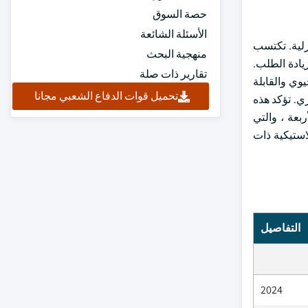
حصة السوق
الأسئلة الشائعة
زلية. تكتسب
منهجية البحث
زيادة الطلب.
تقارير ذات صلة
وي والقابلة
تحميل قوات الدفاع الشعبي مجانا
حلول عام 2060 ، ليصل إلى مليار طن متري. تؤكد هذه
بعة ، والتي
لاستيكية ذات
التفاصيل
2024