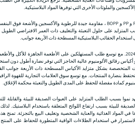
المشروبات وصناعات العناية الشخصية. ترجع الزيادة الكبيرة في الطلب
أكسجين والملوثات الأخرى التي توفرها المواد البلاستيكية.
يوفر البلاستيك ، وخاصة الأفلام متعددة الطبقات مثل PET و PE و PP و BOPP ، مقاومة جيدة للرطوبة والأكسجين والأشعة 
 المتزايد على حلول التعبئة والتغليف ذات العمر الافتراضي الطويل 
ى استخدام الحقائب البلاستيكية المسطحة ذات الأربعة جوانب.
حقق قطاع رقائق الألومنيوم 2.1 مليار دولار أمريكي في عام 2024. مع توسع طلب المستهلكين على الأطعمة الجاهزة للأكل 
أكياس رقائق الألومنيوم عالية الحاجز التي توفر نضارة أطول دون استخد
 المتخصصة بشكل متزايد الأكياس المسطحة ذات الأربعة جوانب الق
تحتفظ بنضارة المنتجات. مع توسع سوق العلامات التجارية للقهوة الراق
نيوم كمادة مفضلة للحفظ على المدى الطويل والتعبئة محكمة الإغلاق.
 الورق 1.3 مليار دولار أمريكي في عام 2024 وشهد نموا بسبب الطلب المتزايد على العبوات الصديقة للبيئة والقابل
صديقة للبيئة بسبب ارتفاع اللوائح المتعلقة باستخدام البلاستيك. لذل
ي المواد الغذائية والعناية الشخصية وتغليف البيع بالتجزئة. تمنح هذ
لاستمرار في استخدام الطلاءات الواقية المتطورة للحفاظ على المنتج ،