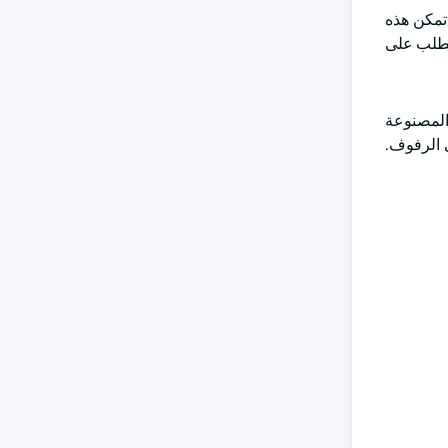
هات التي ظهرت هو دمج تقنيات التعبئة الذكية والذكية ، بما في ذلك رموز QR و NFC (الاتصال قريب المدى) وتتبع RFID. تمكن هذه
الطلب على
والمصنوعة
ى الرفوف.