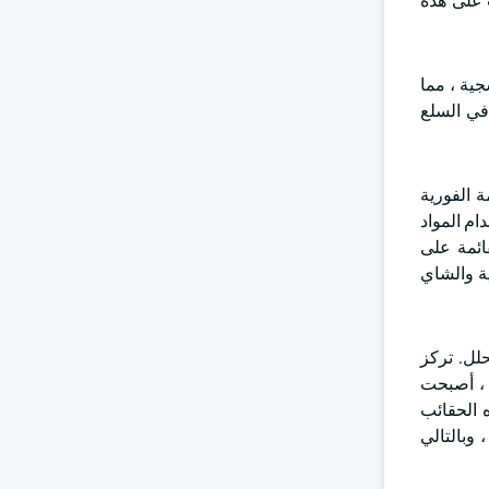
 على هذه
فوق البنفسجية ، مما
في السلع
والأطعمة الفورية
ام المواد
ائمة على
ية والشاي
ة للتحلل. تركز
ك ، أصبحت
ه الحقائب
 وبالتالي