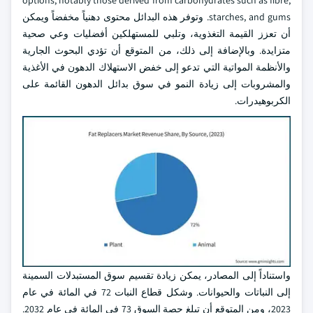
options, notably those derived from carbohydrates such as fibre,
starches, and gums. وتوفر هذه البدائل محتوى دهنياً مخفضاً ويمكن
أن تعزز القيمة التغذوية، وتلبي للمستهلكين أفضليات وعي صحية
متزايدة. وبالإضافة إلى ذلك، من المتوقع أن تؤدي البحوث الجارية
والأنظمة المواتية التي تدعو إلى خفض الاستهلاك الدهون في الأغذية
والمشروبات إلى زيادة النمو في سوق بدائل الدهون القائمة على
الكربوهيدرات.
واستناداً إلى المصادر، يمكن زيادة تقسيم سوق المستبدلات السمينة
إلى النباتات والحيوانات. وشكل قطاع النبات 72 في المائة في عام
2023، ومن المتوقع أن تبلغ حصة السوق 73 في المائة في عام 2032.