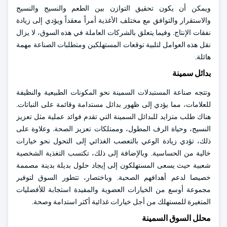
ويمكن أن يكون تحقيق التوازن بين الطعم والنسيج والنسيج
والاستقرار والتوافق مع مختلف الأغذية أمراً معقداً ويؤدي إلى زيادة
نفقات الإنتاج. وفيما يتعلق بالشركات العاملة في هذه السوق، لا يزال
نقل هذه العوامل لتلبية توقعات المستهلكين ومتطلبات الصناعة مهمة
هائلة.
بدائل سمينة
وتتجه صناعة المستبدلات السمينة نحو المكونات الطبيعية والنظيفة
للعلامات، مما يؤدي إلى ظهور بدائل مستدامة وقائمة على النباتات.
هناك طلب متزايد للبدائل السمينة التي تقدم فوائد عملية مثل تعزيز
النسيج، وحياة الرف المطول، وممتلكات تعزيز الصحة. وعلاوة على
ذلك، تؤدي زيادة الوعي بالتعصب الغذائي إلى التحول نحو خيارات
خالية من الحساسية. وبالإضافة إلى ذلك، تكتسب التغذية الشخصية
شعبية حيث يسعى المستهلكون إلى إيجاد حلول بديلة بدينة مصممة
خصيصا لدعم أهدافهم الصحية. وباختصار، تتطور السوق لتوفير
مجموعة أوسع من الخيارات العضوية والمفيدة استجابة للأفضليات
المتغيرة للمستهلك من أجل خيارات غذائية أكثر استدامة وصحة.
محلل السوق السمينة