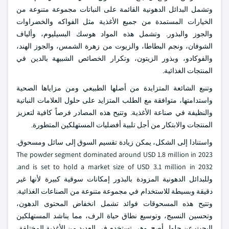
وتشمل البدائل الدهونية القائمة على النباتات مجموعة متنوعة من
الخيارات المستمدة من جميع الأغذية مثل الفواكه والخضراوات
والجوز والبذور. وتشمل هذه المواد هوسك البسيليوم، وألياف
الشوفان، ونجم البطاطا، والزيوت من زهرة الشمس، والجوز الهند،
والفوكادو، وبذور الزيتون، وتكرار الخصائص الشبيهة بالدين في
المنتجات الغذائية.
وتنبع الشائعة المتزايدة من أصلها الطبيعي ومن مزاياها الصحية
واستدامتها، متوافقة مع الطلب المتزايد على حلول العلامات النباتية
والنظيفة في صناعة الأغذية. وتتيح هذه المصادر فرصاً كافية لتعزيز
المنتجات والابتكار من أجل تلبية أفضليات المستهلكين المتطورة.
واستنادا إلى الشكل، يمكن زيادة تقسيم السوق إلى سائل ومسحوق.
The powder segment dominated around USD 1.8 million in 2023
and is set to hold a market size of USD 3.1 million in 2032.
وللبدائل الدهونية المزودة بالبذور إمكانات سوقية كبيرة لأنها غير
دقيقة وبسيطة للاستخدام في مجموعة متنوعة من الصناعات الغذائية.
وتتيح هذه المسحوقات فوائد تشمل انخفاض المحتوى الدهون،
وتحسين النسيج، وتوسيع نطاق حياة الرف، مما يناشد المستهلكين
البحث عن حلول أصح. وهي تستخدم في العديد من الأغذية المختلفة،