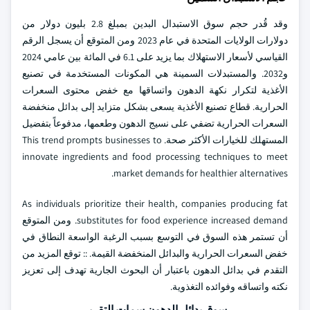
وقد قُدر حجم سوق الاستبدال البدين بمبلغ 2.8 بليون دولار من
دولارات الولايات المتحدة في عام 2023 ومن المتوقع أن يسجل الرقم
القياسي لأسعار الاستهلاك بما يزيد على 6.1 في المائة بين عامي 2024
و2032. والمستبدلات السمينة هي المكونات المستخدمة في تصنيع
الأغذية لتكرار نكهة الدهون واتساقها مع خفض محتوى السعرات
الحرارية. قطاع تصنيع الأغذية يسعى بشكل متزايد إلى بدائل منخفضة
السعرات الحرارية تضفي على نسيج الدهون وطعمها، مدفوعاً بتفضيل
المستهلك للخيارات الأكثر صحة. This trend prompts businesses to
innovate ingredients and food processing techniques to meet
market demands for healthier alternatives.
As individuals prioritize their health, companies producing fat
substitutes for food experience increased demand. ومن المتوقع
أن تستمر هذه السوق في التوسع بسبب الرغبة الواسعة النطاق في
خفض السعرات الحرارية والبدائل المنخفضة القيمة. :: توقع المزيد من
التقدم في بدائل الدهون باعتبار أن البحوث الجارية تهدف إلى تعزيز
نكته واتساقه وفوائده التغذوية.
سوق بدائل الدهون سمات التقرير