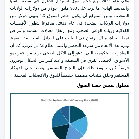
وفي عام 2023، بلغ حجم سوق استبدال الدهون في منطقة آسيا
والمحيط الهادئ ما يزيد على 900 مليون دولار من دولارات الولايات
المتحدة، ومن المتوقع أن يكون حجم السوق 1.6 بليون دولار من
دولارات الولايات المتحدة في عام 2032، مدفوعا بتطور الأفضليات
الغذائية وزيادة الوعي الصحي. ومع ارتفاع معدلات السمنة وأمراض
نمط الحياة، هناك ارتفاع في الطلب على البدائل المنخفضة القيمة.
ويزيد هذا الاتجاه من سرعة التحضر واعتماد نظام غذائي غربي. كما أن
المبادرات الحكومية التي تدعو إلى الأكل الصحي تزيد من حفز نمو
الأسواق. الاقتصاد القوي في المنطقة و عدد كبير من السكان يوفرون
فرصاً كبيرة، ومع ذلك فإن النجاح المستمر يعتمد على الابتكار
المستمر وخلق منتجات مصممة خصيصاً للذوق والأفضليات المحلية.
محلول سمين حصة السوق