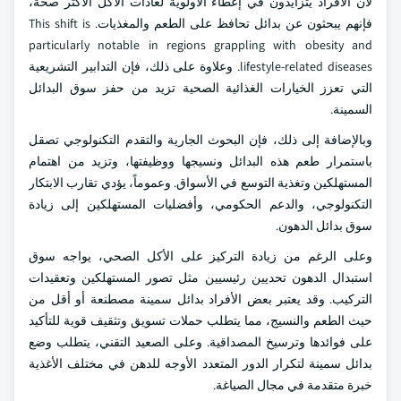
لأن الأفراد يتزايدون في إعطاء الأولوية لعادات الأكل الأكثر صحة،
فإنهم يبحثون عن بدائل تحافظ على الطعم والمغذيات. This shift is
particularly notable in regions grappling with obesity and
lifestyle-related diseases. وعلاوة على ذلك، فإن التدابير التشريعية
التي تعزز الخيارات الغذائية الصحية تزيد من حفز سوق البدائل
السمينة.
وبالإضافة إلى ذلك، فإن البحوث الجارية والتقدم التكنولوجي تصقل
باستمرار طعم هذه البدائل ونسيجها ووظيفتها، وتزيد من اهتمام
المستهلكين وتغذية التوسع في الأسواق. وعموماً، يؤدي تقارب الابتكار
التكنولوجي، والدعم الحكومي، وأفضليات المستهلكين إلى زيادة
سوق بدائل الدهون.
وعلى الرغم من زيادة التركيز على الأكل الصحي، يواجه سوق
استبدال الدهون تحديين رئيسيين مثل تصور المستهلكين وتعقيدات
التركيب. وقد يعتبر بعض الأفراد بدائل سمينة مصطنعة أو أقل من
حيث الطعم والنسيج، مما يتطلب حملات تسويق وتثقيف قوية للتأكيد
على فوائدها وترسيخ المصداقية. وعلى الصعيد التقني، يتطلب وضع
بدائل سمينة لتكرار الدور المتعدد الأوجه للدهن في مختلف الأغذية
خبرة متقدمة في مجال الصياغة.