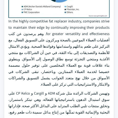
In the highly competitive fat replacer industry, companies strive
to maintain their edge by continually improving their products
for greater versatility and effectiveness. وهم يرصدون عن كثب
أفضليات العملاء الموعيين بالصحة ويركزون على التسويق الفعال، مع
التركيز على طعم بدائلهم واستدامتها وفوائدها الصحية. ويؤدي الامتثال
للأنظمة والتصديقات إلى بناء الثقة، في حين أن الشراكات مع منتجي
الأغذية ومنتجي التجزئة توسع نطاق الوصول إلى الأسواق. وينطوي
بناء علاقات قوية مع العملاء المخلصين على توفير حلول مصممة
خصيصا لخدمة العملاء الممتازين. وباختصار، تبقى الشركات في
الأسواق من خلال نهج متعدد الجوانب يشمل التسويق والشراكات
والابتكار والاستراتيجيات التي تركز على العملاء.
وتهيمن الشركات الرائدة مثل شركة ADM و Cargill و CP Kelco على
سوق استبدال الدهون باستراتيجياتها الفعالة. وهي تبتكر باستمرار،
وتخلق منتجات تلبي الطلب المتزايد على البدائل الأكثر صحة. فإداراتها
البحثية والإنمائية القوية تمكّنها من إنتاج بدائل سمينة ذات طعم رفيع،