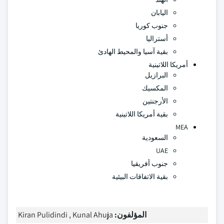
اليابان
جنوب كوريا
أستراليا
بقية آسيا والمحيط الهادئ
أمريكا اللاتينية
البرازيل
المكسيك
الأرجنتين
بقية أمريكا اللاتينية
MEA
السعودية
UAE
جنوب أفريقيا
بقية الاتفاقات البيئية
المؤلفون:
Kiran Pulidindi , Kunal Ahuja