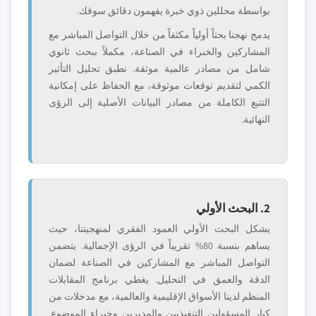
بواسطة محللين ذوي خبرة يفهمون دقائق سوقك.
يدمج نهجنا بحثاً أولياً مكثفاً من خلال التواصل المباشر مع
المشاركين والخبراء في الصناعة، مكملاً ببحث ثانوي
شامل من مصادر عالمية موثقة. نطبق تحليل التأثير
الكمي لتقديم توقعات موثوقة، مع الحفاظ على إمكانية
التتبع الكاملة من مصادر البيانات الأصلية إلى الرؤى
النهائية.
2. البحث الأولي
يشكل البحث الأولي العمود الفقري لمنهجيتنا، حيث
يساهم بنسبة 80% تقريباً في الرؤى الإجمالية. يتضمن
التواصل المباشر مع المشاركين في الصناعة لضمان
الدقة والعمق في التحليل. يغطي برنامج المقابلات
المنظم لدينا الأسواق الإقليمية والعالمية، مع مدخلات من
كبار المسؤولين التنفيذيين والمديرين وخبراء الموضوع.