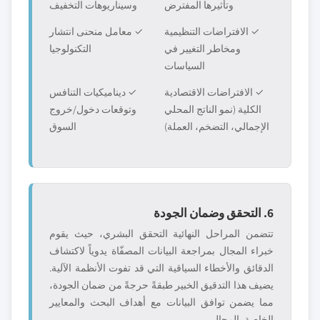
وتأثيرها المفترض
وسيناريوهات التخفيف
✓ الافتراضات التنظيمية
✓ معامل منحنى انتشار
ومخاطر التغيير في
التكنولوجيا
السياسات
✓ الافتراضات الاقتصادية
✓ ديناميكيات التنافس
الكلية (نمو الناتج المحلي
وتوقعات دخول/خروج
الإجمالي، التضخم، العملة)
السوق
6. التحقق وضمان الجودة
تتضمن المراحل النهائية التحقق البشري، حيث يقوم
خبراء المجال بمراجعة البيانات المصفّاة يدوياً لاكتشاف
الدقائق والأخطاء السياقية التي قد تفوت الأنظمة الآلية.
يضيف هذا التدقيق الخبير طبقةً حرجةً من ضمان الجودة،
مما يضمن توافق البيانات مع أهداف البحث والمعايير
الخاصة بالمجال.