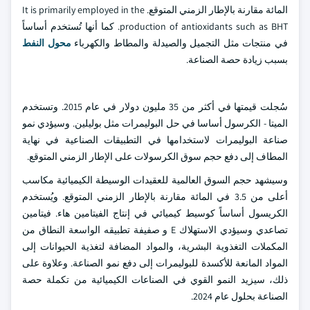
المائة مقارنة بالإطار الزمني المتوقع. It is primarily employed in the
production of antioxidants such as BHT. كما أنها تُستخدم أساساً
في منتجات مثل التجميل والصيدلة والمطاط والكهرباء
محول النفط
بسبب زيادة حصة الصناعة.
سُجلت قيمتها في أكثر من 35 مليون دولار في عام 2015. وتستخدم
الميتا - الكرسول أساسا في حل البوليمرات مثل بوليلين. وسيؤدي نمو
صناعة البوليمرات لاستخدامها في التطبيقات الصناعية في نهاية
المطاف إلى دفع حجم سوق الكرسولات على الإطار الزمني المتوقع.
وسيشهد حجم السوق العالمية للعقيدات الوسيطة الكيميائية مكاسب
أعلى من 3.5 في المائة مقارنة بالإطار الزمني المتوقع. ويُستخدم
الكريسول أساساً كوسيط كيميائي في إنتاج الفيتامين هاء. فيتامين
تصاعدي وسيؤدي الاستهلاك E و صفيفة تطبيقه الواسعة النطاق من
المكملات التغذوية البشرية، والمواد المضافة لتغذية الحيوانات إلى
المواد المانعة للأكسدة للبوليمرات إلى دفع نمو الصناعة. وعلاوة على
ذلك، سيزيد النمو القوي في الصناعات الكيميائية من تكملة حصة
الصناعة بحلول عام 2024.