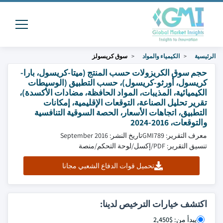
الرئيسية
الكيمياء والمواد
سوق كريسولز
حجم سوق الكريزولات حسب المنتج (ميتا-كريسول، بارا-
كريسول، أورثو-كريسول)، حسب التطبيق (الوسيطات
الكيميائية، المذيبات، المواد الحافظة، مضادات الأكسدة)،
تقرير تحليل الصناعة، التوقعات الإقليمية، إمكانات
التطبيق، اتجاهات الأسعار، الحصة السوقية التنافسية
والتوقعات، 2016-2024
معرف التقرير: GMI789
تاريخ النشر: September 2016
تنسيق التقرير: PDF/إكسل/لوحة التحكم/منصة
تحميل قوات الدفاع الشعبي مجانا
اكتشف خيارات الترخيص لدينا:
يبدأ من: $2,450