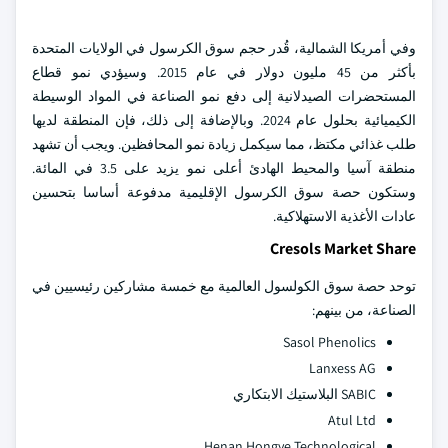
وفي أمريكا الشمالية، قُدر حجم سوق الكرسول في الولايات المتحدة
بأكثر من 45 مليون دولار في عام 2015. وسيؤدي نمو قطاع
المستحضرات الصيدلانية إلى دفع نمو الصناعة في المواد الوسيطة
الكيميائية بحلول عام 2024. وبالإضافة إلى ذلك، فإن المنطقة لديها
طلب غذائي مكتظ، مما سيكمل زيادة نمو المحافظين. ويجب أن تشهد
منطقة آسيا والمحيط الهادئ أعلى نمو يزيد على 3.5 في المائة.
وستكون حصة سوق الكرسول الإقليمية مدفوعة أساسا بتحسين
عادات الأغذية الاستهلاكية.
Cresols Market Share
توحد حصة سوق الكولسول العالمية مع خمسة مشاركين رئيسيين في
الصناعة، من بينهم:
Sasol Phenolics
Lanxess AG
SABIC البلاستيك الابتكاري
Atul Ltd
Henan Hongye Technological