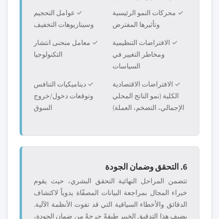
✓ محركات النمو الرئيسية
✓ عوامل التحجيم
وتأثيرها المفترض
وسيناريوهات التخفيف
✓ الافتراضات التنظيمية
✓ معامل منحنى انتشار
ومخاطر التغيير في
التكنولوجيا
السياسات
✓ الافتراضات الاقتصادية
✓ ديناميكيات التنافس
الكلية (نمو الناتج المحلي
وتوقعات دخول/خروج
الإجمالي، التضخم، العملة)
السوق
6. التحقق وضمان الجودة
تتضمن المراحل النهائية التحقق البشري، حيث يقوم
خبراء المجال بمراجعة البيانات المصفّاة يدوياً لاكتشاف
الدقائق والأخطاء السياقية التي قد تفوت الأنظمة الآلية.
يضيف هذا التدقيق الخبير طبقةً حرجةً من ضمان الجودة،