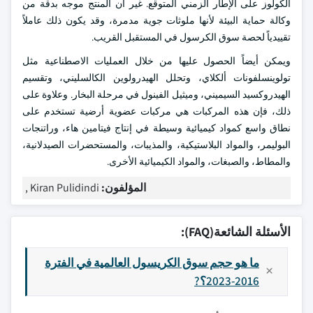
الكولوز على الإطار الزمني المتوقع. غير أن المنتج موجه بدقة من
وكالة حماية البيئة لأنها ملوثات جوية مدمرة، وقد يكون ذلك عاملاً
تقييدياً لحصة سوق الكرسول في المستقبل القريب.
ويمكن أيضاً الحصول عليها من خلال العمليات الاصطناعية مثل
تولوينسلفونات ألكلاي، وتحلل الهيدرولوين الكالسليني، وتقسيم
الهيدروكسيد السيميني، وميثيل الفينول في مرحلة البخار. وعلاوة على
ذلك، فإن هذه المركبات هي مركبات عضوية أرضية تستخدم على
نطاق واسع كمواد كيميائية وسيطة في إنتاج فيتامين هاء، وراتنجات
البوليمر، والمواد البلاستيكية، والمذيبات، والمستحضرات الصيدلانية،
والمطاط، والصبغات، والمواد الكيميائية الأخرى.
المؤلفون:
Kiran Pulidindi ,
الأسئلة الشائعة(FAQ):
ما هو حجم سوق الكريسول العالمية في الفترة
2016-2023؟?