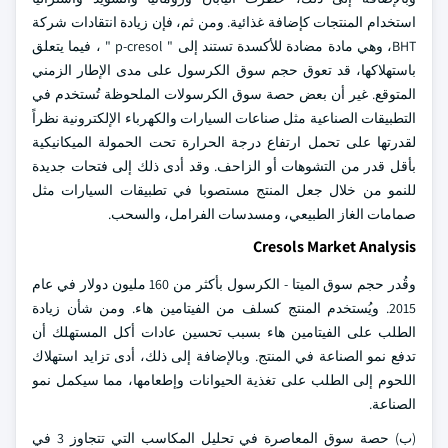
استخدام المنتجات كإضافة غذائية. ومن ثم، فإن زيادة انتقادات شركة
BHT، وهي مادة مضادة للأكسدة تستند إلى " p-cresol " ، فيما يتعلق
باستهلاكها، قد تعوق حجم سوق الكرسول على مدى الإطار الزمني
المتوقع. غير أن بعض حصة سوق الكرسولات الملحوظة تُستخدم في
التطبيقات الصناعية مثل صناعات السيارات والكهرباء الإلكترونية نظراً
لقدرتها على تحمل ارتفاع درجة الحرارة تحت الحمولة الميكانيكية
بأقل قدر من التشوهات أو الزاحف. وقد أدى ذلك إلى فتحات جديدة
للنمو من خلال جعل المنتج مستصوبا في تطبيقات السيارات مثل
صمامات الغاز الطبيعي، ومسدسات الفرامل، والسحب.
Cresols Market Analysis
وقُدر حجم سوق الميتا - الكرسول بأكثر من 160 مليون دولار في عام
2015. ويُستخدم المنتج كسلف من الفيتامين هاء. ومن شأن زيادة
الطلب على الفيتامين هاء بسبب تحسين عادات أكل المستهلك أن
تدفع نمو الصناعة في المنتج. وبالإضافة إلى ذلك، أدى تزايد استهلاك
اللحوم إلى الطلب على تغذية الحيوانات وإطعامها، مما سيكمل نمو
الصناعة.
(ب) حصة سوق المعاصرة في تحليل المكاسب التي تتجاوز 3 في