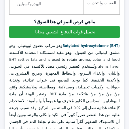
العقبات والتحديات
الهيدروكسيلين
ما هي فرص النمو في هذا السوق؟
تحميل قوات الدفاع الشعبي مجانا
Butylated hydroxytoluene (BHT)
وهو مركب عضوي ليوبفيلي، وهو
مشتق كيميائي من الفينول، وهو مفيد لممتلكاته المضادة للأكسدة.
BHT settles fats and is used to retain aroma, color and food
items flavor. ويُستخدم كعنصر رئيسي مضاد للأكسدة في الحبوب،
واللبان، والغذاء السريع، والبطاطا المجهزة، ومزيج المشروبات،
والأغذية الخفيفة. كما يوجد المجمع في عبوات غذائية، وتغذية
حيوانات، وكميات تجميلية، وصيدلانية، ومطاطية، وبلاستيكية. وتُنتَج
مِنْ مِنْ مِنْ مِنْ مَنْتَجْعَة مِنْ مادة BHT. وتعتبر الهيئة أن مادة
البيوتادايين السداسي الكلور مُعترف بها عموماً بأنها مأمونة للاستخدام
كإضافة غذائية تصل إلى 0.02 في المائة من التركيز. وقد تسبب جرعة
عالية من هذا العنصر ضرراً كبيراً في الكبد والكلى والرئة. وتبين أيضاً
أن للاستهلاك الشفهي آثاراً سمية على نظام تجلط الدم في الجسم.
وبالإضافة إلى ذلك، حظرت اليابان ورومانيا والسويد وأستراليا