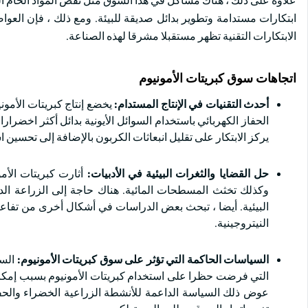
علاوة على ذلك ، هناك مشاكل في هذا السوق مثل نقص المواد الخام الن
ابتكارات مستدامة وتطوير بدائل صديقة للبيئة. ومع ذلك ، فإن العو
الابتكارات التقنية تظهر مستقبلا مشرقا لهذه الصناعة.
اتجاهات سوق كبريتات الأمونيوم
أحدث التقنيات في الإنتاج المستدام:
يخضع إنتاج كبريتات الأموني
يركز الابتكار على تقليل انبعاثات الكربون بالإضافة إلى تحسين
حل القضايا والثغرات البيئية في الأدبيات:
أثارت كبريتات الأم
وكذلك تخثث المسطحات المائية. هناك حاجة إلى الزراعة الدقي
البيئية. أيضا ، تبحث بعض الدراسات في أشكال أخرى من تفاعلات 
النيتروجينية.
السياسات الحاكمة التي تؤثر على سوق كبريتات الأمونيوم:
السي
التي فرضت حظرا على استخدام كبريتات الأمونيوم بسبب إمكاني
عوض ذلك السياسة الداعمة للأنشطة الزراعية الخضراء والحفاظ