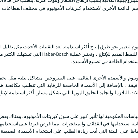
يتروجينية الكافية بسبب ارتفاع الأسعار وتلوث التربة. يتطلب حل هذه ال
اصم الدائمة الأخرى لاستخدام كبريتات الأمونيوم في مختلف القطاعات 
وم لتغيير نحو طرق إنتاج أكثر استدامة. تعد التقنيات الأحدث مثل تقليل ا
الحفاز الكهربائي باستخدام السوائل الأيونية بدائل أكثر اخضرارا للنمط القديم للإنتاج ، وتعتبر عملي
 استخدام الطاقة في تصنيع الأسمدة.
ونيوم والأسمدة الأخرى القائمة على النيتروجين مشاكل بيئية مثل تحم
قة ، بالإضافة إلى الأسمدة الخاضعة للرقابة التي تتطلب مكافحة هذه
البلازما والجليد لتخليق اليوريا التي تشكل مسارا أكثر استدامة لإنتا
اسات الحكومية لها تأثير كبير على سوق كبريتات الأمونيوم. وهناك بع
ة استخدامها في القذائف والمتفجرات، مما فرض قيودا على استخدامها 
 على البيئة التي أدت زيادة الطلب على استخدام الأسمدة الصديقة لل