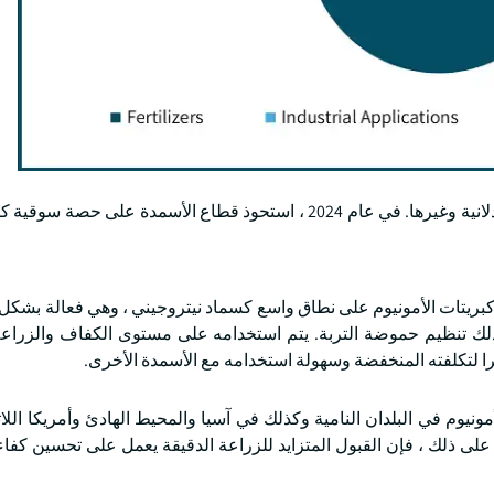
بناء على التطبيق ، ينقسم السوق إلى أسمدة وتطبيقات صناعية وصيدلانية وغيرها. في عام 2024 ، استحوذ قطاع الأس
كبريتات الأمونيوم على نطاق واسع كسماد نيتروجيني ، وهي فعالة بشك
ذلك تنظيم حموضة التربة. يتم استخدامه على مستوى الكفاف والزراعة 
ا لتكلفته المنخفضة وسهولة استخدامه مع الأسمدة الأخرى.
ونيوم في البلدان النامية وكذلك في آسيا والمحيط الهادئ وأمريكا اللاتي
على ذلك ، فإن القبول المتزايد للزراعة الدقيقة يعمل على تحسين كفاء