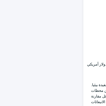
عي وإنتاج منتجات ثانوية. حقق قطاع إنتاج المنتجات الثانوية إيرادات قدرها 2.4 مليار دولار أمريكي
نفايات المفيدة بيئيا.
 من محطات
إنتاج أقل مقارنة
لانبعاثات