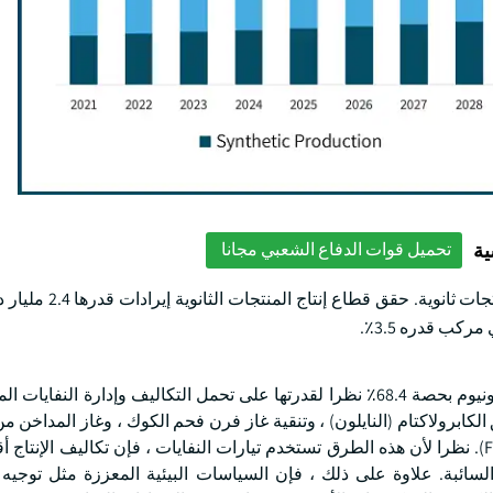
ية
تحميل قوات الدفاع الشعبي مجانا
بناء على طريقة الإنتاج ، ينقسم السوق إلى إنتاج اصطنا
تستحوذ طريقة إنتاج المنتجات الثانوية على سوق كبريتات الأمونيوم بحصة 68.4٪ نظرا لقدرتها على تحمل التكاليف وإدارة ال
الكابرولاكتام (النايلون) ، وتنقية غاز فرن فحم الكوك ، وغاز المداخن
توليد الطاقة التي تعمل بالفحم المنظف بحثا عن الكبريت (FGD). نظرا لأن هذه الطرق تستخدم تيارات النفايات ، فإن تكاليف ال
لسائبة. علاوة على ذلك ، فإن السياسات البيئية المعززة مثل توجيه ا