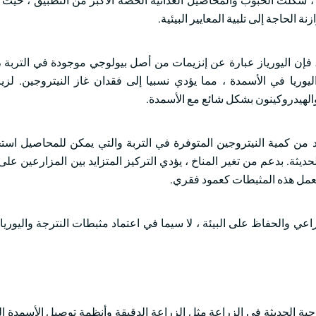
 ، شكلت الحبوب والمحاصيل الغذائية الحصة الأكبر من التطبيق ، حيث 
الحاجة إلى تلبية المعايير البيئية.
قا لمجلة صادرة عن المكتبة العامة للعلوم (PLoS) في عام 2021 ، فإن اليورياز عبارة عن إنزيمات من أصل بيولوجي موجودة في 
ليوريا في الأسمدة ، مما يؤدي نسبيا إلى فقدان غاز النيتروجين. لزيا
 من كمية النيتروجين المتوفرة في التربة والتي يمكن للمحاصيل استخ
الحديثة. بدعم من تغير المناخ ، يؤدي التركيز المتزايد بين المزارعين ع
تعمل هذه المثبطات كعمود فقري.
راعي والحفاظ على البيئة ، لا سيما في اعتماد مثبطات النترجة واليوريا
جية الحديثة في الزراعة مثل الزراعة الدقيقة وأنظمة توصيل الأسمدة ا