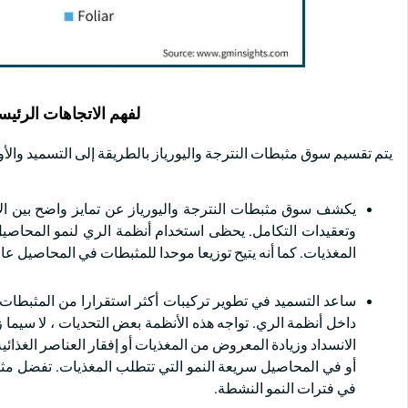
لفهم الاتجاهات الرئيس
يتم تقسيم سوق مثبطات النترجة واليورياز بالطريقة إلى التسميد والأوراق. شكل التسميد 59.5٪ 
يكشف سوق مثبطات النترجة واليورياز عن تمايز واضح بين الات
وتعقيدات التكامل. يحظى استخدام أنظمة الري لنمو المحاصيل 
المغذيات. كما أنه يتيح توزيعا موحدا للمثبطات في المحاصيل عال
ساعد التسميد في تطوير تركيبات أكثر استقرارا من المثبطات ا
داخل أنظمة الري. تواجه هذه الأنظمة بعض التحديات ، لا سيما ز
الانسداد وزيادة المعروض من المغذيات أو إفقار العناصر الغذائي
أو في المحاصيل سريعة النمو التي تتطلب المغذيات. تفضل مثبط
في فترات النمو النشطة.