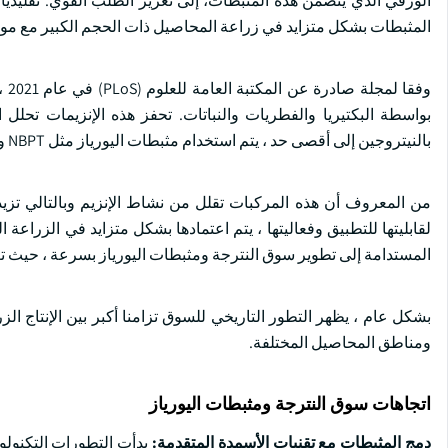
الورقي الذي يتضمن هذه المثبطات، إلى تعزيز الطلب القوي. تقليديا
المثبطات بشكل متزايد في زراعة المحاصيل ذات الحجم الكبير مع موازنة 
وف
بواسطة البكتيريا والفطريات والنباتات. تحفز هذه الإنزيمات تحلل ا
بالنيتروجين إلى أقصى حد ، يتم استخدام مثبطات اليورياز مثل NBPT والهيدروكينون بشكل شائع مع الأسمدة.
من المعروف أن هذه المركبات تقلل من نشاط الإنزيم وبالتالي تزيد
لقابليتها للتطبيق وفعاليتها ، يتم اعتمادها بشكل متزايد في الزراعة 
المستدامة إلى تطوير سوق النترجة ومثبطات اليورياز بسرعة ، حيث 
بشكل عام ، يظهر التطور التاريخي للسوق تزامنا أكبر بين الإنتاج الز
ومناطق المحاصيل المختلفة.
اتجاهات سوق النترجة ومثبطات اليورياز
دمج المثبطات مع تقنيات الأسمدة المتقدمة:
بدأت التطورات التكنولو