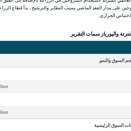
مي المتزايد لاستخدام النيتروجين في الزراعة بالإضافة إلى القلق ال
تروجين على مدار العقد الماضي بسبب التطاير والترشيح ، بدأ قطاع الزرا
لاحتباس الحراري.
رتة واليورياز سمات التقرير
م السوق والنمو
llion
llion
ات السوق الرئيسية