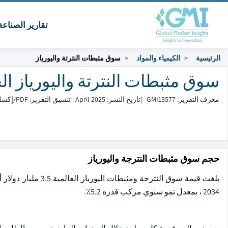
تقارير الصناع
الرئيسية
الكيمياء والمواد
سوق مثبطات النترتة واليورياز
سوق مثبطات النترتة واليورياز الحجم وال
معرف التقرير: GMI13577
|
تاريخ النشر: April 2025
|
تنسيق التقرير: PDF/إكسل/لوحة التحكم/منصة
حجم سوق مثبطات النترجة واليورياز
2034 ، بمعدل نمو سنوي مركب قدره 5.2٪.