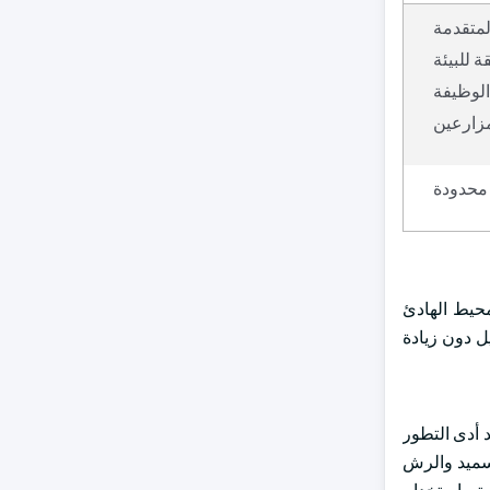
لمتقدمة
 للبيئة
الوظيفة
مزارعين
 محدودة
محيط الهادئ
ل دون زيادة
د أدى التطور
تسميد والرش