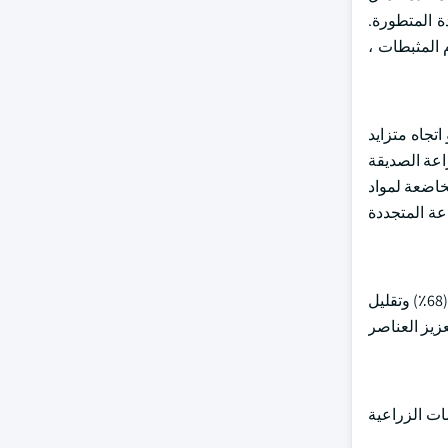
ة المتطورة.
 المثبطات ،
اتجاه متزايد
اعة الصديقة
خاضعة لمواد
عة المتجددة
وفقا للبيانات الصادرة عن Statista في عام 2024 ، فإن التنفيذ المتزايد لأساليب الزراعة المستدامة على مستوى العالم ، مثل تناوب المحاصيل (68٪) وتقليل
وتعزيز العناصر
 تحول الممارسات الزراعية