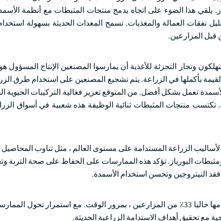
ز. يلقي هذا الضوء على اتجاه يدمج منتجات المثبطات مع أنظمة الأسمد
يل نفقات العمالة والمغذيات. تسمح المعدات الحديثة بسهولة استخدام
ن قبل المزارعين.
تهلكون وتجار التجزئة للأغذية أن يمارسوا المصنعين الإنتاج المسؤول هو 
يمة بأكملها في الزراعة. يتم تشجيع المصنعين على استخدام طرق الزر
أسمدة تعمل بشكل أفضل. من المتوقع تعزيز فعالية التركيبات الحيوية ال
. تكتسب منتجات المثبطات ثنائية الوظيفة هذه شعبية في أسواق الزرا
مو سوق النترجة ومثبطات اليورياز. تؤكد هذه الممارسات على الحفاظ على صحة التربة 
 فقد النيتروجين وتحسن استخدام الأسمدة.
من المتوقع أن يؤدي الوعي إلى اعتماد محاصيل الغطاء ، التي يستخدمها حاليا 33٪ من المزارعين ، بمرور الوقت. مع استمرار
جية مع تحقيق أهداف الاستدامة الزراعية الحديثة.