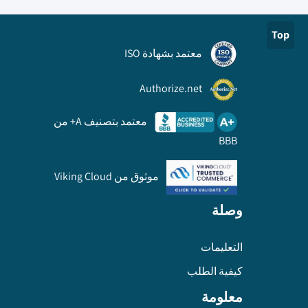
Top
معتمد بشهادة ISO
Authorize.net
معتمد بتصنيف A+ من
BBB
موثوق من Viking Cloud
وصلة
التعليمات
كيفية الطلب
معلومة