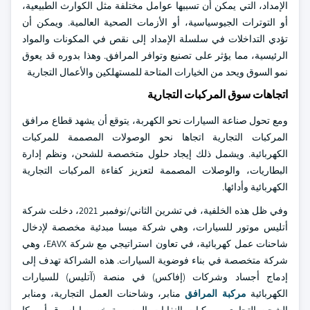
الإمداد، التي يمكن أن تسببها عوامل مختلفة مثل الكوارث الطبيعية،
أو التوترات الجيوسياسية، أو الأزمات الصحية العالمية. ويمكن أن
تؤدي التداخلات في سلسلة الإمداد إلى نقص في المكونات والمواد
الرئيسية، مما يؤثر على تصنيع وتوافر المرافق. وهذا بدوره قد يعوق
نمو السوق ويحد من الخيارات المتاحة للمستهلكين والأعمال التجارية
اتجاهات سوق المركبات التجارية
ومع تحول صناعة السيارات نحو الكهربة، يتوقع أن يشهد قطاع مرافق
المركبات التجارية اتجاها نحو الوصولات المصممة للمركبات
الكهربائية. ويشمل ذلك إيجاد حلول متخصصة للشحن، ونظم إدارة
البطاريات، والوصلات المصممة لتعزيز كفاءة المركبات التجارية
الكهربائية وأدائها.
وفي ظل هذه الخلفية، في تشرين الثاني/نوفمبر 2021، دخلت شركة
أتليس موتور للسيارات، وهي شركة ميسا مبدئية مخصصة لإدخال
شاحنات عمل كهربائية، في تعاون استراتيجي مع شركة EAVX، وهي
شركة متخصصة في بناء فوضوية السيارات. هذه الشراكة تهدف إلى
إدماج أجساد وشركات (إفاكس) في منصة (آتليس) للسيارات
الكهربائية
مركبة المرافق
منابر، وشاحنات العمل التجارية، ومنابر