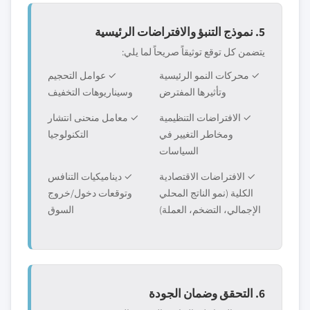
5. نموذج التنبؤ والافتراضات الرئيسية
يتضمن كل توقع توثيقاً صريحاً لما يلي:
✓ محركات النمو الرئيسية
✓ عوامل التحجيم
وتأثيرها المفترض
وسيناريوهات التخفيف
✓ الافتراضات التنظيمية
✓ معامل منحنى انتشار
ومخاطر التغيير في
التكنولوجيا
السياسات
✓ الافتراضات الاقتصادية
✓ ديناميكيات التنافس
الكلية (نمو الناتج المحلي
وتوقعات دخول/خروج
الإجمالي، التضخم، العملة)
السوق
6. التحقق وضمان الجودة