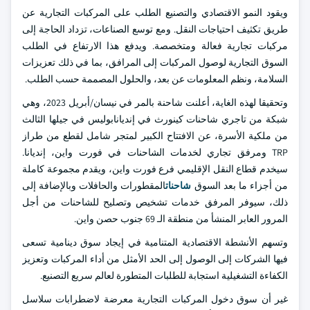
ويقود النمو الاقتصادي والتصنيع الطلب على المركبات التجارية عن
طريق تكثيف احتياجات النقل. ومع توسع الصناعات، تزداد الحاجة إلى
مركبات تجارية فعالة ومتخصصة. ويدفع هذا الارتفاع في الطلب
السوق التجارية لوصول المركبات إلى المرافق، بما في ذلك تعزيزات
السلامة، ونظم المعلومات عن بعد، والحلول المصممة حسب الطلب.
وتحقيقا لهذه الغاية، أعلنت شاحنة بالمر في نيسان/أبريل 2023، وهي
شبكة من تاجري شاحنات كينورث في إنديانابوليس في جيلها الثالث
من ملكية الأسرة، عن الافتتاح الكبير لمتجر شامل لقطع من طراز
TRP ومرفق تجاري لخدمات الشاحنات في فورت واين، إنديانا.
سيخدم قطاع النقل الإقليمي فرع فورت واين، ويقدم مجموعة كاملة
من أجزاء ما بعد السوق
شاحنات
المقطورات والحافلات وبالإضافة إلى
ذلك، سيوفر المرفق خدمات تشخيص وتصليح للشاحنات من أجل
المرور العابر المنشأ من منطقة الـ 69 جنوب حصن واين.
وتسهم الأنشطة الاقتصادية المتنامية في إيجاد سوق دينامية تسعى
فيها الشركات إلى الوصول إلى الحد الأمثل من أداء المركبات وتعزيز
الكفاءة التشغيلية استجابة للطلبات المتطورة لعالم سريع التصنيع.
غير أن سوق دخول المركبات التجارية معرضة لاضطرابات سلاسل