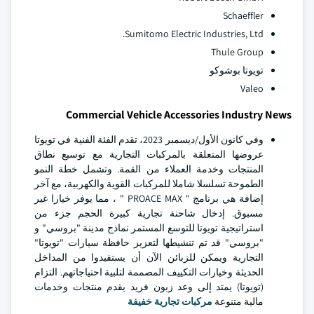
Schaeffler
Sumitomo Electric Industries, Ltd.
Thule Group
تويوتا بوشوكو
Valeo
Commercial Vehicle Accessories Industry News
وفي كانون الأول/ديسمبر 2023، تقدم الفئة الفنية في تويوتا
عروضها المتعلقة بالمركبات التجارية مع توسيع نطاق
المنتجات وخدمة العملاء من القمة. وتشمل خطة النمو
الطموحة تسلسلا شاملا للمركبات القوية والكهربية، مع آخر
إضافة هي برنامج " PROACE MAX " ، مما يوفر خيارا غير
مسبوق. إدخال شاحنة تجارية كبيرة الحجم جزء من
استراتيجية تويوتا للتوسع المستمر
نماذج مدينة "بروسي" و
"بروسي" قد تم تنشيطها لتعزيز حافظة سيارات "تويوتا"
التجارية ويمكن للزبائن الآن أن يستفيدوا من المداخل
الحديثة وخيارات التكييف المصممة لتلبية احتياجاتهم. التزام
(تويوتا) يمتد إلى وعد زبون فريد يقدم منتجات وخدمات
مالية متنوعة
مركبات تجارية خفيفة