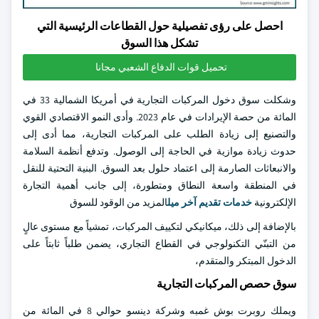
احصل على رؤى تفصيلية حول القطاعات الرئيسية التي
تشكل هذا السوق
تحميل قوات الدفاع الشعبي مجانا
وشكلت سوق دخول المركبات التجارية في أمريكا الشمالية 33 في
المائة من حصة الإيرادات في عام 2023. وأدى النمو الاقتصادي القوي
والتصنيع إلى زيادة الطلب على المركبات التجارية، مما أدى إلى
حدوث زيادة موازية في الحاجة إلى الوصول. وتدفع أنظمة السلامة
والانبعاثات الصارمة إلى اعتماد حلول بعد السوق. البنية التحتية للنقل
في المنطقة واسعة النطاق ومتطورة، إلى جانب أهمية التجارة
الإلكترونية
خدمات تقديم آخر ميل
المزيد من الوقود للسوق
بالإضافة إلى ذلك، ميكانيكي لتكييف المركبات، تمشياً مع مستوى عالٍ
من التبنّي التكنولوجي في القطاع التجاري، يضمن طلباً ثابتاً على
الدخول المبتكر والمتقدم،
سوق حصص المركبات التجارية
ويملك روبرت بوش غمبه وشركة دينسو حوالي 8 في المائة من