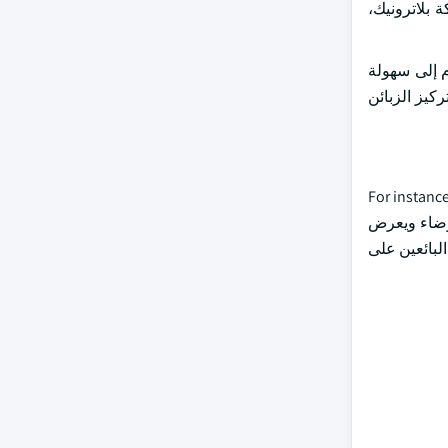
وشركة بلاترونيك،
 إلى سهولة
كيز الزبائن
اتها وزيادة قاعدة العملاء. For instance, Plantronics, Inc.
وضاء ويعرض
لبائعين على