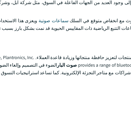
حلول عام 2026. ويُعزى نمو الصناعة إلى وجود العديد من الجهات الفاعلة في السوق، مثل شركة آبل، 
لوتوث مع انخفاض متوقع في السلك
سماعات صوتية
ويعزى هذا الاستخدام
اعات التتبع الرياضية ذات المقاييس الحيوية قد نمت بشكل بارز بسبب تر
وتركز الجهات الفاعلة في الصناعة على استراتيجيات جديدة لتنمية المنتجات لتعزيز حافظة منتج
provides a range of bluet
صوت البار
الضوء في التصميم وإلغاء الض
راكات مع متاجر التجزئة الإلكترونية. كما تساعد استراتيجيات التسوق ا