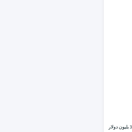
وفي عام 2019، احتلت سوق سماعات صوتية بلوتون في أمريكا الشمالية أكثر من 30 في المائة من حصة الإيرادات، ومن المتوقع أن تصل إلى 34 بليون دولار