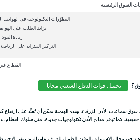
ات السوق الرئيسية
التطوّرات التكنولوجية في الهواتف ال
تزايد الطلب على الهواتف
زيادة القوة 
التركيز المتزايد على الرياضة 
القطاع غير
وق؟
تحميل قوات الدفاع الشعبي مجانا
ت الآذان على نحو 75 في المائة من حصة سوق سماعات الأذن الزرقاء. وهذه الهيمنة يمكن أن تُقيَّد على ا
قية. كما توفر مذابح الأذن تكنولوجيات جديدة، مثل سلوك العظام، وزي
نوعية في مجال الاستماع والوقت الطويل للعزف على الموسيقى الاحتيا