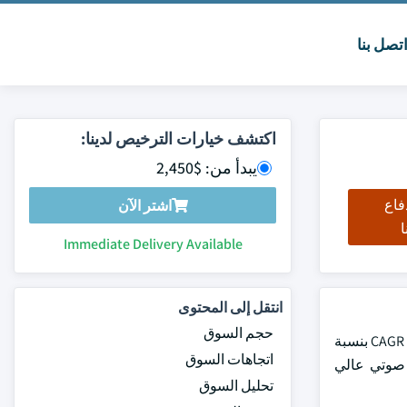
تصل بنا
اكتشف خيارات الترخيص لدينا:
يبدأ من: $2,450
فاع
اشتر الآن
ا
Immediate Delivery Available
انتقل إلى المحتوى
حجم السوق
وتجاوز حجمها 60 بليون دولار من دولارات الولايات المتحدة في عام 2019، ومن المنتظر أن ينمو في برنامج CAGR بنسبة
اتجاهات السوق
ت صوت صوتي عالي
تحليل السوق