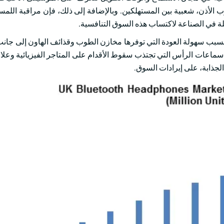
 الأذن، شعبية بين المستهلكين. وبالإضافة إلى ذلك، فإن مراقبة اللمس
علة في الصناعة لاكتساب هذه السوق التنافسية.
ن المتوقع أن يشهد الجزء غير المباشر نموا مطردا خلال عام 2026 بسبب سهولة العودة التي توفرها مخازن الطوب وقذائف الها
ي سماعات الرأس التي تجتذب سقوط الأقدام على المتاجر الفيزيائية وعلا
الجذابة، على إيرادات السوق.