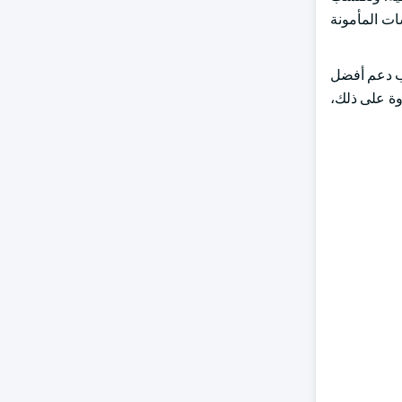
ات المأمونة
ون إلى جانب دعم أفضل
وة على ذلك،