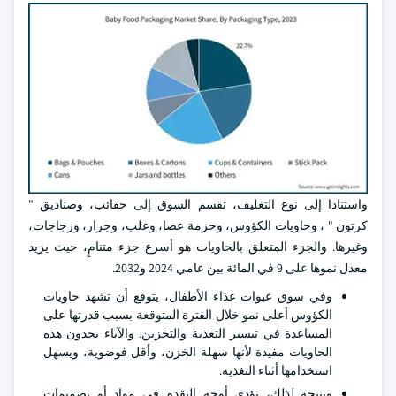
واستنادا إلى نوع التغليف، تقسم السوق إلى حقائب، وصناديق "
كرتون " ، وحاويات الكؤوس، وحزمة عصا، وعلب، وجرار، وزجاجات،
وغيرها. والجزء المتعلق بالحاويات هو أسرع جزء متنامٍ، حيث يزيد
معدل نموها على 9 في المائة بين عامي 2024 و2032.
وفي سوق عبوات غذاء الأطفال، يتوقع أن تشهد حاويات
الكؤوس أعلى نمو خلال الفترة المتوقعة بسبب قدرتها على
المساعدة في تيسير التغذية والتخزين. والآباء يجدون هذه
الحاويات مفيدة لأنها سهلة الخزن، وأقل فوضوية، ويسهل
استخدامها أثناء التغذية.
ونتيجة لذلك، تؤدي أوجه التقدم في مواد أو تصميمات