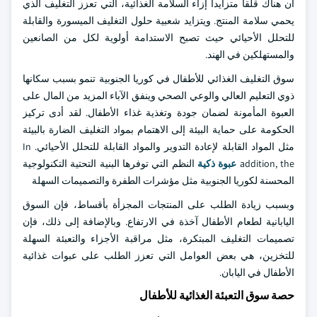
أن هناك قلقا متزايدا إزاء السلامة الغذائية، التي تعزز التغليف الذي
يحمي سلامة المنتج. ويتزايد شعبية حلول التغليف الميسورة والقابلة
للتحلل الأحيائي حيث تصبح الاستدامة أولوية لكل من الصانعين
والمستهلكين في الهند.
سوق التغليف الغذائي للأطفال في كوريا الجنوبية تنمو بسبب سكانها
ذوي التعليم العالي والوعي الصحي وينفق الآباء المزيد من المال على
العبوة المأمونة لضمان جودة وتغذية غذاء الأطفال. لقد أدى تركيز
الحكومة على حماية البيئة إلى الاهتمام بمواد التغليف الضارة بالبيئة
مثل المواد القابلة لإعادة التدوير والمواد القابلة للتحلل الأحيائي. In
addition, the
عبوة ذكية
النظم التي توفرها البنية التحتية التكنولوجية
المحسنة لكوريا الجنوبية مثل مؤشرات الطفرة والتصميمات السهلة
وبسبب زيادة الطلب على المنتجات المجزأة بأقساط، فإن السوق
اليابانية لطعام الأطفال آخذة في الارتفاع. وبالإضافة إلى ذلك، فإن
تصميمات التغليف المبتكرة، مثل مراقبة الأجزاء والتعبئة السهلة
للتخزين، هي بعض العوامل التي تعزز الطلب على عبوات غذائية
الأطفال في اليابان.
حصة سوق التعبئة الغذائية للأطفال