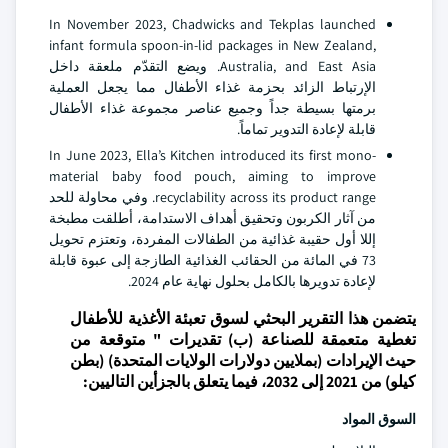
In November 2023, Chadwicks and Tekplas launched
infant formula spoon-in-lid packages in New Zealand,
Australia, and East Asia. ويضع التقدّم ملعقة داخل
الإرتباط الزائد بحزمة غذاء الأطفال مما يجعل العملية
برمتها بسيطة جداً وجميع عناصر مجموعة غذاء الأطفال
قابلة لإعادة التدوير تماماً.
In June 2023, Ella’s Kitchen introduced its first mono-
material baby food pouch, aiming to improve
recyclability across its product range. وفي محاولة للحد
من آثار الكربون وتحقيق أهداف الاستدامة، أطلقت مطبخة
إللا أول حقيبة غذائية من الطفالات المفردة، وتعتزم تحويل
73 في المائة من الحقائب الغذائية الطازجة إلى عبوة قابلة
لإعادة تدويرها بالكامل بحلول نهاية عام 2024.
يتضمن هذا التقرير البحثي لسوق تعبئة الأغذية للأطفال
تغطية متعمقة للصناعة (ب) تقديرات " متوقعة من
حيث الإيرادات (بملايين دولارات الولايات المتحدة) (بطن
كيلو) من 2021 إلى 2032، فيما يتعلق بالجزأين التاليين:
السوق
المواد