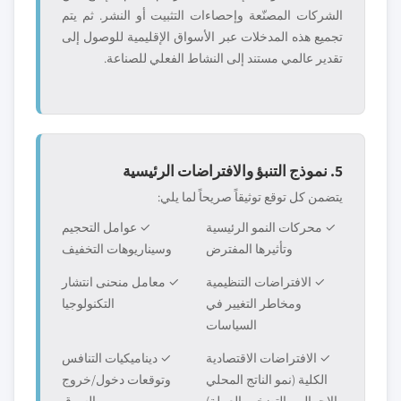
الشركات المصنّعة وإحصاءات التثبيت أو النشر. ثم يتم
تجميع هذه المدخلات عبر الأسواق الإقليمية للوصول إلى
تقدير عالمي مستند إلى النشاط الفعلي للصناعة.
5. نموذج التنبؤ والافتراضات الرئيسية
يتضمن كل توقع توثيقاً صريحاً لما يلي:
✓ محركات النمو الرئيسية
✓ عوامل التحجيم
وتأثيرها المفترض
وسيناريوهات التخفيف
✓ الافتراضات التنظيمية
✓ معامل منحنى انتشار
ومخاطر التغيير في
التكنولوجيا
السياسات
✓ الافتراضات الاقتصادية
✓ ديناميكيات التنافس
الكلية (نمو الناتج المحلي
وتوقعات دخول/خروج