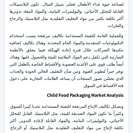
لصناعة عبوة غذاء الأطفال. فعلى سبيل المثال، تكون البلاستيكات
القابلة للتحلل الأحيائي، والبوليمرات النباتية، والمواد المعاد تدويرها
أكثر تكلفة بكثير من مواد التغليف التقليدية مثل البلاستيك والزجاج
والفلزات.
وللعملية العامة للتعبئة المستدامة تكاليف مرتفعة بسبب استخدام
التكنولوجيات المتقدمة والمواد الخام المحددة. وهناك تكاليف إضافية
تتكبدها الشركات خلال فترة إعادة الهيكلة فيما يتعلق بالأنظمة
الصارمة التي تكفل دعم المواد الملائمة للبيئة والحصول عليها. وهناك
أيضاً طلب قوي على الأغذية العضوية والأقساط الخاصة بالطفل التي
توفر حيزاً لتطوير العبوة. ومن شأن التغليف العالي الجودة والجذاب
الذي يحسّن تصور المنتجات أن يساعد العلامات التجارية على دخول
فئة الأقساط في السوق.
Child Food Packaging Market Analysis
وتشكل تكاليف الإنتاج المرتفعة للتعبئة المستدامة تحديا كبيرا للسوق.
وكثيراً ما تكون المواد الصديقة للبيئة، مثل البلاستيك القابل للتحلل
الأحيائي، والبوليمرات النباتية، والمواد القابلة لإعادة التدوير، أكثر
تكلفة لإنتاج من مواد التغليف التقليدية مثل البلاستيك أو الزجاج.