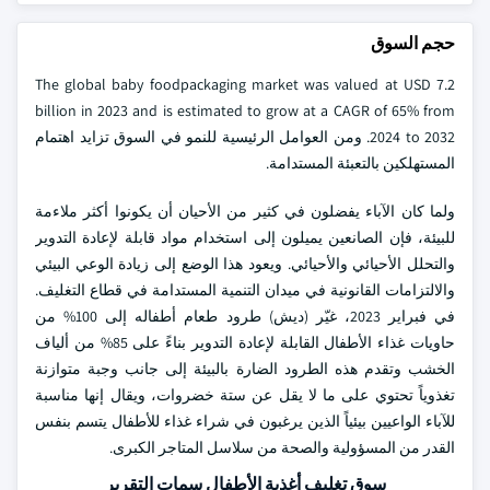
حجم السوق
The global baby foodpackaging market was valued at USD 7.2
billion in 2023 and is estimated to grow at a CAGR of 65% from
2024 to 2032. ومن العوامل الرئيسية للنمو في السوق تزايد اهتمام
المستهلكين بالتعبئة المستدامة.
ولما كان الآباء يفضلون في كثير من الأحيان أن يكونوا أكثر ملاءمة
للبيئة، فإن الصانعين يميلون إلى استخدام مواد قابلة لإعادة التدوير
والتحلل الأحيائي والأحيائي. ويعود هذا الوضع إلى زيادة الوعي البيئي
والالتزامات القانونية في ميدان التنمية المستدامة في قطاع التغليف.
في فبراير 2023، غيّر (ديش) طرود طعام أطفاله إلى 100% من
حاويات غذاء الأطفال القابلة لإعادة التدوير بناءً على 85% من ألياف
الخشب وتقدم هذه الطرود الضارة بالبيئة إلى جانب وجبة متوازنة
تغذوياً تحتوي على ما لا يقل عن ستة خضروات، ويقال إنها مناسبة
للآباء الواعيين بيئياً الذين يرغبون في شراء غذاء للأطفال يتسم بنفس
القدر من المسؤولية والصحة من سلاسل المتاجر الكبرى.
سوق تغليف أغذية الأطفال سمات التقرير