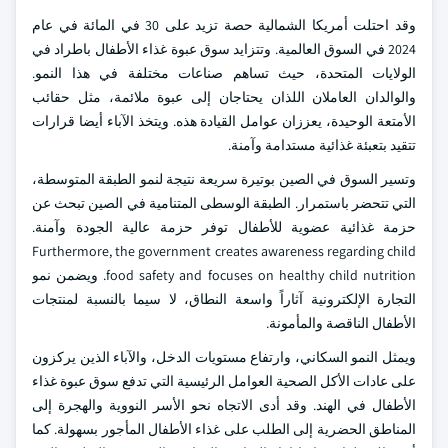
وقد احتلت أمريكا الشمالية حصة تزيد على 30 في المائة في عام
2024 في السوق العالمية. وتتزايد سوق عبوة غذاء الأطفال باطراد في
الولايات المتحدة، حيث تساهم صناعات مختلفة في هذا النمو.
والوالدان العاملان اللذان يحتاجان إلى عبوة ملائمة، مثل حقائب
الأمتعة الوحيدة، يعززان عوامل القيادة هذه. ويتخذ الآباء أيضا قرارات
تتقيد بتعبئة غذائية مستدامة وآمنة.
وتسير السوق في الصين بوتيرة سريعة نتيجة لنمو الطبقة المتوسطة،
التي تتحضر باستمرار. الطبقة الوسطى المتنامية في الصين تبحث عن
حزمة غذائية عضوية للأطفال توفر حزمة عالية الجودة وآمنة.
Furthermore, the government creates awareness regarding child
food safety and focuses on healthy child nutrition. ويضمن نمو
التجارة الإلكترونية آثاراً واسعة النطاق، لا سيما بالنسبة لمنتجات
الأطفال الناقصة والمأمونة.
ويمثل النمو السكاني، وارتفاع مستويات الدخل، والآباء الذين يركزون
على عادات الأكل الصحية العوامل الرئيسية التي تدفع سوق عبوة غذاء
الأطفال في الهند. وقد أدى الاتجاه نحو الأسر النووية والهجرة إلى
المناطق الحضرية إلى الطلب على غذاء الأطفال المأجور بسهولة. كما