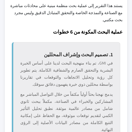
يستند هذا التقرير إلى عملية بحث منظمة مبنية على محادثات مباشرة
مع الصناعة والنمذجة الخاصة والتحقق المتبادل الدقيق وليس مجرد
بحث مكتبي.
عملية البحث المكونة من 6 خطوات
1. تصميم البحث وإشراف المحللين
في GMI، تم بناء منهجية البحث لدينا على أساس الخبرة
البشرية والتحقق الصارم والشفافية الكاملة. يتم تطوير
كل رؤية وتحليل الاتجاهات والتوقعات في تقاريرنا
بواسطة محللين ذوي خبرة يفهمون دقائق سوقك.
يدمج نهجنا بحثاً أولياً مكثفاً من خلال التواصل المباشر مع
المشاركين والخبراء في الصناعة، مكملاً ببحث ثانوي
شامل من مصادر عالمية موثقة. نطبق تحليل التأثير
الكمي لتقديم توقعات موثوقة، مع الحفاظ على إمكانية
التتبع الكاملة من مصادر البيانات الأصلية إلى الرؤى
النهائية.