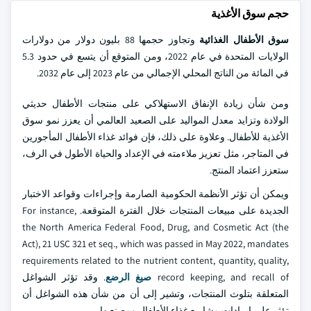
حجم سوق الأغذية
سوق الأطفال الغذائية
وتجاوز حجمها 88 بليون دولار من دولارات
الولايات المتحدة في عام 2022، ومن المتوقع أن يتسع في حدود 5.3
في المائة من الناتج المحلي الإجمالي من عام 2023 إلى عام 2032.
ومن شأن زيادة الإنفاق الاستهلاكي على منتجات الأطفال حديثي
الولادة وتزايد معدل المواليد على الصعيد العالمي أن يعزز نمو سوق
الأغذية للأطفال. وعلاوة على ذلك، فإن فوائد غذاء الأطفال المأجورين
في المتاجر، مثل تعزيز ملاءمته في الإعداد والحياة الأطول في الرف،
ستعزز اعتماد المنتج.
ويمكن أن تؤثر الأنظمة الحكومية الصارمة وإجراءات وقواعد الاختبار
الجديدة على مبيعات المنتجات خلال الفترة المتوقعة. For instance,
the North America Federal Food, Drug, and Cosmetic Act (the
Act), 21 USC 321 et seq., which was passed in May 2022, mandates
requirements related to the nutrient content, quantity, quality,
record keeping, and recall of
صيغ الرضع
. وقد تؤثر الشواغل
المتعلقة بتلوث المنتجات، وتشير إلى أن من شأن هذه الشواغل أن
تؤثر على إيرادات مشاريع غذاء الأطفال ومصنعيها.