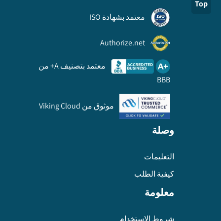
Top
معتمد بشهادة ISO
Authorize.net
معتمد بتصنيف A+ من
BBB
موثوق من Viking Cloud
وصلة
التعليمات
كيفية الطلب
معلومة
شروط الاستخدام