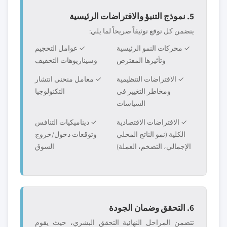
5. نموذج التنبؤ والافتراضات الرئيسية
يتضمن كل توقع توثيقاً صريحاً لما يلي:
✓ محركات النمو الرئيسية
✓ عوامل التحجيم
وتأثيرها المفترض
وسيناريوهات التخفيف
✓ الافتراضات التنظيمية
✓ معامل منحنى انتشار
ومخاطر التغيير في
التكنولوجيا
السياسات
✓ الافتراضات الاقتصادية
✓ ديناميكيات التنافس
الكلية (نمو الناتج المحلي
وتوقعات دخول/خروج
الإجمالي، التضخم، العملة)
السوق
6. التحقق وضمان الجودة
تتضمن المراحل النهائية التحقق البشري، حيث يقوم