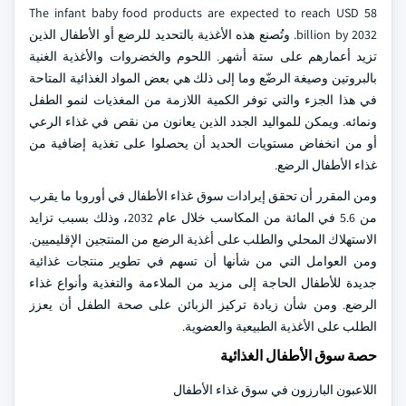
The infant baby food products are expected to reach USD 58
billion by 2032. وتُصنع هذه الأغذية بالتحديد للرضع أو الأطفال الذين
تزيد أعمارهم على ستة أشهر. اللحوم والخضروات والأغذية الغنية
بالبروتين وصيغة الرضّع وما إلى ذلك هي بعض المواد الغذائية المتاحة
في هذا الجزء والتي توفر الكمية اللازمة من المغذيات لنمو الطفل
ونمائه. ويمكن للمواليد الجدد الذين يعانون من نقص في غذاء الرعي
أو من انخفاض مستويات الحديد أن يحصلوا على تغذية إضافية من
غذاء الأطفال الرضع.
ومن المقرر أن تحقق إيرادات سوق غذاء الأطفال في أوروبا ما يقرب
من 5.6 في المائة من المكاسب خلال عام 2032، وذلك بسبب تزايد
الاستهلاك المحلي والطلب على أغذية الرضع من المنتجين الإقليميين.
ومن العوامل التي من شأنها أن تسهم في تطوير منتجات غذائية
جديدة للأطفال الحاجة إلى مزيد من الملاءمة والتغذية وأنواع غذاء
الرضع. ومن شأن زيادة تركيز الزبائن على صحة الطفل أن يعزز
الطلب على الأغذية الطبيعية والعضوية.
حصة سوق الأطفال الغذائية
اللاعبون البارزون في سوق غذاء الأطفال