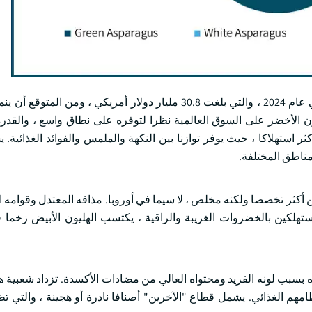
استحوذ قطاع الهليون الأخضر على 74.3٪ من حصة سوق الهليون في عام 2024 ، والتي بلغت 30.8 مليار دولار أمريكي
٪ من عام 2025 إلى عام 2034. يهيمن الهليون الأخضر على السوق العالمية نظرا لتوفره على نطاق واسع ،
استهلاكا ، حيث يوفر توازنا بين النكهة والملمس والفوائد الغذائية. يس
لمناطق المختلفة.
كين أكثر تخصصا ولكنه مخلص ، لا سيما في أوروبا. مذاقه المعتدل وقوامه
لمستهلكين بالخضروات الغريبة والراقية ، يكتسب الهليون الأبيض زخم
باه بسبب لونه الفريد ومحتواه العالي من مضادات الأكسدة. تزداد شعبية هذ
مهم الغذائي. يشمل قطاع "الآخرين" أصنافا نادرة أو هجينة ، والتي ت