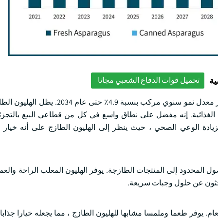
ية
تحميل قوات الدفاع الشعبي مجانا
سيستحوذ قطاع الهليون الطازج على 22.3 مليار دولار أمريكي ويظهر معدل نمو سنوي مرك
 الغذائية. إنه مفضل على نطاق واسع في كل من قطاعي البيع بالتجزئ
بزيادة الوعي الصحي ، حيث ينظر إلى الهليون الطازج على أنه خيار 
ل المحدود إلى المنتجات الطازجة. يوفر الهليون المعلب الراحة والعم
يبحثون عن حلول وجبات سريعة.
ام. يوفر طعما وملمسا مشابها للهليون الطازج ، مما يجعله خيارا جذابا