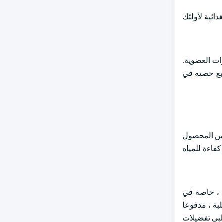
ائية لأولئك
ات العضوية.
سيع حصته في
سين المحصول
فاءة للمياه
ة ، خاصة في
بة ، مدفوعا
يلبي تفضيلات