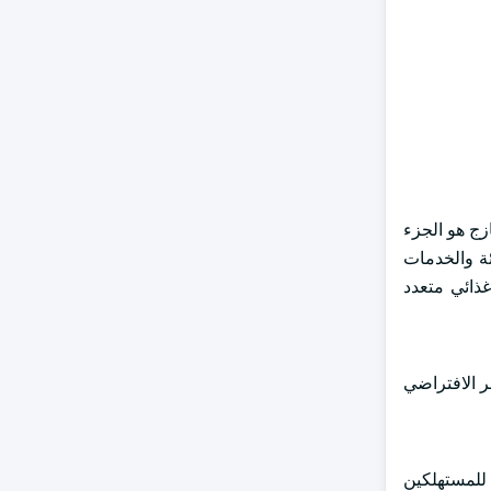
ب بنسبة 4.9٪ حتى عام 2034. يظل الهليون الطازج هو الجزء
ة والخدمات
غذائي متعدد
ر الافتراضي
 للمستهلكين