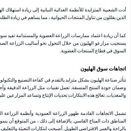
أدت الشعبية المتزايدة للأنظمة الغذائية النباتية إلى زيادة استهلاك
الذين يقللون من تناول المنتجات الحيوانية ، مما يساهم في زيادة الطلب 
كما أن زيادة اعتماد ممارسات الزراعة العضوية والمستدامة تفيد سوق 
يستجيب مزارعو الهليون من خلال التحول نحو أساليب الزراعة الصديقة
السوق في قطاع المنتجات العضوية.
اتجاهات سوق الهليون
تتأثر صناعة الهليون بشكل متزايد بالتقدم في كفاءة التصنيع والتكنول
وضمان جودة المنتج المتسقة. تعمل تقنيات مثل الزراعة الدقيقة وأجه
والمغذيات. تعالج هذه الابتكارات تحديات الإنتاج وتساعد المزارعين على
تشمل الاتجاهات القادمة ظهور الزراعة العمودية وأنظمة الزراعة الم
المناطق ذات المناخ القاسي. بالإضافة إلى ذلك ، من المتوقع أن ينمو
بالراحة والعمر الافتراضي الطويل. أصبحت ابتكارات التعبئة والتغليف ،