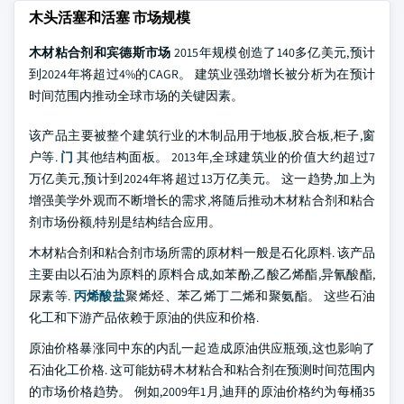
木头活塞和活塞 市场规模
木材粘合剂和宾德斯市场
2015年规模创造了140多亿美元,预计
到2024年将超过4%的CAGR。 建筑业强劲增长被分析为在预计
时间范围内推动全球市场的关键因素。
该产品主要被整个建筑行业的木制品用于地板,胶合板,柜子,窗
户等.
门
其他结构面板。 2013年,全球建筑业的价值大约超过7
万亿美元,预计到2024年将超过13万亿美元。 这一趋势,加上为
增强美学外观而不断增长的需求,将随后推动木材粘合剂和粘合
剂市场份额,特别是结构结合应用。
木材粘合剂和粘合剂市场所需的原材料一般是石化原料. 该产品
主要由以石油为原料的原料合成,如苯酚,乙酸乙烯酯,异氰酸酯,
尿素等.
丙烯酸盐
聚烯烃、苯乙烯丁二烯和聚氨酯。 这些石油
化工和下游产品依赖于原油的供应和价格.
原油价格暴涨同中东的内乱一起造成原油供应瓶颈,这也影响了
石油化工价格. 这可能妨碍木材粘合和粘合剂在预测时间范围内
的市场价格趋势。 例如,2009年1月,迪拜的原油价格约为每桶35