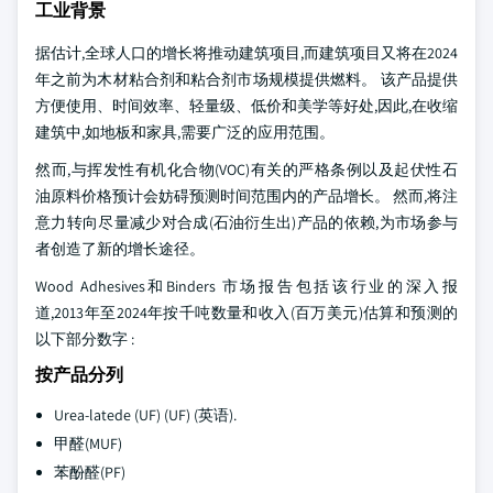
工业背景
据估计,全球人口的增长将推动建筑项目,而建筑项目又将在2024
年之前为木材粘合剂和粘合剂市场规模提供燃料。 该产品提供
方便使用、时间效率、轻量级、低价和美学等好处,因此,在收缩
建筑中,如地板和家具,需要广泛的应用范围。
然而,与挥发性有机化合物(VOC)有关的严格条例以及起伏性石
油原料价格预计会妨碍预测时间范围内的产品增长。 然而,将注
意力转向尽量减少对合成(石油衍生出)产品的依赖,为市场参与
者创造了新的增长途径。
Wood Adhesives和Binders 市场报告包括该行业的深入报
道,2013年至2024年按千吨数量和收入(百万美元)估算和预测的
以下部分数字 :
按产品分列
Urea-latede (UF) (UF) (英语).
甲醛(MUF)
苯酚醛(PF)