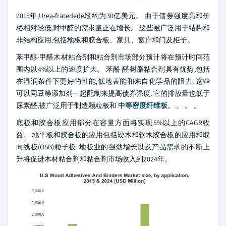
2015年,Urea-fratedede段约为30亿美元。 由于债券强度高和价
格相对较低,对甲醛的需求量正在增长。 这些被广泛用于结构和
非结构应用,包括地板和胶合板、家具、窗户和门及柜子。
苯甲醇-甲醛木材粘合剂和粘合剂市场部分预计将在预计时间范
围内以4%以上的速度扩大。 苯酚-醛树脂粘合剂具有优势,包括
在湿润条件下更好的性能,低地表能和来自化学品的阻力. 这些
可以同豆等添加剂一起配制来提高债券强度. 它的排放量也低于
尿素醛,被广泛用于制造颗粒板和
中等密度纤维板
。 。 。 。
底板和胶合板应用部分在容量方面将实现5%以上的CAGR收
益。 地平板和胶合板的应用包括硬木和软木胶合板的应用和取
向线板(OSB)粒子板. 地板业的强劲增长以及产品需求的不断上
升将促进木材粘合剂和粘合剂市场收入到2024年。