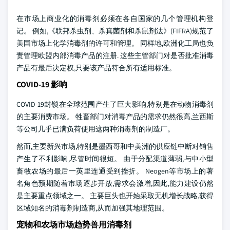
在市场上商业化的消毒剂必须在各自国家的几个管理机构登
记。 例如,《联邦杀虫剂、杀真菌剂和杀鼠剂法》(FIFRA)规范了
美国市场上化学消毒剂的许可和管理。 同样地,欧洲化工局也负
责管理欧盟内部消毒产品的注册. 这些主管部门对是否批准消毒
产品有最后决定权,只要该产品符合所有适用标准。
COVID-19 影响
COVID-19封锁在全球范围产生了巨大影响,特别是在动物消毒剂
的主要消费市场。 牲畜部门对消毒产品的需求仍然很高,兰西斯
等公司几乎已满负荷使用这两种消毒剂的制造厂。
然而,主要新兴市场,特别是墨西哥和中美洲的供应链中断对销售
产生了不利影响,尽管时间很短。 由于分配渠道薄弱,与中小型
畜牧农场的最后一英里连通受到挫折。 Neogen等市场上的著
名角色预期随着市场逐步开放,需求会激增,因此,能力建设仍然
是主要重点领域之一。 主要巨头也开始采取无机增长战略,获得
区域知名的消毒剂制造商,从而加强其地理范围。
宠物和农场市场趋势兽用消毒剂