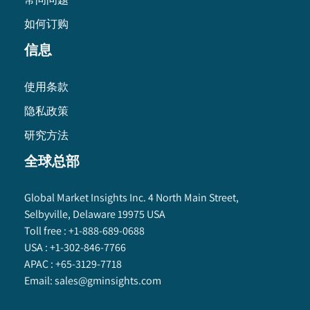
如何订购
信息
使用条款
隐私政策
研究方法
全球总部
Global Market Insights Inc. 4 North Main Street,
Selbyville, Delaware 19975 USA
Toll free :
+1-888-689-0688
USA :
+1-302-846-7766
APAC :
+65-3129-7718
Email:
sales@gminsights.com