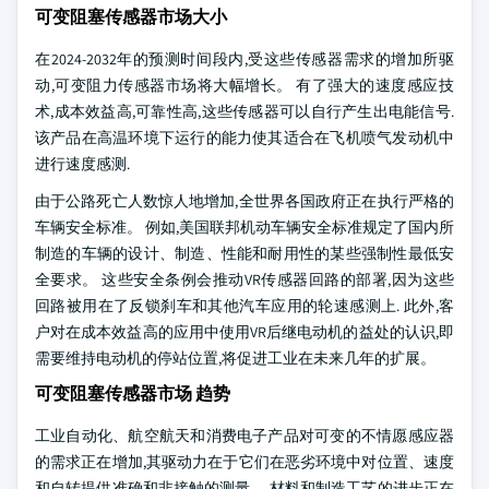
可变阻塞传感器市场大小
在2024-2032年的预测时间段内,受这些传感器需求的增加所驱
动,可变阻力传感器市场将大幅增长。 有了强大的速度感应技
术,成本效益高,可靠性高,这些传感器可以自行产生出电能信号.
该产品在高温环境下运行的能力使其适合在飞机喷气发动机中
进行速度感测.
由于公路死亡人数惊人地增加,全世界各国政府正在执行严格的
车辆安全标准。 例如,美国联邦机动车辆安全标准规定了国内所
制造的车辆的设计、制造、性能和耐用性的某些强制性最低安
全要求。 这些安全条例会推动VR传感器回路的部署,因为这些
回路被用在了反锁刹车和其他汽车应用的轮速感测上. 此外,客
户对在成本效益高的应用中使用VR后继电动机的益处的认识,即
需要维持电动机的停站位置,将促进工业在未来几年的扩展。
可变阻塞传感器市场 趋势
工业自动化、航空航天和消费电子产品对可变的不情愿感应器
的需求正在增加,其驱动力在于它们在恶劣环境中对位置、速度
和自转提供准确和非接触的测量。 材料和制造工艺的进步正在