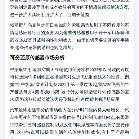
导致制定紧凑而具有成本效益的可变的不情愿传感器解决方案,
进一步扩大其应用,并扩大了工业增长范围。
俄罗斯与乌克兰之间日益加剧的紧张局势加剧了不同程度的不
情愿感应器行业的预测,因为这些传感器被用于若干军用车辆和
武器,以提高其战时的性能和效力。 由于迫切需要先进的军事装
备,这些传感器的采用也随之增加。
可变还原传感器市场分析
根据最终用途,航空航天终端使用部分将在2032年以可观的速度
增长,因为许多组织正在增加其对先进飞机制造技术的投资。 例
如"空中客车"宣布计划从2021年第一季度末起,将A220飞机的生
产量从每月4架增加到5架. 这个计划可以增强对VR传感器的需
求,因为这些传感器被认为是飞机进行速度感测的理想应用.
汽车最终用途部分的市场收入在分析时间段内将大幅增长。 汽
车中可变的不情愿感应器在提供信号以控制传输转向点,有限滑
行或牵引控制,巡航控制,以及反锁制动系统等方面发挥了重要作
用. 这些特点可以提高车辆的总体性能和效率,有利于产品融