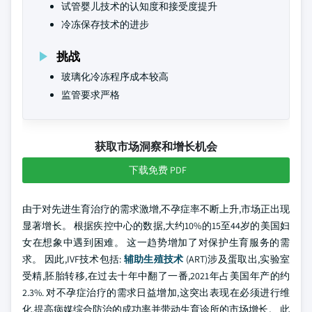
试管婴儿技术的认知度和接受度提升
冷冻保存技术的进步
挑战
玻璃化冷冻程序成本较高
监管要求严格
获取市场洞察和增长机会
下载免费 PDF
由于对先进生育治疗的需求激增,不孕症率不断上升,市场正出现
显著增长。 根据疾控中心的数据,大约10%的15至44岁的美国妇
女在想象中遇到困难。 这一趋势增加了对保护生育服务的需
求。 因此,IVF技术包括:
辅助生殖技术
(ART)涉及蛋取出,实验室
受精,胚胎转移,在过去十年中翻了一番,2021年占美国年产的约
2.3%. 对不孕症治疗的需求日益增加,这突出表现在必须进行维
化,提高病媒综合防治的成功率并带动生育诊所的市场增长。 此