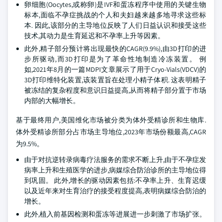
卵细胞(Oocytes,或称卵)是IVF和蛋冻程序中使用的关键生物
标本,面临不孕症挑战的个人和夫妇越来越多地寻求这些标
本. 因此,该部分的主导地位反映了人们日益认识和接受这些
技术,其动力是生育延迟和不孕率上升等因素。
此外,精子部分预计将出现最快的CAGR(9.9%),由3D打印的进
步所驱动,而3D打印是为了革命性地制造冷冻装置。 例
如,2021年8月的一篇MDPI文章展示了用于Cryo-Vials(VDCV)的
3D打印维特化装置,该装置旨在处理小精子体积. 这表明精子
被冻结的复杂程度和意识日益提高,从而将精子部分置于市场
内部的大幅增长。
基于最终用户,美国维化市场被分类为体外受精诊所和生物库.
体外受精诊所部分占市场主导地位,2023年市场份额最高,CAGR
为9.5%。
由于对抗逆转录病毒疗法服务的需求不断上升,由于不孕症发
病率上升和生殖医学的进步,病媒综合防治诊所的主导地位得
到巩固。 此外,增长的驱动因素包括:不孕率上升、生育迟缓
以及近年来对生育治疗的接受程度提高,表明病媒综合防治的
增长。
此外,植入前基因检测和蛋冻等进展进一步刺激了市场扩张。