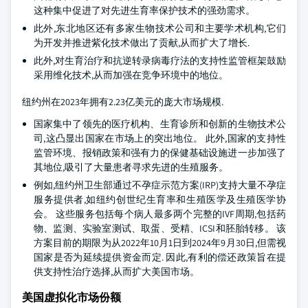
这种集中促进了对先进生育率保护技术的强劲需求。
此外,东北地区还有多家生物技术公司和主要学术机构,它们
为开发并推进紫化技术做出了贡献,从而扩大了增长.
此外,对生育治疗和抗逆转录病毒疗法的支持性监管框架鼓励
采用维化技术,从而加强在竞争环境中的地位。
纽约州在2023年拥有2.23亿美元的庞大市场规模.
国家集中了领先的医疗机构、生育诊所和创新的生物技术公
司,这凸显出国家在市场上的突出地位。 此外,国家的支持性
监管环境、报销政策和强有力的保健基础设施进一步加强了
其地位,吸引了大量患者寻求先进的生殖服务。
例如,纽约州卫生部通过不孕症示范方案(IRP)支持大量不孕症
服务提供者,如纽约创世纪生育率和生殖医学及生殖医学协
会。 这些服务包括每个病人最多两个完整的IVF周期,包括药
物、监测、实验室测试、取蛋、受精、ICSI和胚胎转移。 该
方案目前的期限为从2022年10月1日到2024年9月30日,但需视
国家是否为延续提供资金而定. 因此,有利的偿还政策旨在提
供支持性治疗选择,从而扩大美国市场。
美国虚拟化市场份额