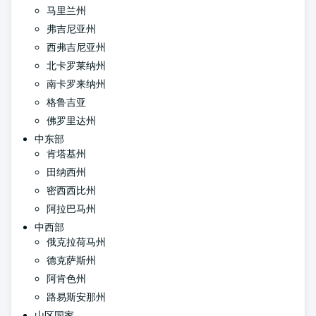
马里兰州
弗吉尼亚州
西弗吉尼亚州
北卡罗莱纳州
南卡罗来纳州
格鲁吉亚
佛罗里达州
中东部
肯塔基州
田纳西州
密西西比州
阿拉巴马州
中西部
俄克拉荷马州
德克萨斯州
阿肯色州
路易斯安那州
山区国家