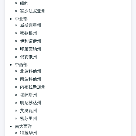
纽约
宾夕法尼亚州
中北部
威斯康星州
密歇根州
伊利诺伊州
印第安纳州
俄亥俄州
中西部
北达科他州
南达科他州
内布拉斯加州
堪萨斯州
明尼苏达州
艾奥瓦州
密苏里州
南大西洋
特拉华州