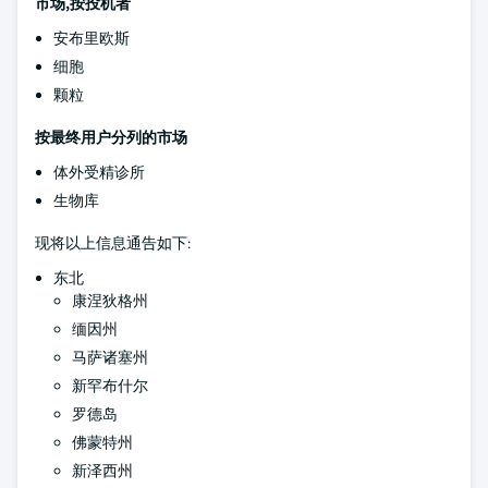
市场,按投机者
安布里欧斯
细胞
颗粒
按最终用户分列的市场
体外受精诊所
生物库
现将以上信息通告如下:
东北
康涅狄格州
缅因州
马萨诸塞州
新罕布什尔
罗德岛
佛蒙特州
新泽西州