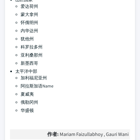
爱达荷州
蒙大拿州
怀俄明州
内华达州
犹他州
科罗拉多州
亚利桑那州
新墨西哥
太平洋中部
加利福尼亚州
阿拉斯加语Name
夏威夷
俄勒冈州
华盛顿
作者:
Mariam Faizullabhoy , Gauri Wani