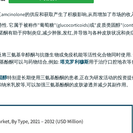
三amcinolone的供应和获取产生了积极影响,从而增加了市场的
于被称作"葡萄糖"(glucocorticoids)或"皮质类固醇"(contico
诺酮有助于抑制炎症,减少肿胀,发红,并导致与各种皮肤状况和炎
及将三氨基辛醇酮与抗微生物或免疫机能等活性化合物同时使用.
基酚酮可以与药物结合,例如:
塔克罗利穆斯
用于治疗口腔地衣等
固醇
特别是长期使用三氨基酚酮的患者,正在为研发活动的投资提
和纳米乳胶等,可以加强三氨基酚酮的皮肤渗透并减少其副作用。