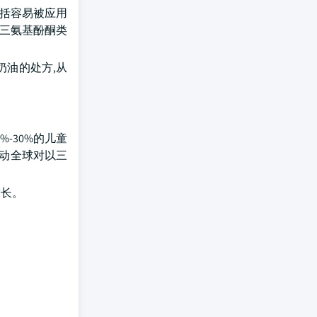
包括容易被应用
的三氨基酚酮类
奶油的处方,从
-30%的儿童
推动全球对以三
增长。