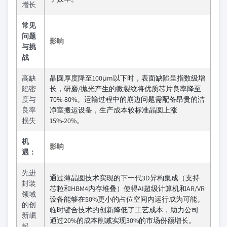
增长
常见
问题
影响
与挑
战
高缺
晶圆厚度降至100μm以下时，表面缺陷呈指数级增
陷密
长，研磨/抛光产生的微裂纹将优质芯片良率降至
度与
70%-80%。运输过程中的崩边问题需配备昂贵的洁
良率
净室搬运设备，生产成本较标准晶圆上涨
损失
15%-20%。
机
影响
遇：
先进
通过薄晶圆技术实现的下一代3D异构集成（支持
封装
芯粒和HBM4内存堆叠）使得AI超级计算机和AR/VR
领域
设备能够在50%更小的占位空间内运行成为可能。
的创
临时键合技术的创新降低了工艺成本，助力公司
新崛
通过20%的成本削减实现30%的市场份额增长。
起