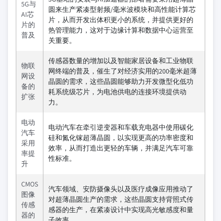
5G与
圆来生产紧凑型射频/毫米波模块和高性能计算芯
AI芯
片，从而开发出体积更小的系统，并提供更好的
片的
热管理能力，这对于边缘计算和数据中心运营至
普及
关重要。
传感器数量的增加以及智能家居设备和工业物联
物联
网终端的普及，催生了对经济实用的200毫米超薄
网设
晶圆的需求，这些晶圆能够助力开发微型化低功
备的
耗系统级芯片，为电池供电的连接环境提供动
扩张
力。
电动
电动汽车在牵引逆变器和车载充电器中使用碳化
汽车
硅和氮化镓超薄晶圆，以实现更高的功率密度和
采用
效率，从而打造出更轻的车辆，并满足汽车可靠
率提
性标准。
升
CMOS
汽车领域、安防摄像头以及医疗成像应用推动了
图像
对超薄晶圆生产的需求，这些晶圆支持背照式传
传感
感器的生产，在紧凑设计中实现高光敏感度和量
器的
子效率。