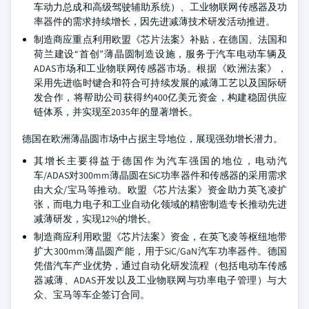
车动力总成和高级驾驶辅助系统）、工业物联网传感器及功
率器件的需求持续增长，因先进减薄技术研发活动推进。
制造商应重点利用欧盟《芯片法案》补贴，在德国、法国和
荷兰建设“首创”薄晶圆制造设施，服务于汽车电动车辆及
ADAS市场和工业物联网传感器市场。根据《欧洲法案》，
采用先进临时键合和符合可持续发展的减薄工艺以及国际研
发合作，将帮助公司获得约400亿美元资金，构建稳固供应
链体系，并实现至2035年的显著增长。
德国在欧洲薄晶圆市场中占据主导地位，展现强劲增长潜力。
其增长主要得益于德国作为汽车强国的地位，电动汽
车/ADAS对300mm薄晶圆在SiC功率器件和传感器的采用需求
由大众/宝马等推动。欧盟《芯片法案》资金助力英飞凌扩
张，而电力电子和工业自动化领域的精密制造专长推动先进
减薄研发，实现12%的增长。
制造商应利用欧盟《芯片法案》资金，在英飞凌等枢纽地带
扩大300mm薄晶圆产能，用于SiC/GaN汽车功率器件。德国
凭借汽车产业优势，通过自动化研发流程（包括电动车传感
器减薄、ADAS开发以及工业物联网与功率电子管理）与大
众、宝马等车企签订合同。