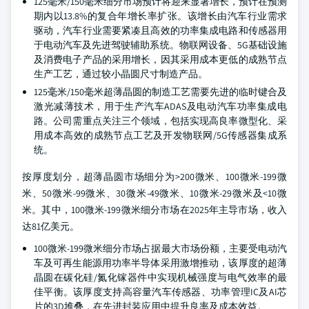
125毫米/150毫米细分市场预计将迎来显著增长，预计在预测
期内以13.8%的复合年增长率扩张。该增长由汽车行业需求
驱动，汽车行业需要紧凑且高效的功率集成电路和传感器用
于电动汽车及先进驾驶辅助系统。物联网设备、5G基础设施
及消费电子产品的采用增长，因其采用成本更低的成熟节点
生产工艺，通过较小晶圆尺寸制造产品。
125毫米/150毫米超薄晶圆的制造工艺需要先进的临时键合及
激光减薄技术，用于生产汽车ADAS及电动汽车功率集成电
路。公司需重点关注三个领域，包括实现高良率微型化、采
用成本高效的成熟节点工艺及开发物联网/5G传感器集成系
统。
按厚度划分，超薄晶圆市场细分为>200微米、100微米-199微
米、50微米-99微米、30微米-49微米、10微米-29微米及<10微
米。其中，100微米-199微米细分市场在2025年主导市场，收入
达81亿美元。
100微米-199微米细分市场占据最大市场份额，主要受电动汽
车及可再生能源用功率半导体采用激增推动，该厚度的超薄
晶圆在碳化硅/氮化镓器件中实现机械强度与电气效率的最
佳平衡。该厚度支持高容量汽车传感器、功率管理IC及AI芯
片的3D堆叠，在先进封装应用中提升良率及成本效益。