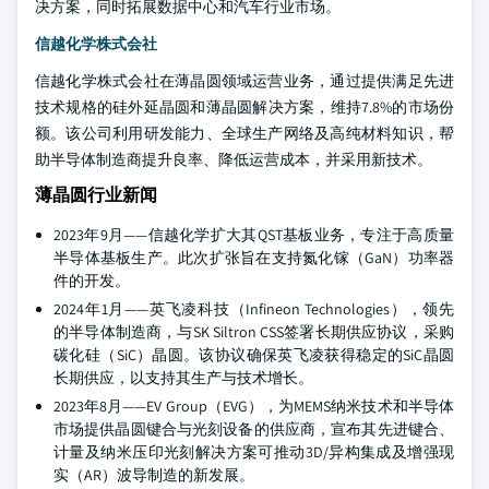
决方案，同时拓展数据中心和汽车行业市场。
信越化学株式会社
信越化学株式会社在薄晶圆领域运营业务，通过提供满足先进
技术规格的硅外延晶圆和薄晶圆解决方案，维持7.8%的市场份
额。该公司利用研发能力、全球生产网络及高纯材料知识，帮
助半导体制造商提升良率、降低运营成本，并采用新技术。
薄晶圆行业新闻
2023年9月——信越化学扩大其QST基板业务，专注于高质量
半导体基板生产。此次扩张旨在支持氮化镓（GaN）功率器
件的开发。
2024年1月——英飞凌科技（Infineon Technologies），领先
的半导体制造商，与SK Siltron CSS签署长期供应协议，采购
碳化硅（SiC）晶圆。该协议确保英飞凌获得稳定的SiC晶圆
长期供应，以支持其生产与技术增长。
2023年8月——EV Group（EVG），为MEMS纳米技术和半导体
市场提供晶圆键合与光刻设备的供应商，宣布其先进键合、
计量及纳米压印光刻解决方案可推动3D/异构集成及增强现
实（AR）波导制造的新发展。