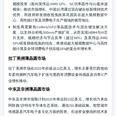
规模投资（面向英伟达/AMD GPU、SiC功率器件与5G毫米波
模块）推动市场增长。中国台湾通过混合键合创新维持技术
优势，而政府研发税收抵免政策巩固其在超大规模数据中
心、高性能计算及消费电子生产领域的领导地位。
制造商需聚焦CoWoS/InFO薄晶圆技术与混合键合解决方
案，以支持台积电300mm产能扩张，从而实现HBM4与AI芯
片支持。规模经济与节点良率（超过98%）及英伟达/AMD
GPU研发税收抵免的结合，将推动超大规模数据中心与高性
能计算及全球消费电子供应链16%的复合年增长率。
拉丁美洲薄晶圆市场
拉丁美洲市场在2025年价值达11亿美元，增长主要受巴西电动
车柔性燃料汽车电子扩张与墨西哥消费设备传感器及功率IC产
业增长推动。
中东及非洲薄晶圆市场
中东及非洲市场预计到2035年将达到11亿美元，增长动力来自
阿联酋/沙特在半导体生态系统、通信/5G基础设施、智慧城市
传感器及汽车电子多元化方面的投资。石油资金驱动的技术多