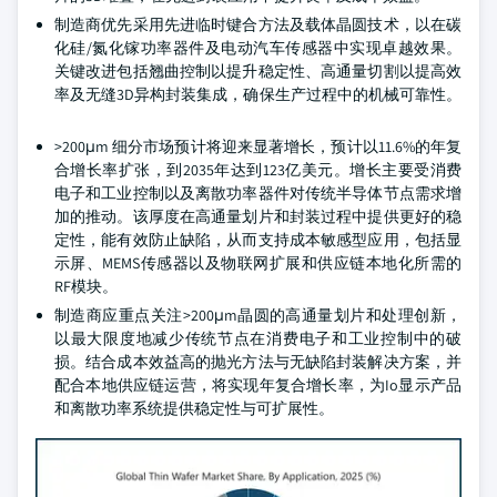
制造商优先采用先进临时键合方法及载体晶圆技术，以在碳
化硅/氮化镓功率器件及电动汽车传感器中实现卓越效果。
关键改进包括翘曲控制以提升稳定性、高通量切割以提高效
率及无缝3D异构封装集成，确保生产过程中的机械可靠性。
>200μm 细分市场预计将迎来显著增长，预计以11.6%的年复
合增长率扩张，到2035年达到123亿美元。增长主要受消费
电子和工业控制以及离散功率器件对传统半导体节点需求增
加的推动。该厚度在高通量划片和封装过程中提供更好的稳
定性，能有效防止缺陷，从而支持成本敏感型应用，包括显
示屏、MEMS传感器以及物联网扩展和供应链本地化所需的
RF模块。
制造商应重点关注>200μm晶圆的高通量划片和处理创新，
以最大限度地减少传统节点在消费电子和工业控制中的破
损。结合成本效益高的抛光方法与无缺陷封装解决方案，并
配合本地供应链运营，将实现年复合增长率，为Io显示产品
和离散功率系统提供稳定性与可扩展性。