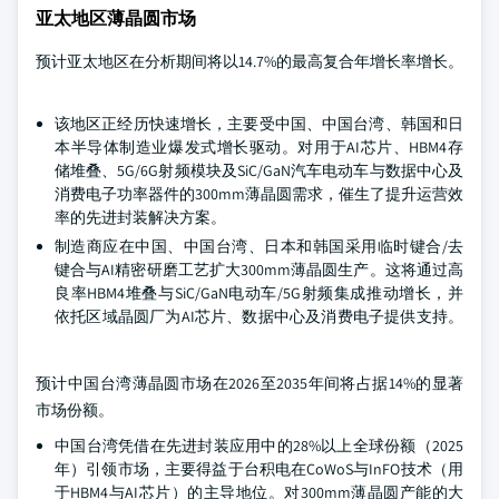
亚太地区薄晶圆市场
预计亚太地区在分析期间将以14.7%的最高复合年增长率增长。
该地区正经历快速增长，主要受中国、中国台湾、韩国和日
本半导体制造业爆发式增长驱动。对用于AI芯片、HBM4存
储堆叠、5G/6G射频模块及SiC/GaN汽车电动车与数据中心及
消费电子功率器件的300mm薄晶圆需求，催生了提升运营效
率的先进封装解决方案。
制造商应在中国、中国台湾、日本和韩国采用临时键合/去
键合与AI精密研磨工艺扩大300mm薄晶圆生产。这将通过高
良率HBM4堆叠与SiC/GaN电动车/5G射频集成推动增长，并
依托区域晶圆厂为AI芯片、数据中心及消费电子提供支持。
预计中国台湾薄晶圆市场在2026至2035年间将占据14%的显著
市场份额。
中国台湾凭借在先进封装应用中的28%以上全球份额（2025
年）引领市场，主要得益于台积电在CoWoS与InFO技术（用
于HBM4与AI芯片）的主导地位。对300mm薄晶圆产能的大