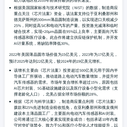
助力该地区在2035年前保持最快的增长速度。
根据美国国家标准与技术研究院（NIST）的数据，制造商应
重点关注《芯片法案》资金，该法案支持位于亚利桑那州和
德克萨斯州的300mm薄晶圆制造设施，以实现进口关税减少
25%，同时提高SiC和电动汽车的产量。投资激光减薄和临时
键合技术，实现<20μm晶圆在95%以上良率，主要面向汽车
传感器和医疗设备。此合作将建立供应链保护机制，并开发
AI计量系统，将缺陷率降低30%。
2022年美国薄晶圆市场价值为15亿美元，2023年为17亿美元，
预计2025年达到22亿美元，较2024年的19亿美元增长。
该增长主要由《芯片法案》投资超过500亿美元用于国内半
导体工厂所驱动，推动道路上电动汽车数量增加，并提升对
汽车传感器的需求。市场年复合增长率超过15%，原因包括
AI芯片封装、5G基础设施建设以及医疗设备小型化需求（支
撑老龄化人口），北美占据全球市场份额的28%。
根据《芯片与科学法案》，制造商应重点利用《芯片法案》
拨款和25%先进制造业税收抵免，在亚利桑那州和俄亥俄州
建设本土薄晶圆工厂，主要面向电动汽车传感器和AI封装。
公司将通过三大核心要素实现资金成功：包括承诺10年内遵
守对华扩张禁令、致力于5G和医疗小型化人才技能提升，以