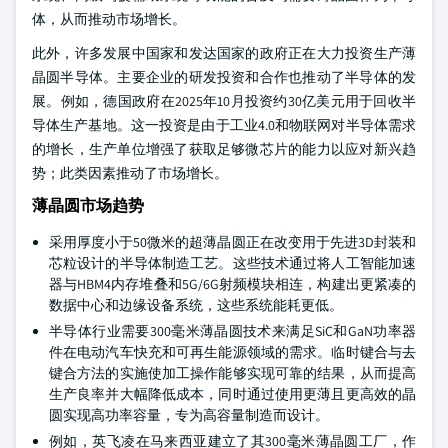
体，从而推动市场增长。
此外，许多发展中国家和发达国家的政府正在大力投资生产薄
晶圆半导体。主要企业的研发投资和合作也推动了半导体的发
展。例如，德国政府在2025年10月投资约30亿美元用于回收半
导体生产基地。这一投资是由于工业4.0和物联网对半导体需求
的增长，生产单位增强了获取足够微芯片的能力以应对新兴趋
势；此类因素推动了市场增长。
薄晶圆市场趋势
采用厚度小于50微米的超薄晶圆正在改变用于先进3D封装和
芯粒设计的半导体制造工艺。这些技术通过将人工智能加速
器与HBM4内存堆叠和5G/6G射频模块相连，构建出更紧凑的
数据中心和边缘设备系统，这些系统能耗更低。
半导体行业需要300毫米薄晶圆技术来满足SiC和GaN功率器
件在电动汽车快充和可再生能源领域的需求。临时键合与去
键合方法的实施使加工操作能够实现可靠的结果，从而提高
生产良率并大幅降低成本，同时通过使用更薄且更高效的晶
圆实现高功率容量，专为高容量制造而设计。
例如，英飞凌在马来西亚建立了其300毫米薄晶圆工厂，作