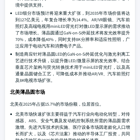
境中提供支持。
LED细分市场预计将迎来重大扩张，到2035年市场价值将达
到127亿美元，年复合增长率为14.4%。AR/VR眼镜、汽车前
照灯及高端电视用miniLED背光灯对微LED显示屏的需求推动
了市场增长。薄晶圆通过GaN-on-Si外延技术将发光效率提升
70%，成本降低40%，同时支持8K分辨率和适应性照明，广
泛应用于电动汽车和消费电子产品。
制造商应针对薄晶圆LED的GaN-on-Si外延优化与激光剥离工
艺进行技术升级，以提升微LED/微显示屏的发光效率。结合
垂直芯片架构与荧光转换技术用于miniLED背光灯，以及高
通量晶圆键合工艺，可降低成本并推动AR/VR、汽车前照灯
及8K电视市场扩张。
北美薄晶圆市场
北美在2025年占据15.7%的市场份额，位居首位。
北美市场快速扩张主要得益于汽车行业向电动化转型，对传
感器、ABS、安全气囊及发动机控制系统所需的薄晶圆需求
激增。先进汽车技术的实施、医疗设备市场因老龄化人口增
长而扩大，以及《芯片法案》推动的半导体工厂投资，共同