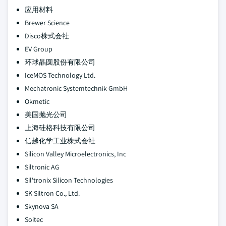
应用材料
Brewer Science
Disco株式会社
EV Group
环球晶圆股份有限公司
IceMOS Technology Ltd.
Mechatronic Systemtechnik GmbH
Okmetic
美国抛光公司
上海硅格科技有限公司
信越化学工业株式会社
Silicon Valley Microelectronics, Inc
Siltronic AG
Sil'tronix Silicon Technologies
SK Siltron Co., Ltd.
Skynova SA
Soitec