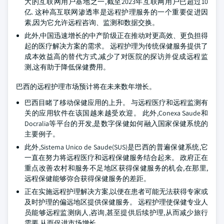
大的互联网用户基地之一,截至2023年互联网用户已超过10
亿. 这种高互联网渗透率是远程护理服务的一个重要促进因
素,因为它允许远程咨询、监测和数据交换。
此外,中国迅速增长的中产阶级正在推动对更高效、更负担得
起的医疗解决方案的需求。 远程护理为传统保健服务提供了
成本效益高的替代方式,减少了对医院的探访并促成远程监
测,这有助于降低保健费用。
巴西的远程护理市场预计将在未来数年增长。
巴西目睹了移动保健应用的上升。 与远程医疗和远程监测有
关的应用软件在该国越来越受欢迎。 此外,Conexa Saude和
Docralia等平台的开发,是数字保健如何融入国家保健系统的
主要例子。
此外,Sistema Unico de Saude(SUS)是巴西的普遍保健系统,它
一直在努力将远程医疗和远程保健服务结合起来。 政府正在
重点改善农村和服务不足地区获得保健服务的机会,在那里,
远程保健能够弥合获得保健服务的差距。
正在实施远程护理解决方案,以便在患者可能无法获得专家或
及时护理的偏远地区提供保健服务。 远程护理使保健专业人
员能够远程监测病人,咨询,甚至提供后续护理,从而减少旅行
需要,从而促进市场增长。