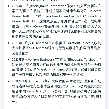
2024年10月,BlockQuarry Corporation作为AI动力医疗解决方
案的先驱,宣布收购了"远程护理家庭健康专卖公司"(Telecare
Home Health LLC)和"paradigm Home Health LLC"(Paradigm
Home Health LLC),这两家成立了家庭保健公司. 这一战略举
措强化了BlockQuarry在保健部门不断增长的存在,扩大了其
提供人工智能驱动创新的能力,并通过临床试验和现实世界数
据分析来改善病人的结果。
2022年9月,SOC Telemed宣布收购了Forefront Telecare,收购
大大扩展了SOC Telemed现有的行为健康提供,供应商网络,以
及临床能力.
2021年5月,Verizon Business宣布推出"BlueJeans Telehealth",
这是提供商和患者进行由数据驱动的虚拟护理对话的一种简
单,智能和可信赖的方式. BlueJeans远程保健为保健提供者提
供了一种与病人远程连接的简单和安全的新方式。
2020年2月,AddSecure宣布完成收购芬兰远程护理服务市场
领先者斯特拉安全电话业务. 收购后,AdSecure公司在其投资
组合中与Stella Safety Phone公司一起,加强并扩展了其战略
增长,该公司进入了日益增长的技术市场,从而提供了护理服
务。