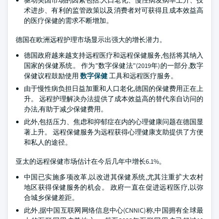
驱动美国市场的因素包括:人口老化、慢性病发病率上升、技
术进步、有利的监管政策以及消费者对可获得且成本效益高
的医疗保健的需求不断增加。
德国在欧洲远程护理市场显示出强大的增长潜力。
德国政府越来越支持远程医疗和远程保健服务,包括将其纳入
国家的保健系统。 作为"数字保健法"(2019年)的一部分,数字
保健议程鼓励使用
数字保健
工具和远程医疗服务。
由于慢性病负担日益加重和人口老化,德国的保健费用正在上
升。 远程护理解决办法提供了成本效益高的替代亲自访问的
办法,有助于减少保健费用。
此外,包括压力、焦虑和抑郁症在内的心理健康问题在德国显
著上升。 远程保健服务为远程获得心理健康支助提供了方便
和私人的途径。
亚太的远程保健市场估计在今后几年中增长6.1%。
中国已实施多项改革,以改进其保健系统,尤其注重扩大农村
地区获得保健服务的机会。 政府一直在促进远程医疗,以弥
合城乡保健差距。
此外,据中国互联网网络信息中心(CNNIC)称,中国拥有全球最