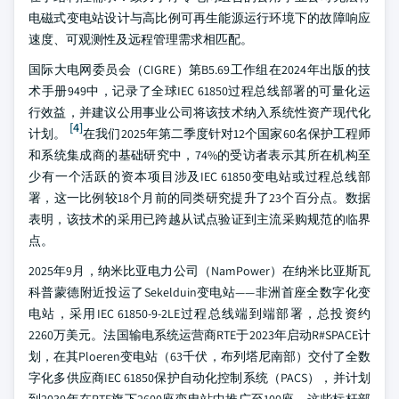
电磁式变电站设计与高比例可再生能源运行环境下的故障响应
速度、可观测性及远程管理需求相匹配。
国际大电网委员会（CIGRE）第B5.69工作组在2024年出版的技
术手册949中，记录了全球IEC 61850过程总线部署的可量化运
行效益，并建议公用事业公司将该技术纳入系统性资产现代化
[4]
计划。
在我们2025年第二季度针对12个国家60名保护工程师
和系统集成商的基础研究中，74%的受访者表示其所在机构至
少有一个活跃的资本项目涉及IEC 61850变电站或过程总线部
署，这一比例较18个月前的同类研究提升了23个百分点。数据
表明，该技术的采用已跨越从试点验证到主流采购规范的临界
点。
2025年9月，纳米比亚电力公司（NamPower）在纳米比亚斯瓦
科普蒙德附近投运了Sekelduin变电站——非洲首座全数字化变
电站，采用IEC 61850-9-2LE过程总线端到端部署，总投资约
2260万美元。法国输电系统运营商RTE于2023年启动R#SPACE计
划，在其Ploeren变电站（63千伏，布列塔尼南部）交付了全数
字化多供应商IEC 61850保护自动化控制系统（PACS），并计划