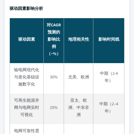
驱动因素影响分析
对CAGR
预测的
驱动因素
影响比
地理相关性
影响时间线
例
（~%）
输电网现代化
中期（2-4
与老化基础设
30%
北美、欧洲
年）
施数字化
可再生能源并
亚太、欧
中期（2–4
网与电网实时
25%
洲、中东非
年）
可视化
洲
电网可靠性需