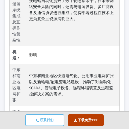
变电站自动化提升了数字化连接水平，在带来网
遗留
络安全风险的同时，还需与遗留设备、多厂商设
系统
备及通信协议进行集成，使得部署过程在技术上
集成
更为复杂且资源消耗巨大。
及互
操作
性复
杂性
机
影响
遇：
中东
和南
中东和南亚地区快速电气化、公用事业电网扩张
亚地
以及新输电/配电变电站建设，推动了对自动化、
区电
SCADA、智能电子设备、远程终端装置及远程监
网扩
控解决方案的需求。
张
交通
电气
联系我们
下载免费 PDF
化与