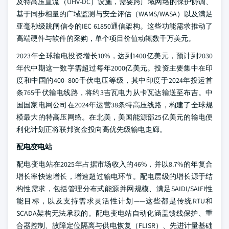
及特高压直流（UHV-DC）设施，需要跨广域网络的保护协调、
基于同步相量的广域监测与安全评估（WAMS/WASA）以及满足
亚毫秒级跳闸信令的IEC 61850通信架构。这些功能需求推动了
高端硬件与软件的采购，单个项目价值动辄数千万美元。
2023年全球输电投资增长10%，达到1400亿美元，预计到2030
年代中期这一数字需超过每年2000亿美元。投资主要集中在印
度和中国的400–800千伏电压等级，其中印度于2024年投运首
条765千伏输电线路，将约3吉瓦电力从卡瓦达输送至布吉。中
国国家电网公司在2024年运营38条特高压线路，构建了全球规
模最大的特高压网络。在北美，美国能源部25亿美元的输电便
利化计划正将联邦资金投向高优先级输电走廊。
配电变电站
配电变电站在2025年占据市场收入的46%，并以8.7%的年复合
增长率快速增长，增速超过输电环节。配电层级的增长源于结
构性需求，包括管理分布式能源并网规模、满足SAIDI/SAIFI性
能目标，以及支持需求灵活性计划——这些都是传统RTU和
SCADA架构无法承载的。配电变电站自动化涵盖馈线保护、重
合器控制、故障定位隔离与供电恢复（FLISR）、先进计量基础