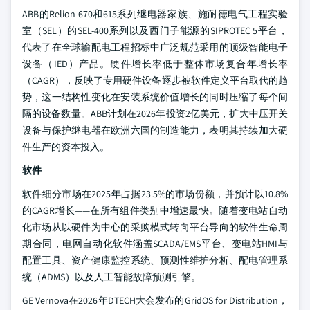
ABB的Relion 670和615系列继电器家族、施耐德电气工程实验
室（SEL）的SEL-400系列以及西门子能源的SIPROTEC 5平台，
代表了在全球输配电工程招标中广泛规范采用的顶级智能电子
设备（IED）产品。硬件增长率低于整体市场复合年增长率
（CAGR），反映了专用硬件设备逐步被软件定义平台取代的趋
势，这一结构性变化在安装系统价值增长的同时压缩了每个间
隔的设备数量。ABB计划在2026年投资2亿美元，扩大中压开关
设备与保护继电器在欧洲六国的制造能力，表明其持续加大硬
件生产的资本投入。
软件
软件细分市场在2025年占据23.5%的市场份额，并预计以10.8%
的CAGR增长——在所有组件类别中增速最快。随着变电站自动
化市场从以硬件为中心的采购模式转向平台导向的软件生命周
期合同，电网自动化软件涵盖SCADA/EMS平台、变电站HMI与
配置工具、资产健康监控系统、预测性维护分析、配电管理系
统（ADMS）以及人工智能故障预测引擎。
GE Vernova在2026年DTECH大会发布的GridOS for Distribution，