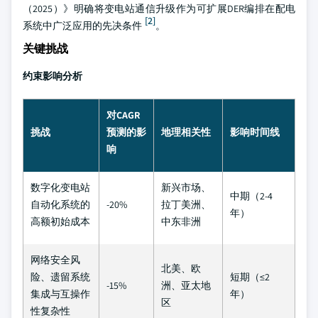
（2025）》明确将变电站通信升级作为可扩展DER编排在配电
[2]
系统中广泛应用的先决条件
。
关键挑战
约束影响分析
对CAGR
挑战
预测的影
地理相关性
影响时间线
响
数字化变电站
新兴市场、
中期（2-4
自动化系统的
-20%
拉丁美洲、
年）
高额初始成本
中东非洲
网络安全风
北美、欧
险、遗留系统
短期（≤2
-15%
洲、亚太地
集成与互操作
年）
区
性复杂性