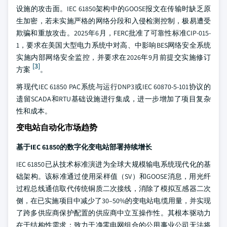
设施的攻击面。IEC 61850架构中的GOOSE报文在传输时缺乏原
生加密，若未实施严格的网络分段和入侵检测控制，极易遭受
欺骗和重放攻击。2025年6月，FERC批准了可靠性标准CIP-015-
1，要求在美国大型电力系统中对高、中影响BES网络安全系统
实施内部网络安全监控，并要求在2026年9月前提交实施修订
[3]
方案
。
将现代IEC 61850 PAC系统与运行DNP3或IEC 60870-5-101协议的
遗留SCADA和RTU基础设施进行集成，进一步增加了项目复杂
性和成本。
变电站自动化市场趋势
基于IEC 61850的数字化变电站部署持续增长
IEC 61850已从技术标准演进为全球大规模输电系统现代化的基
础架构。该标准通过使用采样值（SV）和GOOSE消息，用光纤
过程总线通信取代传统铜质二次接线，消除了模拟互感器二次
侧，在已实施项目中减少了30–50%的变电站电缆用量，并实现
了跨多供应商保护配置的供应商中立互操作性。其根本驱动力
在于结构性需求：致力于净零电网组合的公用事业公司无法将