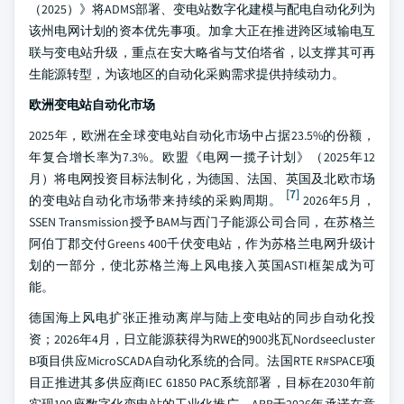
（2025）》将ADMS部署、变电站数字化建模与配电自动化列为
该州电网计划的资本优先事项。加拿大正在推进跨区域输电互
联与变电站升级，重点在安大略省与艾伯塔省，以支撑其可再
生能源转型，为该地区的自动化采购需求提供持续动力。
欧洲变电站自动化市场
2025年，欧洲在全球变电站自动化市场中占据23.5%的份额，
年复合增长率为7.3%。欧盟《电网一揽子计划》（2025年12
月）将电网投资目标法制化，为德国、法国、英国及北欧市场
[7]
的变电站自动化市场带来持续的采购周期。
2026年5月，
SSEN Transmission授予BAM与西门子能源公司合同，在苏格兰
阿伯丁郡交付Greens 400千伏变电站，作为苏格兰电网升级计
划的一部分，使北苏格兰海上风电接入英国ASTI框架成为可
能。
德国海上风电扩张正推动离岸与陆上变电站的同步自动化投
资；2026年4月，日立能源获得为RWE的900兆瓦Nordseecluster
B项目供应MicroSCADA自动化系统的合同。法国RTE R#SPACE项
目正推进其多供应商IEC 61850 PAC系统部署，目标在2030年前