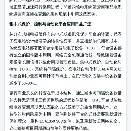
到2030年在RTE旗下2600座变电站中推广至100座。这些标杆部
署正显著加速同行采用进程，邻近的输电系统运营商和配电系
统运营商直接在更新的采购规范中引用这些案例。
集中式保护、控制与自动化平台应用日益广泛
从分布式继电器硬件向集中式或虚拟化保护平台的转变，代表
了变电站设计经济学的结构性变革，并直接影响总拥有成本。
传统变电站部署数百台专用智能电子设备（IED），每台设备都
有独立的固件版本周期、网络安全包和通信栈，导致随着设备
规模增长而倍增的生命周期管理负担。集中式保护、自动化与
控制（CPAC）系统将间隔保护、变电站自动化和SCADA网关功
能整合到少量高可用计算节点上，在已记录的安装中设备数量
减少了60–80%。
更具商业意义的转变在于成本结构。通过减少每间隔设备数量
并支持无需现场工程师到场的远程软件部署，CPAC平台以传统
继电器更新周期无法匹敌的方式压缩了总生命周期成本。这一
转型的时间跨度为中期：硬件到软件平台的迁移需要重新设计
保护理念、重构IEC 61850 SCD文件，以及重新验证网络安全，
这些都使项目周期超出简单的硬件更换范畴。