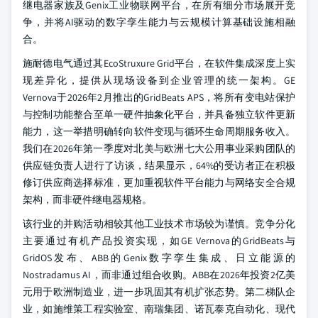
继电器家族及Genix工业物联网平台，在所有细分市场展开竞
争，并将AI驱动的数字孪生能力与云规模计算基础设施相融
合。
施耐德电气通过其EcoStruxure Grid平台，在软件集成深度上实
现差异化，提供从现场设备到企业管理的统一架构。GE
Vernova于2026年2月推出的GridBeats APS，将所有变电站保护
与控制功能整合至单一硬件抽象化平台，并具备独立软件更新
能力，这一举措明确转向软件变现与循环生命周期服务收入。
我们在2026年第一季度对北美与欧洲七大公用事业采购团队的
供应链负责人进行了访谈，结果显示，64%的受访者正在积极
修订供应商选择标准，更加重视软件平台能力与网络安全合规
架构，而非硬件继电器规格。
该行业的并购活动相较其他工业技术市场较为谨慎。竞争分化
主要通过有机产品投资实现，如GE Vernova的GridBeats与
GridOS发布、ABB的Genix数字孪生集成、日立能源的
Nostradamus AI，而非通过组合收购。ABB在2026年投资2亿美
元用于欧洲制造业，进一步巩固其有机扩张态势。第二梯队企
业，如施维策工程实验室、南瑞集团、诺瓦泰克自动化、现代