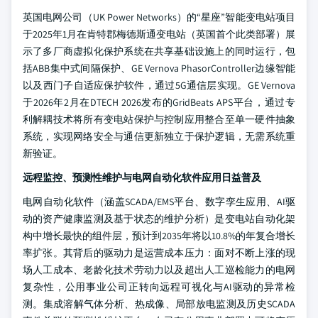
英国电网公司（UK Power Networks）的“星座”智能变电站项目
于2025年1月在肯特郡梅德斯通变电站（英国首个此类部署）展
示了多厂商虚拟化保护系统在共享基础设施上的同时运行，包
括ABB集中式间隔保护、GE Vernova PhasorController边缘智能
以及西门子自适应保护软件，通过5G通信层实现。GE Vernova
于2026年2月在DTECH 2026发布的GridBeats APS平台，通过专
利解耦技术将所有变电站保护与控制应用整合至单一硬件抽象
系统，实现网络安全与通信更新独立于保护逻辑，无需系统重
新验证。
远程监控、预测性维护与电网自动化软件应用日益普及
电网自动化软件（涵盖SCADA/EMS平台、数字孪生应用、AI驱
动的资产健康监测及基于状态的维护分析）是变电站自动化架
构中增长最快的组件层，预计到2035年将以10.8%的年复合增长
率扩张。其背后的驱动力是运营成本压力：面对不断上涨的现
场人工成本、老龄化技术劳动力以及超出人工巡检能力的电网
复杂性，公用事业公司正转向远程可视化与AI驱动的异常检
测。集成溶解气体分析、热成像、局部放电监测及历史SCADA