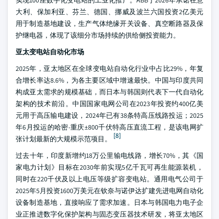
实现100座数字化变电站的工业化推广。ABB于2026年承诺在意
大利、保加利亚、芬兰、德国、挪威及波兰六国投资2亿美元
用于制造基地建设，生产气体绝缘开关设备、真空断路器及保
护继电器，体现了该细分市场持续的供给侧投资能力。
亚太变电站自动化市场
2025年，亚太地区在全球变电站自动化行业中占比29%，年复
合增长率达8.6%，为各主要区域中增速最快。中国与印度共同
构成亚太需求的规模基础，而日本与韩国则代表下一代自动化
架构的技术前沿。中国国家电网公司在2023年投资约400亿美
元用于高压输电建设，2024年已有38条特高压线路投运；2025
年6月投运的哈密-重庆±800千伏特高压直流工程，是该电网扩
[8]
张计划最新的大规模示范项目。
过去十年，印度新增约18万公里输电线路，增长70%，其《国
家电力计划》目标在2030年前实现5亿千瓦可再生能源装机，
同时在220千伏及以上电压等级扩容变电站。通用电气公司于
2025年5月投资1600万美元在钦奈与诺伊达扩建先进电网自动化
设备制造基地，直接响应了需求加速。日本与韩国电力电子企
业正推进数字化保护架构与固态变压器技术研发，将亚太地区