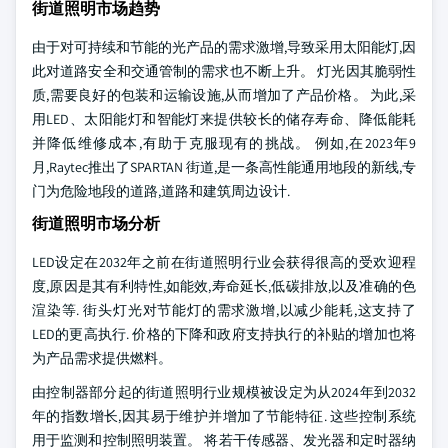
街道照明市场趋势
由于对可持续和节能的光产品的需求激增,导致采用太阳能灯,因
此对道路安全和交通管制的需求也不断上升。 灯光因其脆弱性
质,需要良好的包装和运输设施,从而增加了产品价格。 为此,采
用LED、太阳能灯和智能灯来提供较长的储存寿命、降低能耗
并降低维修成本,有助于克服现有的挑战。 例如,在2023年9
月,Raytec推出了SPARTAN 街道,是一条高性能通用地段的新线,专
门为危险地段的道路,道路和建筑周边设计.
街道照明市场分析
LED设定在2032年之前在街道照明行业会获得很高的受欢迎程
度,原因是其有利特性,如能效,寿命延长,低碳排放,以及准确的色
渲染等. 街头灯光对节能灯的需求激增,以减少能耗,这支持了
LED的更高执行. 价格的下降和政府支持执行的补贴的增加也将
为产品需求提供燃料。
由控制器部分起的街道照明行业规模被设定为从2024年到2032
年的指数增长,因其易于维护并增加了节能特征. 这些控制系统
用于监测和控制照明装置。 将若干传感器、发光器和定时器纳