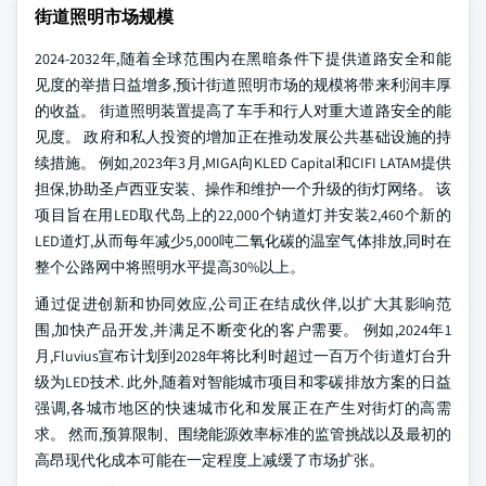
街道照明市场规模
2024-2032年,随着全球范围内在黑暗条件下提供道路安全和能
见度的举措日益增多,预计街道照明市场的规模将带来利润丰厚
的收益。 街道照明装置提高了车手和行人对重大道路安全的能
见度。 政府和私人投资的增加正在推动发展公共基础设施的持
续措施。 例如,2023年3月,MIGA向KLED Capital和CIFI LATAM提供
担保,协助圣卢西亚安装、操作和维护一个升级的街灯网络。 该
项目旨在用LED取代岛上的22,000个钠道灯并安装2,460个新的
LED道灯,从而每年减少5,000吨二氧化碳的温室气体排放,同时在
整个公路网中将照明水平提高30%以上。
通过促进创新和协同效应,公司正在结成伙伴,以扩大其影响范
围,加快产品开发,并满足不断变化的客户需要。 例如,2024年1
月,Fluvius宣布计划到2028年将比利时超过一百万个街道灯台升
级为LED技术. 此外,随着对智能城市项目和零碳排放方案的日益
强调,各城市地区的快速城市化和发展正在产生对街灯的高需
求。 然而,预算限制、围绕能源效率标准的监管挑战以及最初的
高昂现代化成本可能在一定程度上减缓了市场扩张。