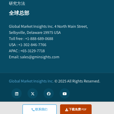
研究方法
全球总部
Global Market Insights Inc. 4 North Main Street,
Selbyville, Delaware 19975 USA
Toll free :
+1-888-689-0688
USA :
+1-302-846-7766
APAC :
+65-3129-7718
Email:
sales@gminsights.com
Global Market Insights Inc.
©
2025
All Rights Reserved.
联系我们
下载免费 PDF
X
We use cookies to enhance user experience. (
Privacy Policy
)