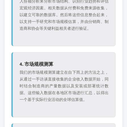
入份额分析来分析市场结构、识别行业趋势和评估
宏观经济因素。相关数据从付费和免费来源收集，
以建立可靠的数据库。然后将这些信息整合起来，
以支持一手研究和市场规模估算，并由分销商、制
造商和协会等关键利益相关者进行验证。
4. 市场规模测算
我们的市场规模测算建立在自下而上的方法之上，
从通过一手访谈直接收集的企业收入数据开始，同
时结合制造商的产量数据以及安装或部署统计数
据。这些输入数据在各地区市场进行汇总，以得出
一个基于实际行业活动的全球估算值。