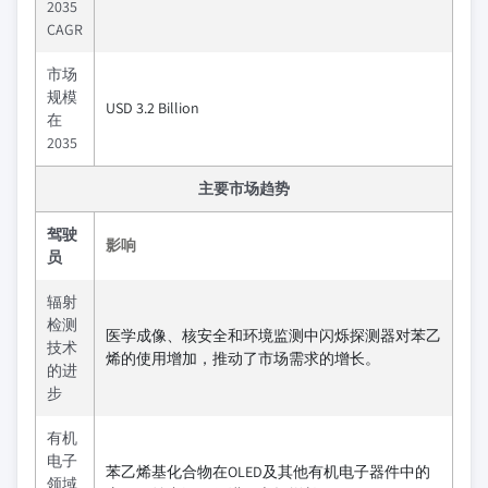
2035
CAGR
市场
规模
USD 3.2 Billion
在
2035
主要市场趋势
驾驶
影响
员
辐射
检测
医学成像、核安全和环境监测中闪烁探测器对苯乙
技术
烯的使用增加，推动了市场需求的增长。
的进
步
有机
电子
苯乙烯基化合物在OLED及其他有机电子器件中的
领域