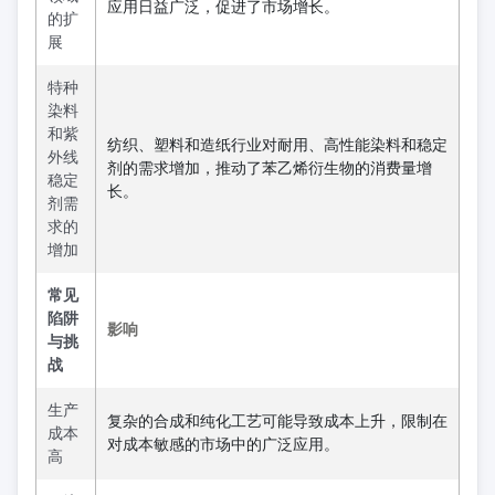
应用日益广泛，促进了市场增长。
的扩
展
特种
染料
和紫
纺织、塑料和造纸行业对耐用、高性能染料和稳定
外线
剂的需求增加，推动了苯乙烯衍生物的消费量增
稳定
长。
剂需
求的
增加
常见
陷阱
影响
与挑
战
生产
复杂的合成和纯化工艺可能导致成本上升，限制在
成本
对成本敏感的市场中的广泛应用。
高