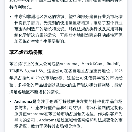
2025年中东和非洲苯乙烯市场占比1.9%，预计在预测期内将保
持有利增长。
中东和非洲地区发达的纺织、塑料和部分建筑行业为市场增
长提供了潜力。光亮剂的使用量显著增加，推动了整个行业
范围内制造厂的增长和投资。环保法规的执行以及采用可持
续化学解决方案的需求，可能对本地制造商选择功能性环保
苯乙烯衍生物产生重要影响。
苯乙烯市场份额
苯乙烯行业的五大公司包括Archroma、Merck KGaA、Rudolf、
TCI和3V Sigma USA。这些公司在各自地区占据重要地位，2025
年共占据约41.7%的市场份额。这些公司凭借其丰富的市场经
验，多样化的产品组合以及强大的生产能力和分销网络，能够
满足各地区不断增长的需求。
Archroma
是专注于创新可持续解决方案的特种化学品市场
参与者。生态友好型产品和针对纺织、造纸和塑料的定制化
服务使Archroma在苯乙烯市场占据领先地位。作为以客户为
导向的公司，Archroma通过区域销售网络和对法规变化的市
场适应，致力于保持其市场领导地位。