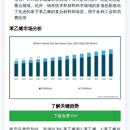
重点领域。此外，纳米技术和材料科学领域的多项创新推动
了先进的基于苯乙烯的复合材料和涂层，用于各种工业和消
费应用
苯乙烯市场分析
了解关键趋势
下载免费 PDF
按产品类型划分，市场分为E-苯乙烯和Z-苯乙烯。E-苯乙烯在