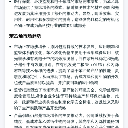
医疗保健、环境监测和电子领域的市场需求增加，为苯乙烯
市场提供了持续增长的模式。辐射探测技术的材料创新和先
进发展为其应用提供了额外的推动力。显然，随着效率、实
用性、耐用性和多功能性的提高，这些发光且稳定的有机化
合物正在成为高科技行业的重要组成部分
苯乙烯市场趋势
市场正在稳步增长，原因包括持续的技术发展、应用增加和
监管体系的变化。苯乙烯化合物主要用于医学成像应用、核
光谱学和有机电子中的闪烁探测器，并在紫外线稳定和光电
子器件中有发展用途。在有机发光二极管（OLED）和闪烁
材料等技术领域的进步，提高了基于苯乙烯产品的性能、灵
敏度和稳定性，从而推动了市场。合成方法和衍生物的开发
也使产品质量得以提高，并扩展到新的应用领域
监管框架塑造了市场环境。更严格的环境安全、化学处理和
废物管理法规使企业专注于可持续生产和环保衍生物。此
外，政府和行业机构也在制定化学安全标准，这反过来又影
响了生产实践和产品开发策略
产品创新仍然是市场增长的主要推动力。公司继续投资于高
纯度、低成本苯乙烯衍生物的研发，其光学和闪烁性能得到
增强。针对医学成像和有机电子等特定应用的产品定制也是