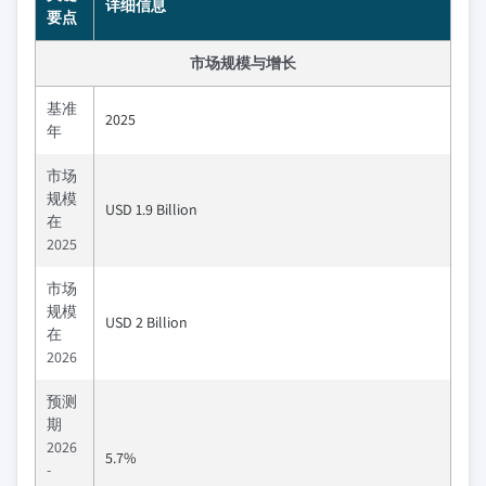
详细信息
要点
市场规模与增长
基准
2025
年
市场
规模
USD 1.9 Billion
在
2025
市场
规模
USD 2 Billion
在
2026
预测
期
2026
5.7%
-