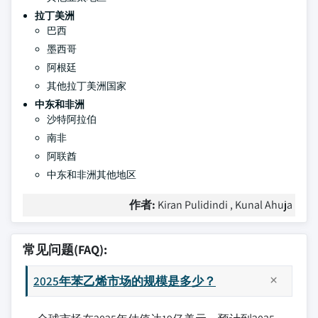
拉丁美洲
巴西
墨西哥
阿根廷
其他拉丁美洲国家
中东和非洲
沙特阿拉伯
南非
阿联酋
中东和非洲其他地区
作者:
Kiran Pulidindi , Kunal Ahuja
常见问题(FAQ):
2025年苯乙烯市场的规模是多少？