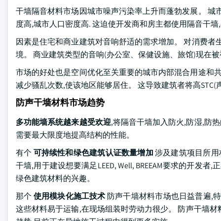
干墙隔音材料市场因城市噪声污染率上升而蓬勃发展。 城
度高,城市人口密度高. 这迫使开发商和房主都使用隔音干墙
因素是住宅和商业建筑对音响舒适的需求增加。 对消费者
境。 商业建筑类型的音响(办公室、保健设施、旅馆)现在
市场的好处也是空间优化至关重要的城市内部混合用途和共
减少骚乱次数,使该地区能够居住。 这导致建筑者将高STC(
防声干墙材料市场趋势
多功能墙系统越来越受欢迎
,将隔音干墙加入防火,防湿,防
需要最大限度地提高结构的性能。
有个
可持续性和绿色建筑认证数量增加
涉及建筑项目所用材
干墙,用于建设想要满足LEED, Well, BREEAM要求
绿色建筑材料的兴趣。
那个
使用模块化施工技术
防声干墙材料市场也日益普遍,特
这些材料易于运输,在现场组装时劳动力很少。 防声干墙