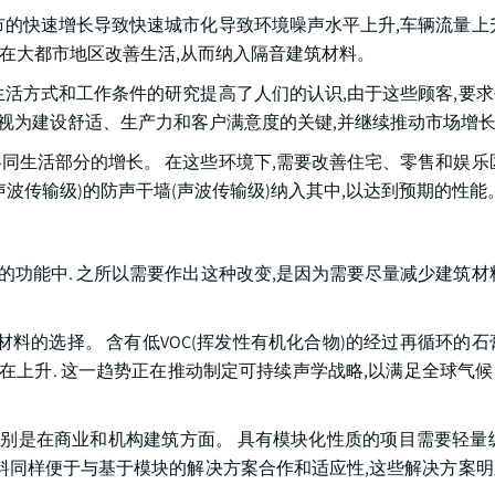
市的快速增长导致快速城市化导致环境噪声水平上升,车辆流量上
,在大都市地区改善生活,从而纳入隔音建筑材料。
生活方式和工作条件的研究提高了人们的认识,由于这些顾客,要
被视为建设舒适、生产力和客户满意度的关键,并继续推动市场增
同生活部分的增长。 在这些环境下,需要改善住宅、零售和娱乐
声波传输级)的防声干墙(声波传输级)纳入其中,以达到预期的性能
热的功能中. 之所以需要作出这种改变,是因为需要尽量减少建筑材
料的选择。 含有低VOC(挥发性有机化合物)的经过再循环的石
的开发者,正在上升. 这一趋势正在推动制定可持续声学战略,以满足全球
别是在商业和机构建筑方面。 具有模块化性质的项目需要轻量
材料同样便于与基于模块的解决方案合作和适应性,这些解决方案