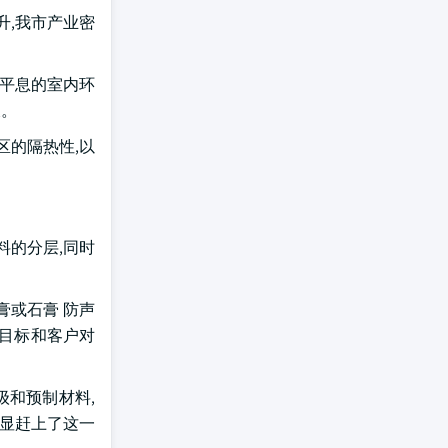
升,我市产业密
求平息的室内环
长。
区的隔热性,以
。
料的分层,同时
膏或石膏 防声
气候目标和客户对
级和预制材料,
明显赶上了这一