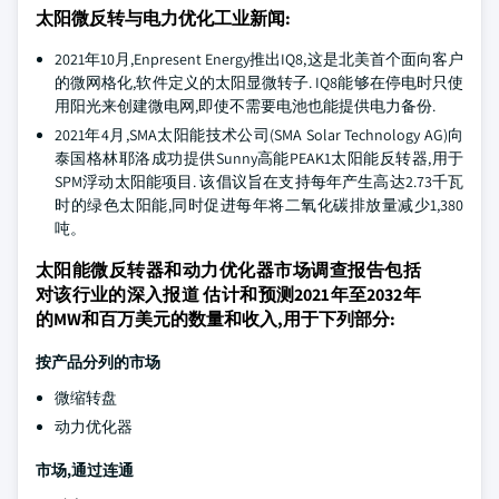
太阳微反转与电力优化工业新闻:
2021年10月,Enpresent Energy推出IQ8,这是北美首个面向客户
的微网格化,软件定义的太阳显微转子. IQ8能够在停电时只使
用阳光来创建微电网,即使不需要电池也能提供电力备份.
2021年4月,SMA太阳能技术公司(SMA Solar Technology AG)向
泰国格林耶洛成功提供Sunny高能PEAK1太阳能反转器,用于
SPM浮动太阳能项目. 该倡议旨在支持每年产生高达2.73千瓦
时的绿色太阳能,同时促进每年将二氧化碳排放量减少1,380
吨。
太阳能微反转器和动力优化器市场调查报告包括
对该行业的深入报道 估计和预测2021年至2032年
的MW和百万美元的数量和收入,用于下列部分:
按产品分列的市场
微缩转盘
动力优化器
市场,通过连通