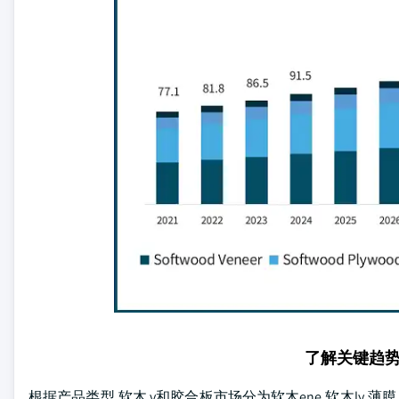
了解关键趋
根据产品类型,软木 v和胶合板市场分为软木ene,软木ly,薄膜 v(LV