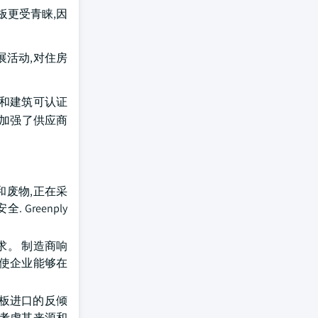
板更受青睐,因
展活动,对住房
和建筑可认证
化加强了供应商
和废物,正在采
reenply
求。 制造商响
而使企业能够在
合板进口的反倾
新考虑其来源和