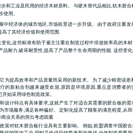
步和工业及民用的经济木材原料。 与硬木替代品相比,软木胶合
一步使用。
展中经济体的城市地区,市场前景进一步升级。 由于政府注重发
提高了其经济价值和使用范围.
变化,这些标准有助于雇主注重在制造过程中排放效率高的木材
提高了产品耐力,破坏耐受性,提高了产品整个生命周期的性能. 这些变
它为提高效率和产品质量而采用的新技术。 为了减少精密误差
的新粘合剂越来越受欢迎,原因是环境原因,重点是消费者的安全. G
行业已开始采用绿色制造政策。
和设计特点有具体要求,这就产生了对适合其需要的胶合板的需
为市场服务,满足各种偏好。 定制化提高了顾客的满意程度,从
持商业关系的突出考虑因素
政策对软木胶合板行业具有主要影响。 例如,欧盟调查中国胶
施既保护国内工业,同时又给供应链带来新的挑战,迫使制造商重