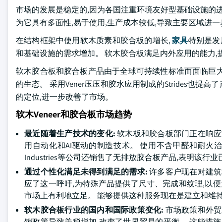
市场的发展是稳定的,因为各国注重环境友好型基础设施的进
为它具有多面性,易于使用,生产成本较低,导致主要区域进
在结构框架中使用软木质素和胶合板的增长,
家具
特别是发
和基础设施的需求增加。 软木胶合板满足内外应用的能力,
软木胶合板和胶合板产品由于全球可持续性标准而面临巨大
的生态。 采用Vener压压和胶水应用制成的Strides也
的定位,进一步改善了市场。
软木Veneer和胶合板市场趋势
最近随着生产技术的变化:
软木板和胶合板部门正在响应
用自动化和AI驱动的制造技术。 使用不含甲醛和耐火治疗
Industries等公司还销售了无排放胶合板产品,表明该
通过个性化满足未得到满足的需求:
许多客户现在对建筑
应了这一呼吁,为特殊产品提供了尺寸、完成和纹理,以便
市场上有利地立足。 能够提供这种服务现在是建立和维
软木胶合板行业的国内和国际政策变化:
市场政策和外贸
销政策导致关税增加,改变了世界贸易的平衡。 这些措