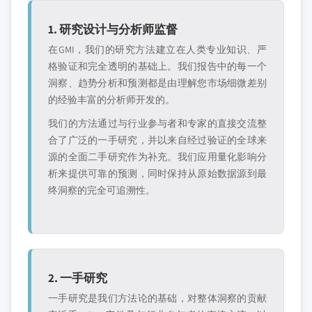
1. 研究设计与分析师监督
在GMI，我们的研究方法建立在人类专业知识、严
格验证和完全透明的基础上。我们报告中的每一个
洞察、趋势分析和预测都是由理解您市场细微差别
的经验丰富的分析师开发的。
我们的方法通过与行业参与者和专家的直接交流整
合了广泛的一手研究，并以来自经过验证的全球来
源的全面二手研究作为补充。我们应用量化影响分
析来提供可靠的预测，同时保持从原始数据源到最
终洞察的完全可追溯性。
2. 一手研究
一手研究是我们方法论的基础，对整体洞察的贡献