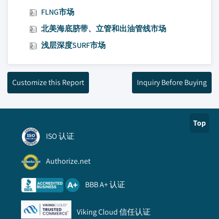
FLNG市场
北美海底脐带、立管和出油管线市场
浅层深度SURF市场
Customize this Report
Inquiry Before Buying
Top
ISO 认证
Authorize.net
BBB A+ 认证
Viking Cloud 信任认证