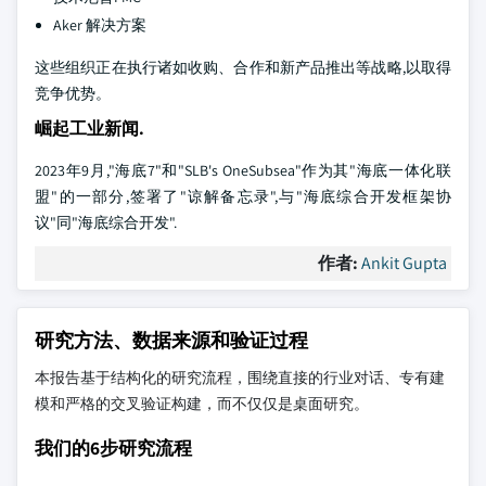
Aker 解决方案
这些组织正在执行诸如收购、合作和新产品推出等战略,以取得
竞争优势。
崛起工业新闻.
2023年9月,"海底7"和"SLB's OneSubsea"作为其"海底一体化联
盟"的一部分,签署了"谅解备忘录",与"海底综合开发框架协
议"同"海底综合开发".
作者:
Ankit Gupta
研究方法、数据来源和验证过程
本报告基于结构化的研究流程，围绕直接的行业对话、专有建
模和严格的交叉验证构建，而不仅仅是桌面研究。
我们的6步研究流程