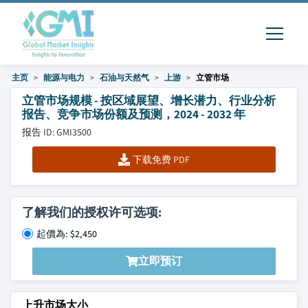
主页
能源与电力
石油与天然气
上游
立管市场
立管市场规模 - 按区域展望、增长潜力、行业分析
报告、竞争市场份额及预测，2024 - 2032 年
报告 ID: GMI3500
下载免费 PDF
了解我们的授权许可选项:
起價為: $2,450
立即预订
上升市场大小