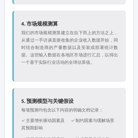
4. 市场规模测算
我们的市场规模测算建立在自下而上的方法之上，
从通过一手访谈直接收集的企业收入数据开始，同
时结合制造商的产量数据以及安装或部署统计数
据。这些输入数据在各地区市场进行汇总，以得出
一个基于实际行业活动的全球估算值。
5. 预测模型与关键假设
每项预测均包含以下内容的明确文档记录：
✓ 主要增长驱动因素及
✓ 制约因素与缓解场景
其预期影响