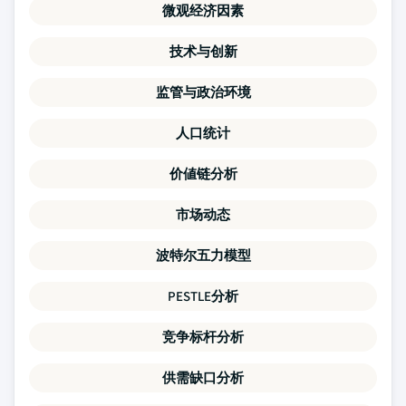
微观经济因素
技术与创新
监管与政治环境
人口统计
价値链分析
市场动态
波特尔五力模型
PESTLE分析
竞争标杆分析
供需缺口分析