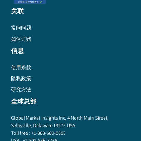
关联
常问问题
如何订购
信息
使用条款
隐私政策
研究方法
全球总部
Global Market Insights Inc. 4 North Main Street,
Selbyville, Delaware 19975 USA
Toll free :
+1-888-689-0688
USA :
+1-302-846-7766