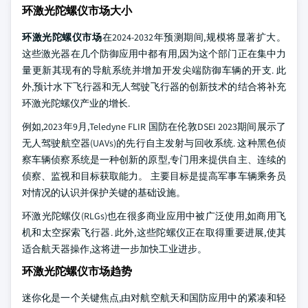
环激光陀螺仪市场大小
环激光陀螺仪市场
在2024-2032年预测期间,规模将显著扩大。
这些激光器在几个防御应用中都有用,因为这个部门正在集中力
量更新其现有的导航系统并增加开发尖端防御车辆的开支. 此
外,预计水下飞行器和无人驾驶飞行器的创新技术的结合将补充
环激光陀螺仪产业的增长.
例如,2023年9月,Teledyne FLIR 国防在伦敦DSEI 2023期间展示了
无人驾驶航空器(UAVs)的先行自主发射与回收系统. 这种黑色侦
察车辆侦察系统是一种创新的原型,专门用来提供自主、连续的
侦察、监视和目标获取能力。 主要目标是提高军事车辆乘务员
对情况的认识并保护关键的基础设施。
环激光陀螺仪(RLGs)也在很多商业应用中被广泛使用,如商用飞
机和太空探索飞行器. 此外,这些陀螺仪正在取得重要进展,使其
适合航天器操作,这将进一步加快工业进步。
环激光陀螺仪市场趋势
迷你化是一个关键焦点,由对航空航天和国防应用中的紧凑和轻