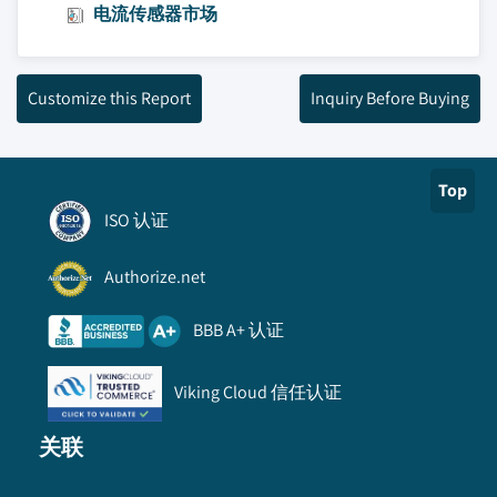
电流传感器市场
Customize this Report
Inquiry Before Buying
Top
ISO 认证
Authorize.net
BBB A+ 认证
Viking Cloud 信任认证
关联