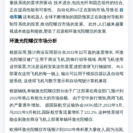
量级系统的需求所驱动. 技术进步,包括光纤和固态组件的结合,
正在提高性能和可靠性。 自动化和IoT正在影响市场,导致在
自
动车辆
还有机器人 全球不断增加的国防预算正在刺激对导航和
制导系统的投资,推动陀螺仪市场的发展。 此外,人们越来越重
视成本效益和能效,塑造了后源相环激光陀螺仪的发展.
环激光陀螺仪市场分析
根据应用,预计商业应用部分在2032年以可嘉的速度增长. 环激
光陀螺仪被广泛用于商业飞机,防御行动等领域. 商用飞机使用
这些装置,方法是远程安装这些装置,使腔道绕飞行轴旋转。 RLG
部署在这些飞机的每一轴上. 输出可以用于模拟仪器以及自动驾
驶系统. 这使得飞机与数字显示和自动驾驶计算机兼容.
根据轴线,单轴激光陀螺仪部分由于广泛部署在商业部门,预计到
2032年将占有相当大的市场份额。 由于空中旅行增加,商用飞机
的产量逐年增加。 据国际航空运输协会(IATA)统计,2022年9月,
与2021年9月相比,国际航空客流量增长了122.2%. 这种情景很可
能会刺激在商业飞机上部署单轴环激光陀螺仪.
欧洲环激光陀螺仪市场预计到2032年将积累大量收入,因为法国,