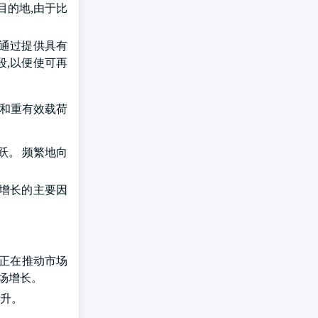
目的地,由于比
箭通过提供具有
段,以便使可再
斤)和重有效载荷
跃。 频繁地向
场增长的主要因
要正在推动市场
场增长。
上升。