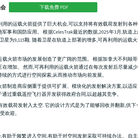
机会
下载免费 PDF
再利用的运载火箭提供了巨大机会,可以支持将有效载荷发射到各
国防应用。 根据CelesTrak最近的数据,2025年3月,轨道
23年的活性卫星为9,115颗. 随着卫星在轨道上部署的增多,可再利用的运
运载火箭市场的发展创造了更广阔的范围。 根据加拿大不列颠
正在增加。 然而,可再利用的运载火箭通过在每次发射后尽量减
持续的方式进行空间探索,从而推动市场向前发展。
火箭制造商应侧重于提供可扩展、模块化的发射解决方案,以适
于通过重载遥控飞行器开发获得政府合同,以超越其竞争。
效载荷发射入太空. 它的设计方式是为了能够回收并翻新,供下
受欢迎。
,有助于频繁进入空间,有助于对空间发射采取可持续办法。 自