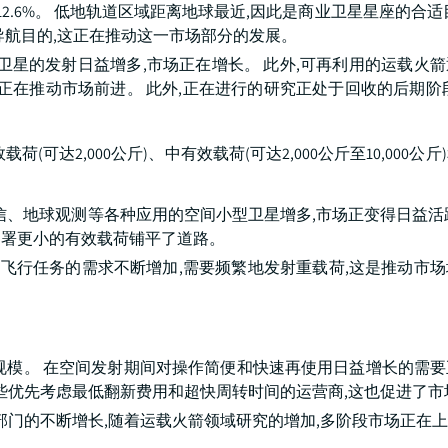
12.6%。 低地轨道区域距离地球最近,因此是商业卫星星座的合适
导航目的,这正在推动这一市场部分的发展。
事通信卫星的发射日益增多,市场正在增长。 此外,可再利用的运载火
这正在推动市场前进。 此外,正在进行的研究正处于回收的后期阶
。
达2,000公斤)、中有效载荷(可达2,000公斤至10,000公
于通信、地球观测等各种应用的空间小型卫星增多,市场正变得日益活
部署更小的有效载荷铺平了道路。
深空飞行任务的需求不断增加,需要频繁地发射重载荷,这是推动市
市场规模。 在空间发射期间对操作简便和快速再使用日益增长的需
那些优先考虑最低翻新费用和超快周转时间的运营商,这也促进了市
政府部门的不断增长,随着运载火箭领域研究的增加,多阶段市场正在