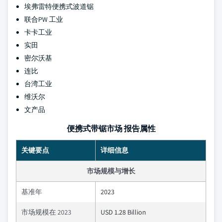
埃弗雷特便携式波道锯
联合PW 工业
卡卡工业
实田
密尔沃基
连比
台湾工业
维沃尔
文产品
便携式带锯市场 报告属性
关键要点
详细信息
市场规模与增长
基准年
2023
市场规模在 2023
USD 1.28 Billion