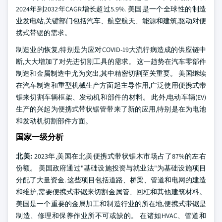
2024年到2032年CAGR增长超过5.9%. 美国是一个全球性的制造
业发电站,关键部门包括汽车、航空航天、能源和建筑,驱动对便
携式带锯的需求。
制造业的恢复,特别是为应对COVID-19大流行病造成的供应链中
断,大大增加了对先进切割工具的需求。 这一趋势在汽车零部件
制造和金属制造中尤为突出,其中精密切割至关重要。 美国继续
在汽车制造和重型机械生产方面起主导作用,广泛使用便携式带
锯来切割车辆框架、发动机和部件的材料。 此外,电动车辆(EV)
生产的兴起为便携式带状锯管带来了新的应用,特别是在为电池
和发动机切割部件方面。
国家一级分析
北美:
2023年,美国在北美便携式带状锯木市场占了87%的左右
份额。 美国政府通过"基础设施投资与就业法"为基础设施项目
分配了大量资金. 这些项目包括道路、桥梁、管道和电网的建造
和维护,需要便携式带锯来切割金属管、回杠和其他建筑材料。
美国是一个重要的金属加工和制造行业的所在地,便携式带锯是
制造、修理和保养作业所不可或缺的。 在诸如HVAC、管道和