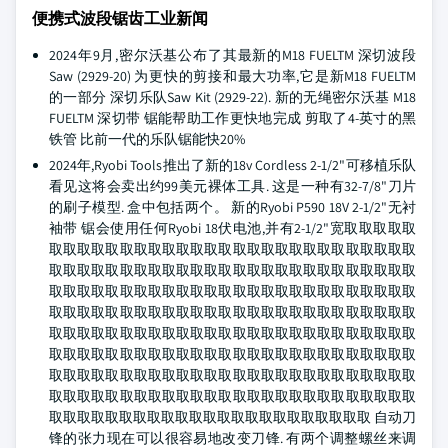
便携式波段锯齿工业新闻
2024年9月,密尔沃基公布了其最新的M18 FUELTM 深切波段
Saw (2929-20) 为更快的剪接和最大功率,它是新M18 FUELTM
的一部分 深切乐队Saw Kit (2929-22). 新的无绳密尔沃基 M18
FUELTM 深切带 锯能帮助工作更快地完成 剪取了4-英寸的黑
铁管 比前一代的乐队锯能快20%
2024年,Ryobi Tools推出了新的18v Cordless 2-1/2"可移植乐队
看见这将会卖出约99美元裸体工具. 这是一种有32-7/8"刀片
的刷子模型. 盒中包括两个。 新的Ryobi P590 18V 2-1/2"无衬
袖带 锯会使用任何Ryobi 18伏电池,并有2-1/2"宽取取取取取
取取取取取取取取取取取取取取取取取取取取取取取取取取
取取取取取取取取取取取取取取取取取取取取取取取取取取
取取取取取取取取取取取取取取取取取取取取取取取取取取
取取取取取取取取取取取取取取取取取取取取取取取取取取
取取取取取取取取取取取取取取取取取取取取取取取取取取
取取取取取取取取取取取取取取取取取取取取取取取取取取
取取取取取取取取取取取取取取取取取取取取取取取取取取
取取取取取取取取取取取取取取取取取取取取取取取取取取
取取取取取取取取取取取取取取取取取取取取取取取 自动刀
锋的张力现在可以很容易地改变刀锋. 有两个调整螺丝来调