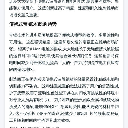
进步大大提高了便携式波段锯的性能和能力,使其更有效率、多
能和方便用户。 这些创新提高了精度、速度和耐久性,对推动市
场增长至关重要。
便携式带 锯木市场 趋势
带锯技术的进步显著地提高了便携式模型的效率、多用途性和
可用性。 这些强调精度、速度和耐久性的增强正在推动市场扩
张。 锂离子(Li-ion)电池的集成,大大地延长了无绳便携式波段锯
的运行时间和运行效率,使其适合延长切割任务. 这些创新将停
电时间减少到最低程度,提高工人的生产力,特别是在电力供应有
限的偏远地区。
制造商正在优先考虑便携式波段锯材的轻量级设计,确保电能和
切割能力不妥协。 这种注重减重的做法提高了用户的舒适性,减
少了疲劳,改善了流动性,使这些工具在封闭或有挑战性的环境中
对专业人员具有吸引力。 刀片材料的进步,如双金属和被碳化物
所浸入的选项,能增强耐久性,穿戴耐受性,能从更硬的材料中切
入. 这不仅延长了锯子的寿命,还减少了取出叶片的频率,使得该
工具随着时间的推移更具成本效益.