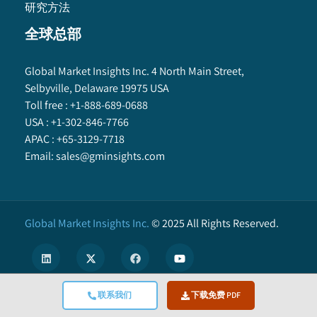
研究方法
全球总部
Global Market Insights Inc. 4 North Main Street,
Selbyville, Delaware 19975 USA
Toll free :
+1-888-689-0688
USA :
+1-302-846-7766
APAC :
+65-3129-7718
Email:
sales@gminsights.com
Global Market Insights Inc.
©
2025
All Rights Reserved.
联系我们
下载免费 PDF
X
We use cookies to enhance user experience. (
Privacy Policy
)