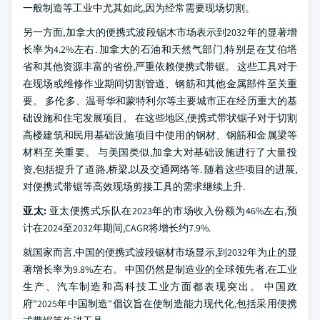
一般制造等工业中尤其如此,因为经常需要现场切割。
另一方面,加拿大的便携式波段锯木市场表示到2032年的显著增
长率为4.2%左右. 加拿大的石油和天然气部门,特别是在艾伯塔
省和其他资源丰富的省份,严重依赖便携式带锯。 这些工具对于
在现场或维修作业期间切割管道、钢筋和其他金属部件至关重
要。 多伦多、温哥华和蒙特利尔等主要城市正在经历重大的基
础设施和住宅发展项目。 在这些地区,便携式带状锯子对于切割
高楼建筑和民用基础设施项目中使用的钢材、钢筋和金属梁等
材料至关重要。 与美国类似,加拿大对基础设施进行了大量投
资,包括提升了道路,桥梁,以及交通网络等. 随着这些项目的进展,
对便携式带锯等高效现场剪接工具的需求继续上升.
亚太:
亚太便携式乐队在2023年的市场收入份额为46%左右,预
计在2024至2032年期间,CAGR将增长约7.9%.
就国家而言,中国的便携式波段锯材市场显示,到2032年为止的显
著增长率为9.8%左右。 中国仍然是制造业的全球领先者,在工业
生产、汽车制造和高科技工业方面都表现突出。 中国政
府"2025年中国制造"倡议旨在使制造能力现代化,包括采用便携